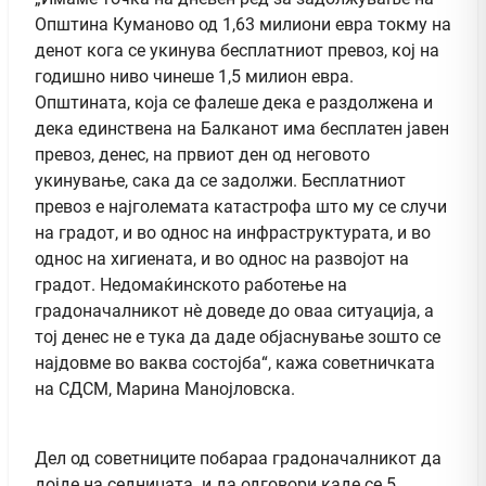
Општина Куманово од 1,63 милиони евра токму на
денот кога се укинува бесплатниот превоз, кој на
годишно ниво чинеше 1,5 милион евра.
Општината, која се фалеше дека е раздолжена и
дека единствена на Балканот има бесплатен јавен
превоз, денес, на првиот ден од неговото
укинување, сака да се задолжи. Бесплатниот
превоз е најголемата катастрофа што му се случи
на градот, и во однос на инфраструктурата, и во
однос на хигиената, и во однос на развојот на
градот. Недомаќинското работење на
градоначалникот нè доведе до оваа ситуација, а
тој денес не е тука да даде објаснување зошто се
најдовме во ваква состојба“, кажа советничката
на СДСМ, Марина Манојловска.
Дел од советниците побараа градоначалникот да
дојде на седницата и да одговори каде се 5