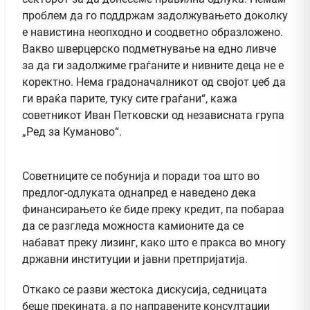
проблем да го поддржам задолжувањето доколку
е навистина неопходно и соодветно образложено.
Вакво шверцерско подметнување на едно ливче
за да ги задолжиме граѓаните и нивните деца не е
коректно. Нема градоначалникот од својот џеб да
ги враќа парите, туку сите граѓани“, кажа
советникот Иван Петковски од независната група
„Ред за Куманово“.
Советниците се побунија и поради тоа што во
предлог-одлуката однапред е наведено дека
финансирањето ќе биде преку кредит, па побараа
да се разгледа можноста камионите да се
набават преку лизинг, како што е пракса во многу
државни институции и јавни претпријатија.
Откако се разви жестока дискусија, седницата
беше прекината, а по направените консултации