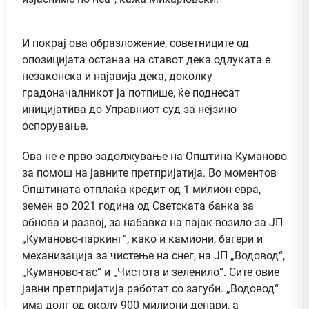
И покрај ова образложение, советниците од
опозицијата останаа на ставот дека одлуката е
незаконска и најавија дека, доколку
градоначалникот ја потпише, ќе поднесат
иницијатива до Управниот суд за нејзино
оспорување.
Ова не е прво задолжување на Општина Куманово
за помош на јавните претпријатија. Во моментов
Општината отплаќа кредит од 1 милион евра,
земен во 2021 година од Светската банка за
обнова и развој, за набавка на пајак-возило за ЈП
„Куманово-паркинг“, како и камиони, багери и
механизација за чистење на снег, на ЈП „Водовод“,
„Куманово-гас“ и „Чистота и зеленило“. Сите овие
јавни претпријатија работат со загуби. „Водовод“
има долг од околу 900 милиони денари, а