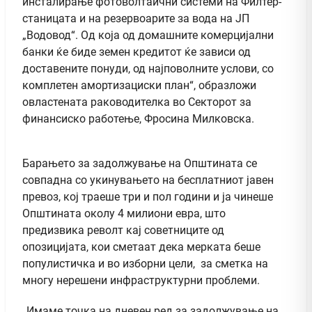
инсталирање фотоволтаични системи на Филтер-
станицата и на резервоарите за вода на ЈП
„Водовод“. Од која од домашните комерцијални
банки ќе биде земен кредитот ќе зависи од
доставените понуди, од најповолните услови, со
комплетен амортизациски план“, образложи
овластената раководителка во Секторот за
финансиско работење, Фросина Милковска.
Барањето за задолжување на Општината се
совпадна со укинувањето на бесплатниот јавен
превоз, кој траеше три и пол години и ја чинеше
Општината околу 4 милиони евра, што
предизвика револт кај советниците од
опозицијата, кои сметаат дека мерката беше
популистичка и во изборни цели, за сметка на
многу нерешени инфраструктурни проблеми.
„Имаме точка на дневен ред за задолжување на