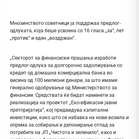
Мнозинството советници ја поддржаа предлог-
одлуката, која беше усвоена со 16 гласа „за“, пет
„против“ и еден „воздржан“.
„Секторот за финансиски прашања изработи
предлог-одлука за долгорочно задолжување со
кредит од домашна комерцијална банка во
висина од 100 милиони денари, за што имаме
генерално одобрување од Министерството за
финансии. Средствата ќе бидат наменети за
реализација на проектот „Еко-ефикасни јавни
претпријатија“, кој предвидува капитални
инвестиции, како што се набавка на нови возила и
опрема за собирање и депонирање отпад за
потребите на ЈП „Чистота и зеленило“, како и