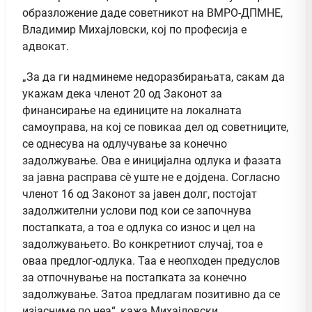
образложение даде советникот на ВМРО-ДПМНЕ,
Владимир Михајловски, кој по професија е
адвокат.
„За да ги надминеме недоразбирањата, сакам да
укажам дека членот 20 од Законот за
финансирање на единиците на локалната
самоуправа, на кој се повикаа дел од советниците,
се однесува на одлучување за конечно
задолжување. Ова е иницијална одлука и фазата
за јавна расправа сè уште не е дојдена. Согласно
членот 16 од Законот за јавен долг, постојат
задолжителни услови под кои се започнува
постапката, а тоа е одлука со износ и цел на
задолжувањето. Во конкретниот случај, тоа е
оваа предлог-одлука. Таа е неопходен предуслов
за отпочнување на постапката за конечно
задолжување. Затоа предлагам позитивно да се
изјасниме по неа“, кажа Михајловски.