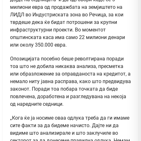
милиони евра од продажбата на земјиштето на
ЛИДЛ во Индустриската зона во Речица, за кои
тврдеше дека ќе бидат потрошени за крупни
инфраструктурни проекти. Во моментот
општинската каса има само 22 милиони денари
или околу 350.000 евра.
Опозицијата посебно беше револтирана поради
тоа што не добила никаква анализа, пресметка
или образложение за оправданоста на кредитот, а
немало ниту јавна расправа, како што предвидува
законот. Поради тоа побара точката да биде
повлечена, доработена и разгледувана на некоја
од наредните седници.
„Кога ќе ја носиме оваа одлука треба да ги имаме
сите факти за да бидеме начисто. Дајте ни да
видиме што анализирале и што заклучиле во
секторот за да донесеме правилна одлука. Немам