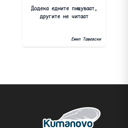
Додека едните пишуваат,
другите не читаат
Емил Ташевски