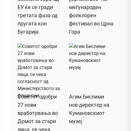
ЕУ ќе се гради
меѓународен
третата фаза од
фолклорен
пругата кон
фестивал во Црна
Бугарија
Гора
Советот одобри
Агим Бислими
27 нови
нов директор на
вработувања во
Кумановскиот
Домот за стари
музеј
лица, се чека