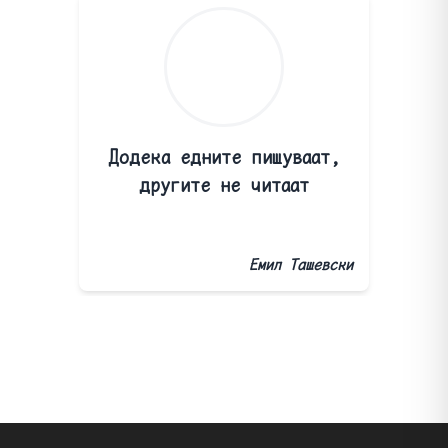
Додека едните пишуваат,
другите не читаат
Емил Ташевски