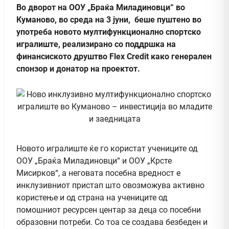
Во дворот на ООУ „Браќа Миладиновци“ во
Куманово, во среда на 3 јуни, беше пуштено во
употреба новото мултифункционално спортско
игралиште, реализирано со поддршка на
финансиското друштво Flex Credit како генерален
спонзор и донатор на проектот.
Новото игралиште ќе го користат учениците од
ООУ „Браќа Миладиновци“ и ООУ „Крсте
Мисирков“, а неговата посебна вредност е
инклузивниот пристап што овозможува активно
користење и од страна на учениците од
помошниот ресурсен центар за деца со посебни
образовни потреби. Со тоа се создава безбеден и