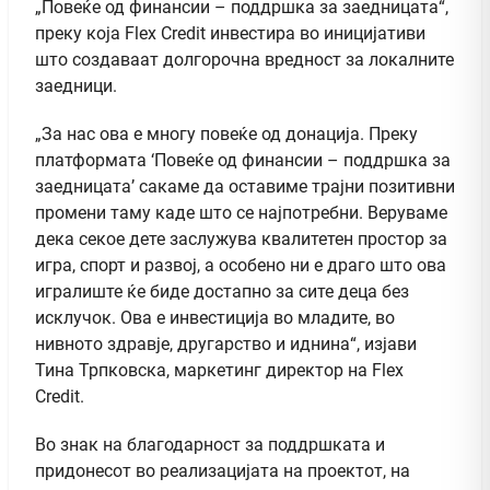
„Повеќе од финансии – поддршка за заедницата“,
преку која Flex Credit инвестира во иницијативи
што создаваат долгорочна вредност за локалните
заедници.
„За нас ова е многу повеќе од донација. Преку
платформата ‘Повеќе од финансии – поддршка за
заедницата’ сакаме да оставиме трајни позитивни
промени таму каде што се најпотребни. Веруваме
дека секое дете заслужува квалитетен простор за
игра, спорт и развој, а особено ни е драго што ова
игралиште ќе биде достапно за сите деца без
исклучок. Ова е инвестиција во младите, во
нивното здравје, другарство и иднина“, изјави
Тина Трпковска, маркетинг директор на Flex
Credit.
Во знак на благодарност за поддршката и
придонесот во реализацијата на проектот, на