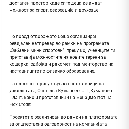
достапен простор каде сите деца ќе имаат
можност за спорт, рекреација и дружење.
По повод отворањето беше организиран
ревијален натпревар во рамки на програмата
„Забавни мини спортови“, преку кој учениците ги
претставија можностите на новите терени за
кошарка, одбојка и ракомет, под менторство на
наставниците по физичко образование.
На настанот присуствуваа претставници на
училиштата, Општина Куманово, ЈП „Куманово
План“, како и претставници на менаџментот на
Flex Credit.
Проектот е реализиран во рамки на платформата
за општествена одговорност на компанијата