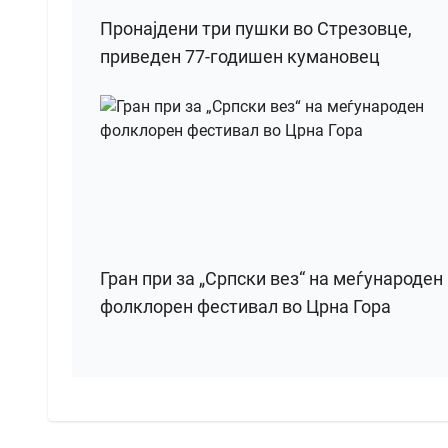
Пронајдени три пушки во Стрезовце,
приведен 77-годишен кумановец
Гран при за „Српски вез“ на меѓународен
фолклорен фестивал во Црна Гора