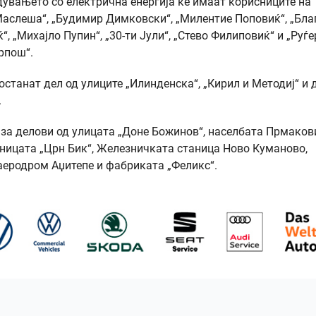
абдувањето со електрична енергија ќе имаат корисниците на
 Маслеша“, „Будимир Димковски“, „Милентие Поповиќ“, „Бла
, „Михајло Пупин“, „30-ти Јули“, „Стево Филиповиќ“ и „Руѓе
рпош“.
е останат дел од улиците „Илинденска“, „Кирил и Методиј“ и 
.
н за делови од улицата „Доне Божинов“, населбата Прмаков
аницата „Црн Бик“, Железничката станица Ново Куманово,
 аеродром Аџитепе и фабриката „Феликс“.