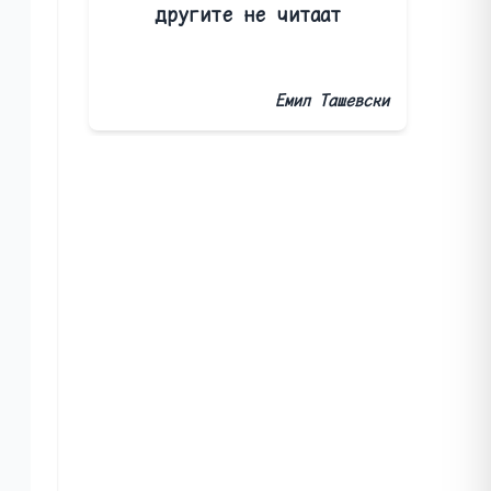
другите не читаат
Емил Ташевски