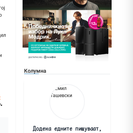
гој
р
дел
и
Колумна
Додека едните пишуваат,