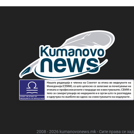
2008 - 2026 kumanovonews.mk - Сите права се за