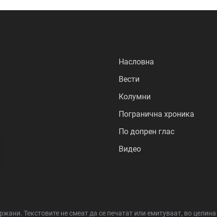
Насловна
Вести
Колумни
Погранична хроника
По допрен глас
Видео
држани.
Текстовите не смеат да се печатат или емитуваат, во целин