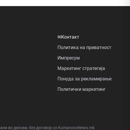
✉
Контакт
Политика на приватност
Импресум
Маркетинг стратегија
Понуда за рекламирање
Политички маркетинг
а или во делови, без договор со KumanovoNews.mk