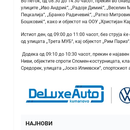
Во петок, од 08:30 до 14:30 часот, прекин во сн
улиците „Иво Андриќ“, „Радоје Димиќ“, „Веселин
Пецкалија“, „Бранко Радичевиќ“, „Ратко Митровиќ“
Бошковиќ“, како и објектот на ООУ „Христијан Ка
Истиот ден, од 09:00 до 11:00 часот, без струја ќ
од улицата „Трета МУБ“, кај објектот „Рим Париз“
Додека од 09:10 до 10:30 часот, прекин е најаве
Ниви, објектите спроти Спомен-костурницата, кл
Средорек, улицата „Јоско Илиевски“, спортскиот
НАЈНОВИ