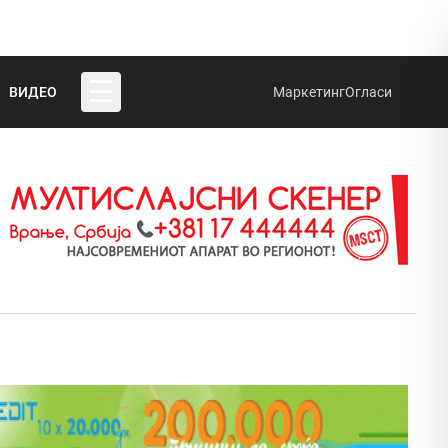
☰
ВИДЕО
Маркетинг
Огласи