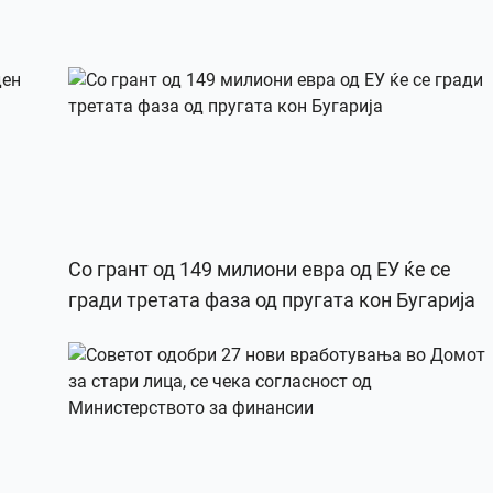
Со грант од 149 милиони евра од ЕУ ќе се
гради третата фаза од пругата кон Бугарија