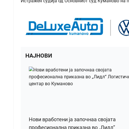
Истражен судија од Основниот суд Куманово на п
НАЈНОВИ
Нови вработени ја започнаа својата
професионална приказна во „Лидл“