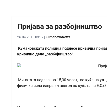
Пријава за разбојништво
26.04.2010 09:37 |
KumanovoNews
Кумановската полиција поднесе кривична пријав
кривично дело „разбојништво“.
Минатата недела во 15,30 часот, во куќа на ул. 
физичка сила извршил влегол во куќата на Е.С.(3