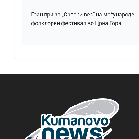
Гран при за „Српски вез“ на меѓународен
фолклорен фестивал во Црна Гора