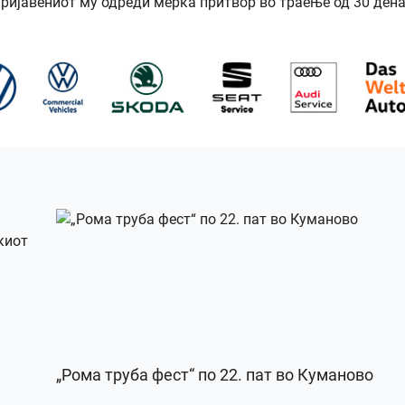
ријавениот му одреди мерка притвор во траење од 30 дена
„Рома труба фест“ по 22. пат во Куманово