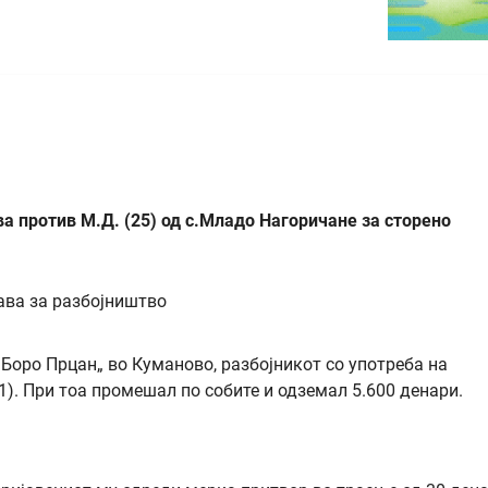
а против М.Д. (25) од с.Младо Нагоричане за сторено
„Боро Прцан„ во Куманово, разбојникот со употреба на
1). При тоа промешал по собите и одземал 5.600 денари.