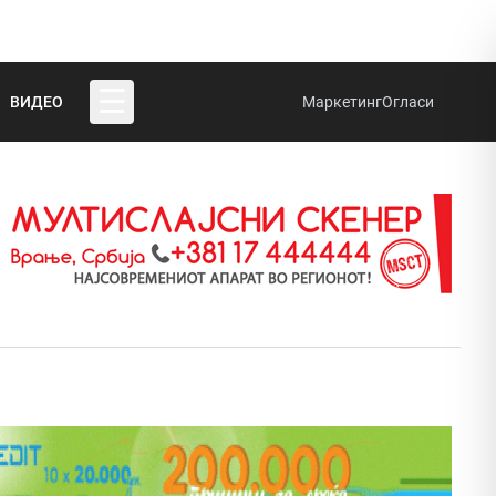
☰
ВИДЕО
Маркетинг
Огласи