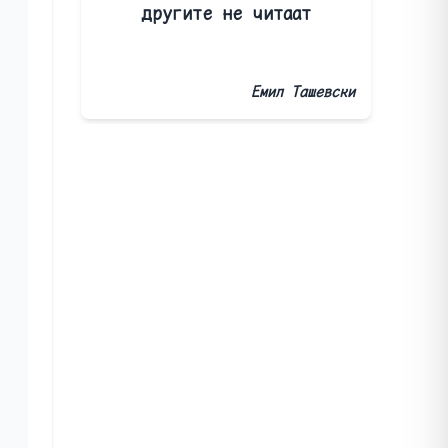
другите не читаат
Емил Ташевски