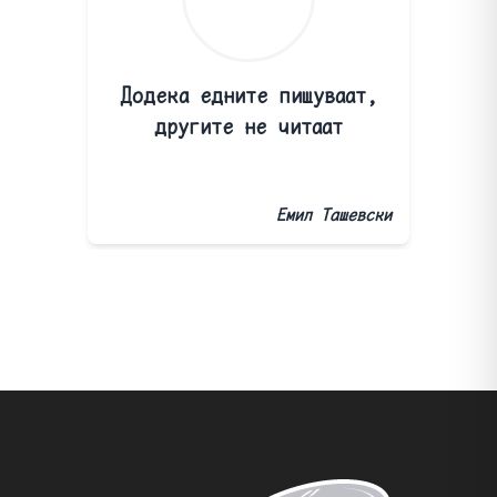
Додека едните пишуваат,
другите не читаат
Емил Ташевски