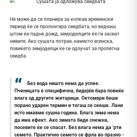
Не може да се планира за колкав временски
период ќе се пролонгира сеидбата, но веднаш
штом ќе падне дожд, земјоделците ќе ги засеат
нивите. Ако сушата потрае, наместо есенска,
повеќето земјоделци ќе се одлучат за пролетна
сеидба.
Без вода ништо нема да успее.
Пченицата е специфична, бидејќи бара повеќе
влага од другите житарици. Октомври беше
порано ударен термин и тогаш се сееше. Лани
исто имавме сушна година. Блага зима нема
да има ефект. Ако зимата биде снежна,
посевите ќе се спасат. Без влага нема да 'рти
семето. Практично семето се фрла во празно -