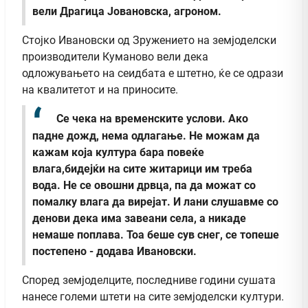
вели Драгица Јовановска, агроном.
Стојко Ивановски од Зружението на земјоделски
производители Куманово вели дека
одложувањето на сеидбата е штетно, ќе се одрази
на квалитетот и на приносите.
Се чека на временските услови. Ако
падне дожд, нема одлагање. Не можам да
кажам која култура бара повеќе
влага,бидејќи на сите житарици им треба
вода. Не се овошни дрвца, па да можат со
помалку влага да вирејат. И лани слушавме со
денови дека има завеани села, а никаде
немаше поплава. Тоа беше сув снег, се топеше
постепено - додава Ивановски.
Според земјоделците, последниве години сушата
нанесе големи штети на сите земјоделски култури.