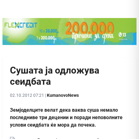
Сушата ја одложува
сеидбата
02.10.2012 07:21 |
KumanovoNews
Земјоделците велат дека ваква суша немало
последниве три децении и поради неповолните
услови сеидбата ќе мора да почека.