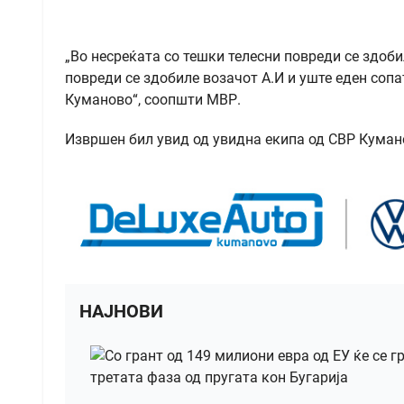
„Во несреќата со тешки телесни повреди се здоби
повреди се здобиле возачот А.И и уште еден сопа
Куманово“, соопшти МВР.
Извршен бил увид од увидна екипа од СВР Куман
НАЈНОВИ