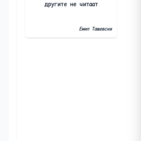
другите не читаат
Емил Ташевски