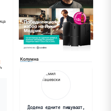
ица
Колумна
Додека едните пишуваат,