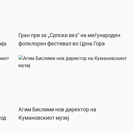
Гран при за „Српски вез“ на меѓународен
ија
фолклорен фестивал во Црна Гора
Агим Бислими нов директор на
 од
Кумановскиот музеј