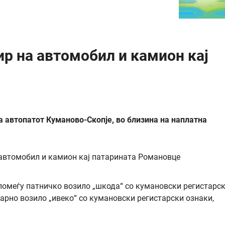
ир на автомобил и камион кај
а автопатот Куманово-Скопје, во близина на наплатна
 помеѓу патничко возило „шкода“ со кумановски регистарс
варно возило „ивеко“ со кумановски регистарски ознаки,