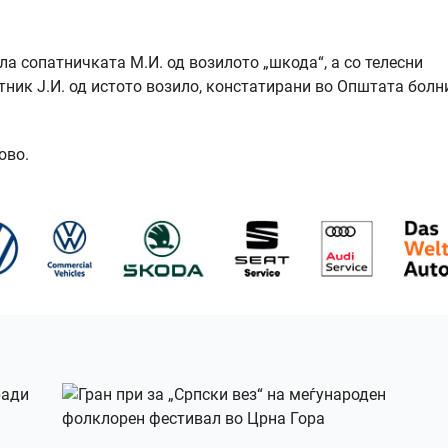
ла сопатничката М.И. од возилото „шкода“, а со телесни
тник Ј.И. од истото возило, констатирани во Општата болн
ово.