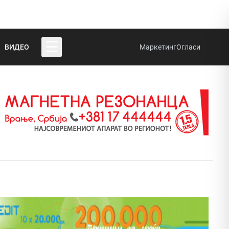
☰
ВИДЕО
Маркетинг
Огласи