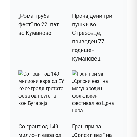
„Рома труба
Пронајдени три
фест“ по 22. пат
пушки во
во Куманово
Стрезовце,
приведен 77-
годишен
кумановец
Со грант од 149
Гран при за
милиони евра од
„Српски вез“ на