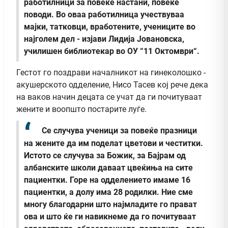
работилници за повеќе настани, повеќе
поводи. Во оваа работилница учествуваа
мајки, татковци, вработените, учениците во
најголем дел - изјави Лидија Јовановска,
училишен библиотекар во ОУ “11 Октомври“.
Гестот го поздрави началникот на гинеколошко -
акушерското одделение, Нисо Тасев кој рече дека
на ваков начин децата се учат да ги почитуваат
жените и воопшто постарите луѓе.
Се случува ученици за повеќе празници
на жените да им поделат цветови и честитки.
Истото се случува за Божик, за Бајрам од
албанските школи даваат цвеќиња на сите
пациентки. Горе на одделението имаме 16
пациентки, а долу има 28 родилки. Ние сме
многу благодарни што најмладите го прават
ова и што ќе ги навикнеме да го почитуваат