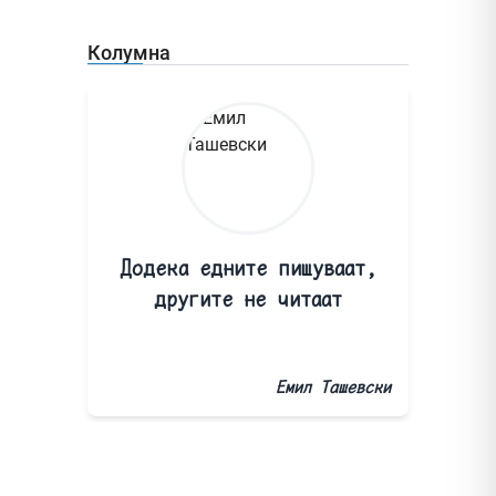
Колумна
Додека едните пишуваат,
другите не читаат
Емил Ташевски