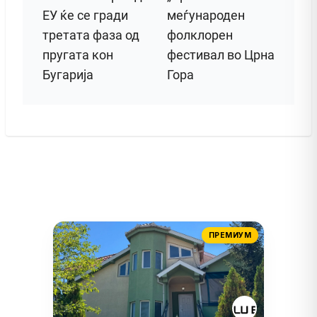
ЕУ ќе се гради
меѓународен
третата фаза од
фолклорен
пругата кон
фестивал во Црна
Бугарија
Гора
ПРЕМИУМ