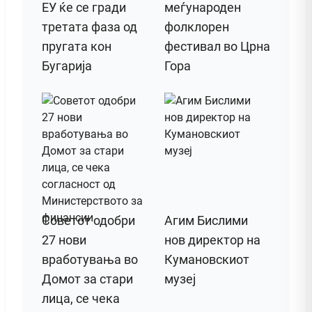
ЕУ ќе се гради
меѓународен
третата фаза од
фолклорен
пругата кон
фестивал во Црна
Бугарија
Гора
Советот одобри
Агим Бислими
27 нови
нов директор на
вработувања во
Кумановскиот
Домот за стари
музеј
лица, се чека