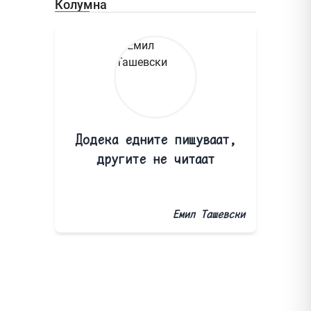
Колумна
Додека едните пишуваат,
другите не читаат
Емил Ташевски