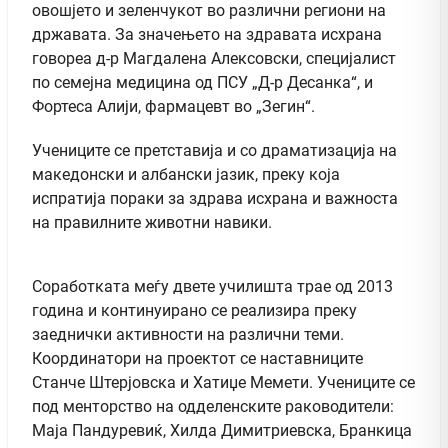
овошјето и зеленчукот во различни региони на
државата. За значењето на здравата исхрана
говореа д-р Магдалена Алексовски, специјалист
по семејна медицина од ПСУ „Д-р Десанка“, и
Фортеса Алији, фармацевт во „Зегин“.
Учениците се претставија и со драматизација на
македонски и албански јазик, преку која
испратија пораки за здрава исхрана и важноста
на правилните животни навики.
Соработката меѓу двете училишта трае од 2013
година и континуирано се реализира преку
заеднички активности на различни теми.
Координатори на проектот се наставниците
Станче Штерјовска и Хатиџе Мемети. Учениците се
под менторство на одделенските раководители:
Маја Пандуревиќ, Хилда Димитриевска, Бранкица