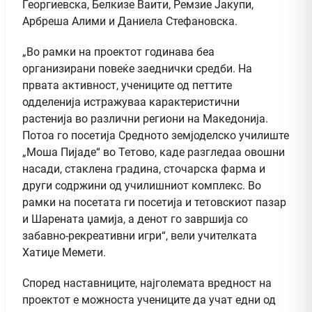
Георгиевска, Белкизе Ваити, Ремзие Јакупи,
Арбреша Алими и Даниела Стефановска.
„Во рамки на проектот годинава беа
организирани повеќе заеднички средби. На
првата активност, учениците од петтите
одделенија истражуваа карактеристични
растенија во различни региони на Македонија.
Потоа го посетија Средното земјоделско училиште
„Моша Пијаде“ во Тетово, каде разгледаа овошни
насади, стаклена градина, сточарска фарма и
други содржини од училишниот комплекс. Во
рамки на посетата ги посетија и тетовскиот пазар
и Шарената џамија, а денот го завршија со
забавно-рекреативни игри“, вели учителката
Хатиџе Мемети.
Според наставниците, најголемата вредност на
проектот е можноста учениците да учат едни од