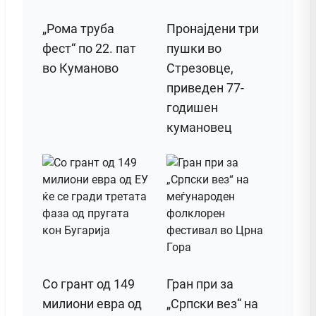
„Рома труба
Пронајдени три
фест“ по 22. пат
пушки во
во Куманово
Стрезовце,
приведен 77-
годишен
кумановец
Со грант од 149
Гран при за
милиони евра од
„Српски вез“ на