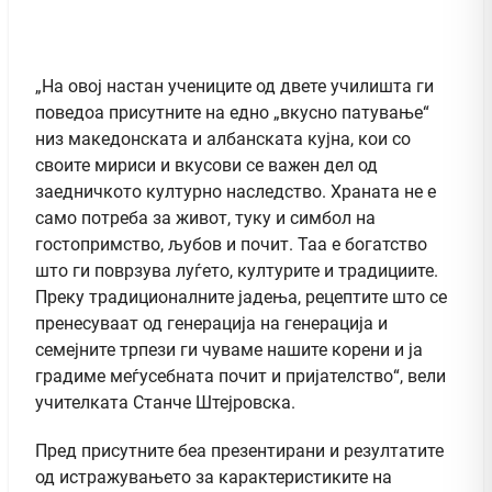
„На овој настан учениците од двете училишта ги
поведоа присутните на едно „вкусно патување“
низ македонската и албанската кујна, кои со
своите мириси и вкусови се важен дел од
заедничкото културно наследство. Храната не е
само потреба за живот, туку и симбол на
гостопримство, љубов и почит. Таа е богатство
што ги поврзува луѓето, културите и традициите.
Преку традиционалните јадења, рецептите што се
пренесуваат од генерација на генерација и
семејните трпези ги чуваме нашите корени и ја
градиме меѓусебната почит и пријателство“, вели
учителката Станче Штејровска.
Пред присутните беа презентирани и резултатите
од истражувањето за карактеристиките на