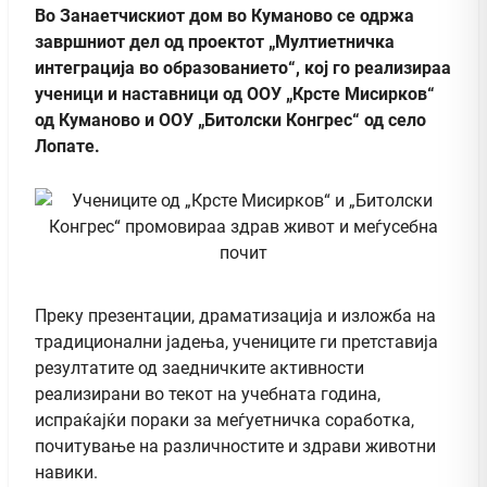
Во Занаетчискиот дом во Куманово се одржа
завршниот дел од проектот „Мултиетничка
интеграција во образованието“, кој го реализираа
ученици и наставници од ООУ „Крсте Мисирков“
од Куманово и ООУ „Битолски Конгрес“ од село
Лопате.
Преку презентации, драматизација и изложба на
традиционални јадења, учениците ги претставија
резултатите од заедничките активности
реализирани во текот на учебната година,
испраќајќи пораки за меѓуетничка соработка,
почитување на различностите и здрави животни
навики.