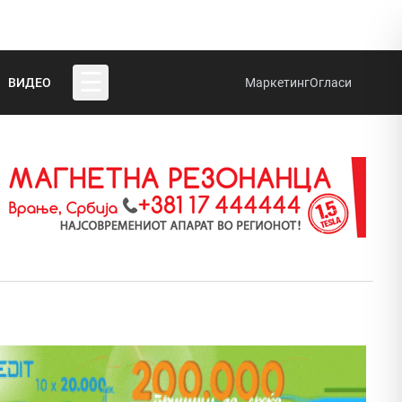
☰
ВИДЕО
Маркетинг
Огласи