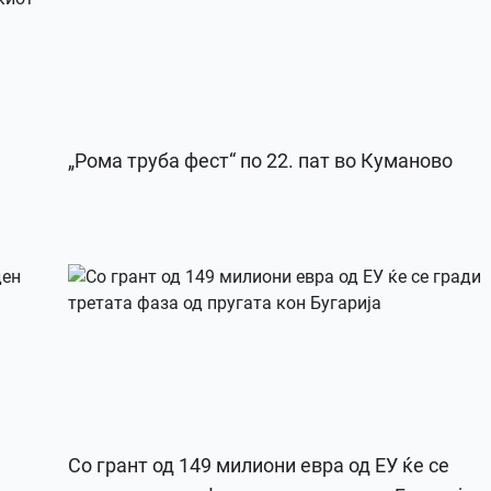
„Рома труба фест“ по 22. пат во Куманово
Со грант од 149 милиони евра од ЕУ ќе се