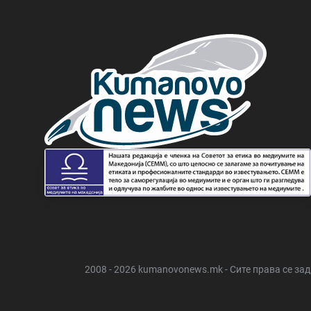
2008 - 2026 kumanovonews.mk - Сите права се за