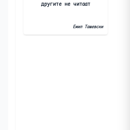
другите не читаат
Емил Ташевски