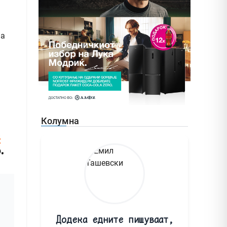
на
Колумна
Додека едните пишуваат,