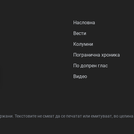
Насловна
Вести
Колумни
Погранична хроника
По допрен глас
Видео
држани.
Текстовите не смеат да се печатат или емитуваат, во целин