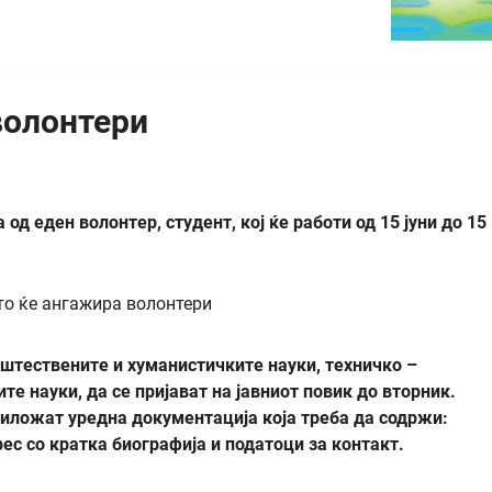
волонтери
од еден волонтер, студент, кој ќе работи од 15 јуни до 15
пштествените и хуманистичките науки, техничко –
е науки, да се пријават на јавниот повик до вторник.
иложат уредна документација која треба да содржи:
рес со кратка биографија и податоци за контакт.