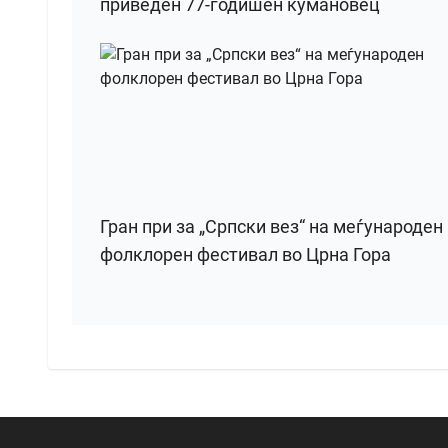
приведен 77-годишен кумановец
Гран при за „Српски вез“ на меѓународен
фолклорен фестивал во Црна Гора