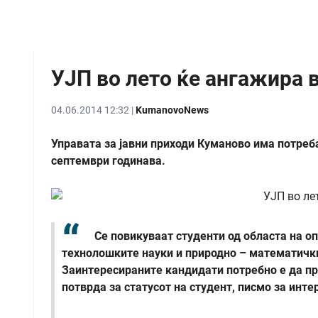
УЈП во лето ќе ангажира 
04.06.2014 12:32 |
KumanovoNews
Управата за јавни приходи Куманово има потреба 
септември годинава.
Се повикуваат студенти од областа на о
технолошките науки и природно – математичкит
Заинтересираните кандидати потребно е да пр
потврда за статусот на студент, писмо за инте