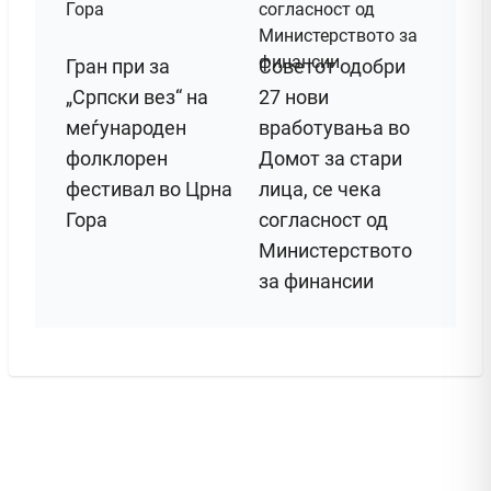
Гран при за
Советот одобри
„Српски вез“ на
27 нови
меѓународен
вработувања во
фолклорен
Домот за стари
фестивал во Црна
лица, се чека
Гора
согласност од
Министерството
за финансии