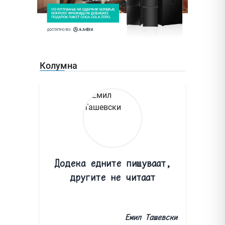
Колумна
Додека едните пишуваат,
другите не читаат
Емил Ташевски