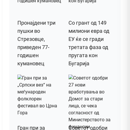
Пронајдени три
Со грант од 149
пушки во
милиони евра од
Стрезовце,
ЕУ ќе се гради
приведен 77-
третата фаза од
годишен
пругата кон
кумановец
Бугарија
Гран при за
Советот одобри