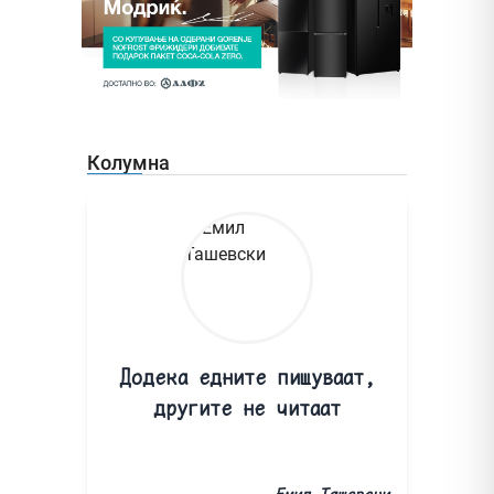
Колумна
Додека едните пишуваат,
другите не читаат