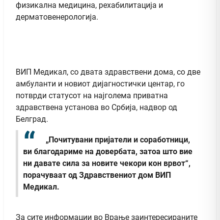
физикална медицина, рехабилитација и
дерматовенерологија.
ВИП Медикал, со двата здравствени дома, со две
амбуланти и новиот дијагностички центар, го
потврди статусот на најголема приватна
здравствена установа во Србија, надвор од
Белград.
„Почитувани пријатели и соработници,
ви благодариме на довербата, затоа што вие
ни давате сила за новите чекори кон врвот“,
порачуваат од Здравствениот дом ВИП
Медикал.
За сите информации во Врање заинтересираните