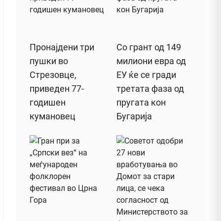
Пронајдени три
Со грант од 149
пушки во
милиони евра од
Стрезовце,
ЕУ ќе се гради
приведен 77-
третата фаза од
годишен
пругата кон
кумановец
Бугарија