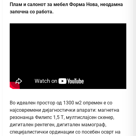
Плам и салонот за мебел Форма Нова, неодамна
започна со работа.
Во идеален простор од 1300 м2 опремен е со
најсовремени дијагностички апарати: магнетна
резонанца Филипс 1,5 Т, мултислајсен скенер,
дигитален рентеген, дигитален мамограф,
специјалистички ординации со посебен осврт на