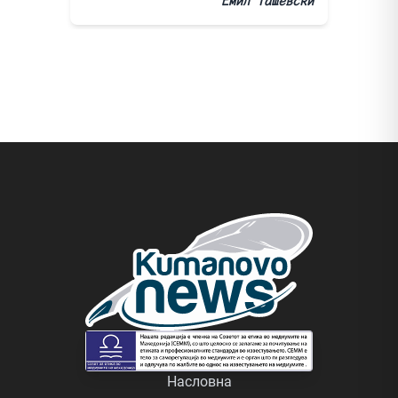
Емил Ташевски
Насловна