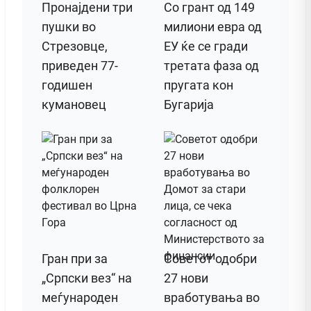
Пронајдени три
Со грант од 149
пушки во
милиони евра од
Стрезовце,
ЕУ ќе се гради
приведен 77-
третата фаза од
годишен
пругата кон
кумановец
Бугарија
Гран при за
Советот одобри
„Српски вез“ на
27 нови
меѓународен
вработувања во