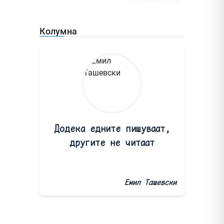
Колумна
Додека едните пишуваат,
другите не читаат
Емил Ташевски