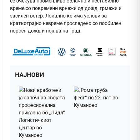
се очекува променливо облачно и нестабилно
време со повремени врнежи од дожд, грмежи и
засилен ветер. Локално ќе има услови за
краткотрајно невреме проследено со пообилен
пороен дожд и појава на град.
НАЈНОВИ