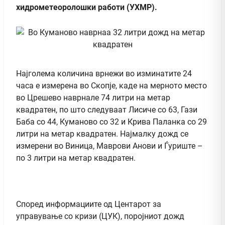
хидрометеоролошки работи (УХМР).
Најголема количина врнежи во изминатите 24
часа е измерена во Скопје, каде на мерното место
во Црешево наврнале 74 литри на метар
квадратен, по што следуваат Лисиче со 63, Гази
Баба со 44, Куманово со 32 и Крива Паланка со 29
литри на метар квадратен. Најмалку дожд се
измерени во Виница, Маврови Анови и Ѓуриште –
по 3 литри на метар квадратен.
Според информациите од Центарот за
управување со кризи (ЦУК), поројниот дожд