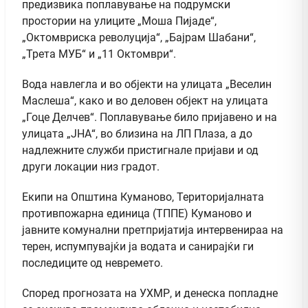
предизвика поплавување на подрумски
простории на улиците „Моша Пијаде“,
„Октомвриска револуција“, „Бајрам Шабани“,
„Трета МУБ“ и „11 Октомври“.
Вода навлегла и во објекти на улицата „Веселин
Маслеша“, како и во деловен објект на улицата
„Гоце Делчев“. Поплавување било пријавено и на
улицата „ЈНА“, во близина на ЛП Плаза, а до
надлежните служби пристигнале пријави и од
други локации низ градот.
Екипи на Општина Куманово, Територијалната
противпожарна единица (ТППЕ) Куманово и
јавните комунални претпријатија интервенираа на
терен, испумпувајќи ја водата и санирајќи ги
последиците од невремето.
Според прогнозата на УХМР, и денеска попладне