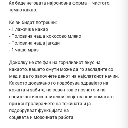
ќе биде неговата најосновна форма – чистото,
темно какао.
Ќе ви бидат потребни:
- 1 лажичка какао
- Половина чаша кокосово млеко
- Половина чаша јагоди
- 1 чаша мраз
Доколку не сте фан на горчливиот вкус на
какаото, вашето смути може да го засладите со
мед и да го започнете денот на најслаткиот начин.
Какаото докажано го подобрува здравјето на
кожата и забите, но освен тоа е познато и по
своите антивоспалителни својства кои помагаат
при контролирањето на тежината и ја
подобруваат функцијата на
срцевата и мозочната работа.