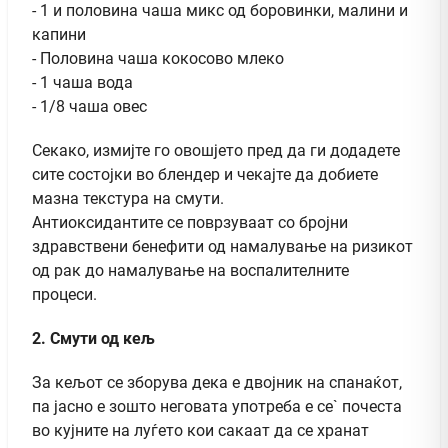
- 1 и половина чаша микс од боровинки, малини и
капини
- Половина чаша кокосово млеко
- 1 чаша вода
- 1/8 чаша овес
Секако, измијте го овошјето пред да ги додадете
сите состојки во блендер и чекајте да добиете
мазна текстура на смути.
Антиоксидантите се поврзуваат со бројни
здравствени бенефити од намалување на ризикот
од рак до намалување на воспалителните
процеси.
2. Смути од кељ
За кељот се зборува дека е двојник на спанаќот,
па јасно е зошто неговата употреба е се` почеста
во кујните на луѓето кои сакаат да се хранат