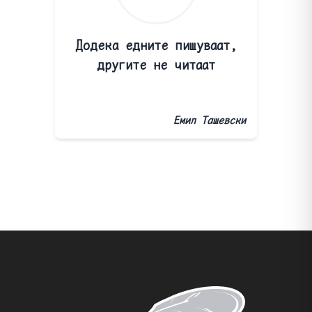
Додека едните пишуваат,
другите не читаат
Емил Ташевски