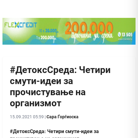
#ДетоксСреда: Четири
смути-идеи за
прочистување на
организмот
15.09.2021 05:59 |
Сара Ѓорѓиоска
#ДетоксСреда: Четири смути-идеи за