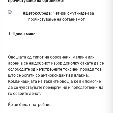
прочистување на организмот
1. Црвен микс
Овошјата од типот на боровинки, малини или
аронија се најдобриот избор доколку сакате да се
ослободите од непотребните токсини, поради тоа
што се богати со антиоксиданти и влакна.
Комбинацијата на таквите овошја ќе ви помогне
да се чувствувате поенергични и поподготвени да
го освоите денот.
Ќе ви бидат потребни: