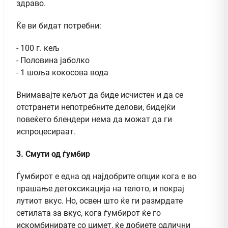
здраво.
Ќе ви бидат потребни:
- 100 г. кељ
- Половина јаболко
- 1 шоља кокосова вода
Внимавајте кељот да биде исчистен и да се
отстранети непотребните делови, бидејќи
повеќето блендери нема да можат да ги
испроцесираат.
3. Смути од ѓумбир
Ѓумбирот е една од најдобрите опции кога е во
прашање детоксикација на телото, и покрај
лутиот вкус. Но, освен што ќе ги размрдате
сетилата за вкус, кога ѓумбирот ќе го
искомбинирате со цимет, ќе добиете одлични