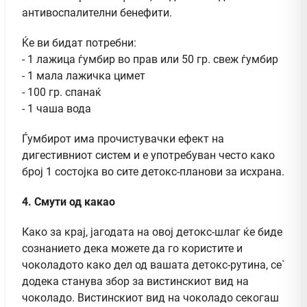
антивоспалителни бенефити.
Ќе ви бидат потребни:
- 1 лажица ѓумбир во прав или 50 гр. свеж ѓумбир
- 1 мала лажичка цимет
- 100 гр. спанаќ
- 1 чаша вода
Ѓумбирот има прочистувачки ефект на
дигестивниот систем и е употребуван често како
број 1 состојка во сите детокс-планови за исхрана.
4. Смути од какао
Како за крај, јагодата на овој детокс-шлаг ќе биде
сознанието дека можете да го користите и
чоколадото како дел од вашата детокс-рутина, се`
додека станува збор за вистинскиот вид на
чоколадо. Вистинскиот вид на чоколадо секогаш