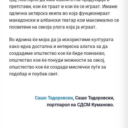
претстави, кои ќе траат и кои ќе се играат. Имаме
одлична актерска екипа во која фунционираат
македонски и албански театар кои максимално се
посветени на секоја улога која ја играат.
Во иднина ќе мора да ја искористиме културата
како една достапна и интересна алатка за да
создадеме општество кое ќе биде поинакво,
општество кое ќе понуди можности за секој,
опшстество кое ќе создаде мислечки луѓе за
подобар и поубав свет.
Сашо Тодоровски
, Сашо Тодоровски,
портпарол на СДСМ Куманово.