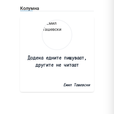
Колумна
Додека едните пишуваат,
другите не читаат
Емил Ташевски