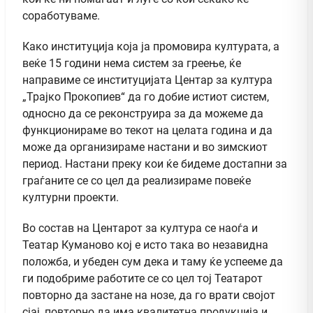
соработуваме.
Како институција која ја промовира културата, а
веќе 15 години нема систем за греење, ќе
направиме се институцијата Центар за култура
„Трајко Прокопиев“ да го добие истиот систем,
односно да се реконструира за да можеме да
функционираме во текот на целата година и да
може да организираме настани и во зимскиот
период. Настани преку кои ќе бидеме достапни за
граѓаните се со цел да реализираме повеќе
културни проекти.
Во состав на Центарот за култура се наоѓа и
Театар Куманово кој е исто така во незавидна
положба, и убеден сум дека и таму ќе успееме да
ги подобриме работите се со цел тој Театарот
повторно да застане на нозе, да го врати својот
сјај, повторно да има квалитетна продукција и