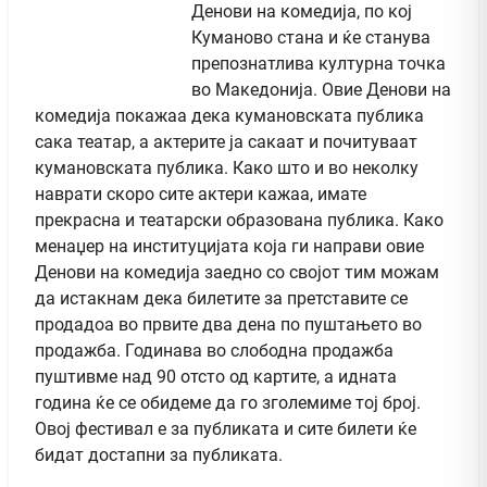
Денови на комедија, по кој
Куманово стана и ќе станува
препознатлива културна точка
во Македонија. Овие Денови на
комедија покажаа дека кумановската публика
сака театар, а актерите ја сакаат и почитуваат
кумановската публика. Како што и во неколку
наврати скоро сите актери кажаа, имате
прекрасна и театарски образована публика. Како
менаџер на институцијата која ги направи овие
Денови на комедија заедно со својот тим можам
да истакнам дека билетите за претставите се
продадоа во првите два дена по пуштањето во
продажба. Годинава во слободна продажба
пуштивме над 90 отсто од картите, а идната
година ќе се обидеме да го зголемиме тој број.
Овој фестивал е за публиката и сите билети ќе
бидат достапни за публиката.