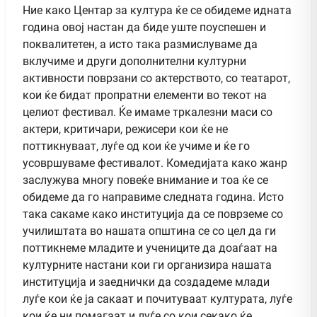
Ние како Центар за култура ќе се обидеме идната
година овој настан да биде уште поуспешен и
поквалитетен, а исто така размислуваме да
вклучиме и други дополнителни културни
активности поврзани со актерството, со театарот,
кои ќе бидат пропратни елементи во текот на
целиот фестивал. Ќе имаме тркалезни маси со
актери, критичари, режисери кои ќе не
поттикнуваат, луѓе од кои ќе учиме и ќе го
усовршуваме фестивалот. Комедијата како жанр
заслужува многу повеќе внимание и тоа ќе се
обидеме да го направиме следната година. Исто
така сакаме како институција да се поврземе со
училиштата во нашата општина се со цел да ги
поттикнеме младите и учениците да доаѓаат на
културните настани кои ги организира нашата
институција и заеднички да создадеме млади
луѓе кои ќе ја сакаат и почитуваат културата, луѓе
кои ќе ни помагаат и луѓе со кои секако ќе