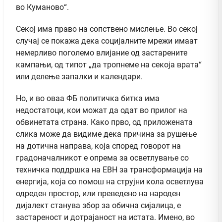
во Куманово“.
Секој има право на сопствено мислење. Во секој
случај се покажа дека социјалните мрежи имаат
немерливо поголемо влијание од застарените
кампањи, од типот „да тропнеме на секоја врата“
или делење запалки и календари.
Но, и во оваа ФБ политичка битка има
недостатоци, кои можат да одат во прилог на
обвинетата страна. Како прво, од приложената
слика може да видиме дека причина за рушење
на дотична направа, која според говорот на
градоначалникот е опрема за осветлување со
техничка поддршка на ЕВН за трансформација на
енергија, која со помош на струјни кола осветлува
одреден простор, или преведено на народен
дијалект станува збор за обична сијалица, е
застареност и дотрајаност на истата. Имено, во