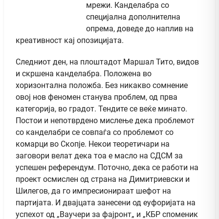
мрежи. Канделабра со
специјална дополнителна
опрема, доведе до наплив на
креативност кај опозицијата.
Следниот ден, на плоштадот Маршал Тито, видов
и скршена канделабра. Положена во
хоризонтална положба. Без никакво сомнение
овој нов феномен станува проблем, од прва
категорија, во градот. Тендите се веќе минато.
Постои и непотврдено мислење дека проблемот
со канделабри се совпаѓа со проблемот со
комарци во Скопје. Некои теоретичари на
заговори велат дека тоа е масло на СДСМ за
успешен референдум. Поточно, дека се работи на
проект осмислен од страна на Димитриевски и
Шилегов, да го импресионираат шефот на
партијата. И двајцата занесени од еуфоријата на
успехот од „Ваучери за фајронт„ и „КБР споменик