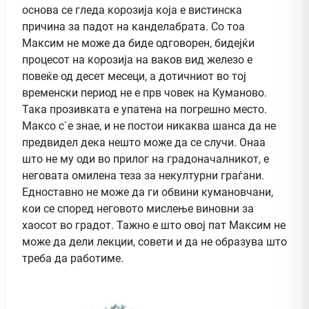
основа се гледа корозија која е вистинска
причина за падот на канделабрата. Со тоа
Максим не може да биде одговорен, бидејќи
процесот на корозија на ваков вид железо е
повеќе од десет месеци, а дотичниот во тој
временски период не е прв човек на Куманово.
Така прозивката е упатена на погрешно место.
Максо с`е знае, и не постои никаква шанса да не
предвидел дека нешто може да се случи. Онаа
што не му оди во прилог на градоначалникот, е
неговата омилена теза за некултурни граѓани.
Едноставно не може да ги обвини кумановчани,
кои се според неговото мислење виновни за
хаосот во градот. Тажно е што овој пат Максим не
може да дели лекции, совети и да не образува што
треба да работиме.