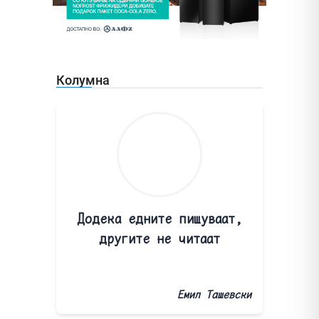
Колумна
Додека едните пишуваат,
другите не читаат
Емил Ташевски