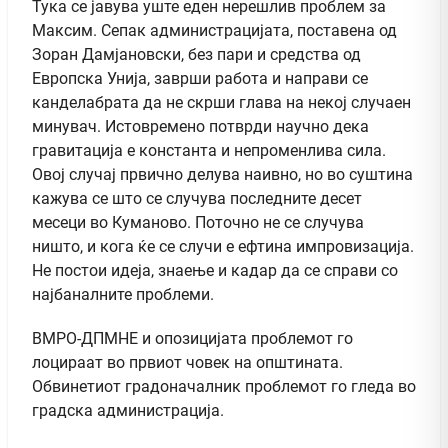
Тука се јавува уште еден нерешлив проблем за
Максим. Сепак администрацијата, поставена од
Зоран Дамјановски, без пари и средства од
Европска Унија, заврши работа и направи се
канделабрата да не скрши глава на некој случаен
минувач. Истовремено потврди научно дека
гравитација е константа и непроменлива сила.
Овој случај првично делува наивно, но во суштина
кажува се што се случува последните десет
месеци во Куманово. Поточно не се случува
ништо, и кога ќе се случи е ефтина импровизација.
Не постои идеја, знаење и кадар да се справи со
најбаналните проблеми.
ВМРО-ДПМНЕ и опозицијата проблемот го
лоцираат во првиот човек на општината.
Обвинетиот градоначалник проблемот го гледа во
градска администрација.