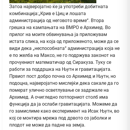
Затоа најверојатно ќе ја употреби добитната
комбинација:„Крив е Циц и лошата
администрација од неговото време“. Втора
грешка на кампањата на ВМРО е Архимед. Во
прилог на моите обвинувања ја приложувам
истата слика, на која од приложеното, може да се
види дека „неспособната“ администрација која не
е по желба на Максо, не го подржува законот на
прочуениот математичар од Сиракуза. Туку се
работи за поддршка на Њутн и гравитацијата.
Првиот пост добро почна со Архимед и Њутн, но
подоцна, најверојатно мислејќи дека сакале да го
померат улично осветлување се задржале на
Архимед. А очигледно потпорниот столб има
функција да ја ослаби гравитацијата. Можеме да
го замислиме како експеримент на Исак Њутн, во
кој се монтира мрежа под дрвото со јаболки и
плодот не може да падне на земја.