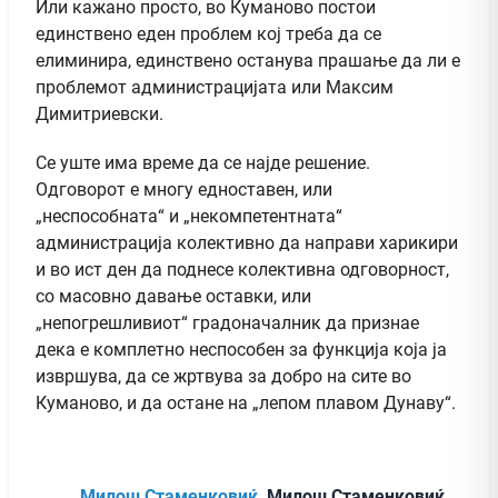
Или кажано просто, во Куманово постои
единствено еден проблем кој треба да се
елиминира, единствено останува прашање да ли е
проблемот администрацијата или Максим
Димитриевски.
Се уште има време да се најде решение.
Одговорот е многу едноставен, или
„неспособната“ и „некомпетентната“
администрација колективно да направи харикири
и во ист ден да поднесе колективна одговорност,
со масовно давање оставки, или
„непогрешливиот“ градоначалник да признае
дека е комплетно неспособен за функција која ја
извршува, да се жртвува за добро на сите во
Куманово, и да остане на „лепом плавом Дунаву“.
Милош Стаменковиќ
, Милош Стаменковиќ