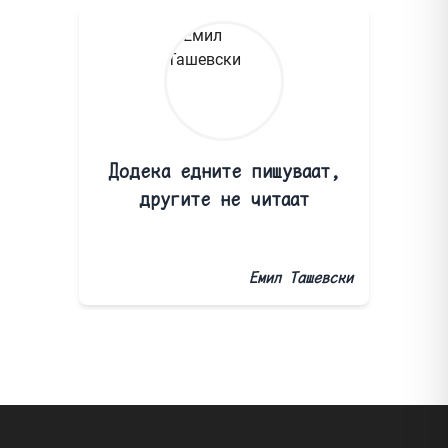
Додека едните пишуваат,
другите не читаат
Емил Ташевски