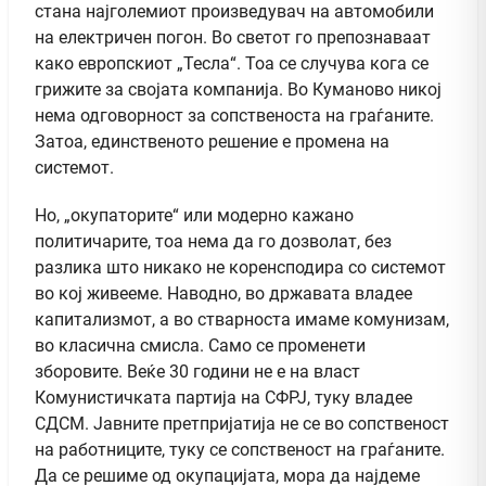
стана најголемиот произведувач на автомобили
на електричен погон. Во светот го препознаваат
како европскиот „Тесла“. Тоа се случува кога се
грижите за својата компанија. Во Куманово никој
нема одговорност за сопственоста на граѓаните.
Затоа, единственото решение е промена на
системот.
Но, „окупаторите“ или модерно кажано
политичарите, тоа нема да го дозволат, без
разлика што никако не коренсподира со системот
во кој живееме. Наводно, во државата владее
капитализмот, а во стварноста имаме комунизам,
во класична смисла. Само се променети
зборовите. Веќе 30 години не е на власт
Комунистичката партија на СФРЈ, туку владее
СДСМ. Јавните претпријатија не се во сопственост
на работниците, туку се сопственост на граѓаните.
Да се решиме од окупацијата, мора да најдеме