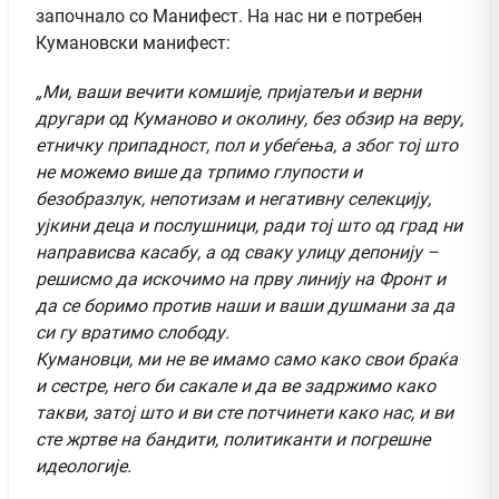
започнало со Манифест. На нас ни е потребен
Кумановски манифест:
„Ми, ваши вечити комшије, пријатељи и верни
другари од Куманово и околину, без обзир на веру,
етничку припадност, пол и убеѓења, а због тој што
не можемо више да трпимо глупости и
безобразлук, непотизам и негативну селекцију,
ујкини деца и послушници, ради тој што од град ни
направисва касабу, а од сваку улицу депонију –
решисмо да искочимо на прву линију на Фронт и
да се боримо против наши и ваши душмани за да
си гу вратимо слободу.
Кумановци, ми не ве имамо само како свои браќа
и сестре, него би сакале и да ве задржимо како
такви, затој што и ви сте потчинети како нас, и ви
сте жртве на бандити, политиканти и погрешне
идеологије.