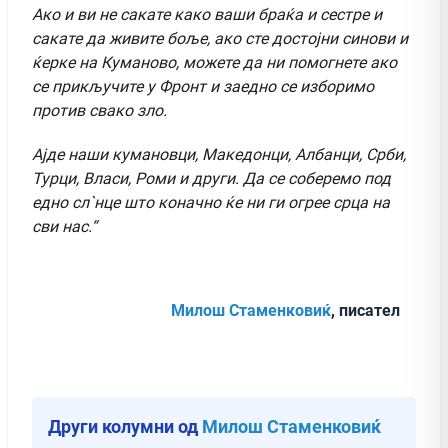
Ако и ви не сакате како ваши браќа и сестре и
сакате да живите боље, ако сте достојни синови и
ќерке на Куманово, можете да ни помогнете ако
се прикључите у Фронт и заедно се изборимо
против свако зло.
Ајде наши кумановци, Македонци, Албанци, Срби,
Турци, Власи, Роми и други. Да се соберемо под
едно сл`нце што коначно ќе ни ги огрее срца на
сви нас.“
Милош Стаменковиќ
, писател
Други колумни од
Милош Стаменковиќ