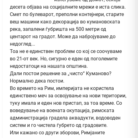
десета објава на социјалните мрежи е иста слика.
Смет по булеварот, преполни контејнери, старите
веш машини како декорација во кумановската
река, запалени ѓубришта на 500 метри од
центарот на градот. Може да набројуваме до
недоглед...
Тоа не е единствен проблем со кој се соочуваме
во 21-от век. Но, сигурно е еден од поголемите
недостатоци на нашата општина.
Дали постои решение за „чисто“ Куманово?
Нормално дека постои.
Во времето на Рим, империјата не користела
единствено меч за освојување на нови територии,
туку имала и еден нов пристап, за тоа време. Со
воведување на воената окупација, римската
администрација градела аквадукти, водоводен
систем и го чистела ѓубрето од градовите.
Или кажано со други зборови, Римјаните