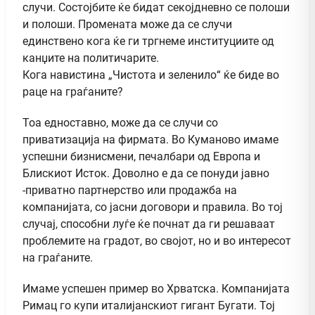
случи. Состојбите ќе бидат секојдневно се полоши
и полоши. Промената може да се случи
единствено кога ќе ги тргнеме институциите од
канџите на политичарите.
Кога навистина „Чистота и зеленило“ ќе биде во
раце на граѓаните?
Тоа едноставно, може да се случи со
приватизација на фирмата. Во Куманово имаме
успешни бизнисмени, печалбари од Европа и
Блискиот Исток. Доволно е да се понуди јавно
-приватно партнерство или продажба на
компанијата, со јасни договори и правила. Во тој
случај, способни луѓе ќе почнат да ги решаваат
проблемите на градот, во својот, но и во интересот
на граѓаните.
Имаме успешен пример во Хрватска. Компанијата
Римац го купи италијанскиот гигант Бугати. Тој