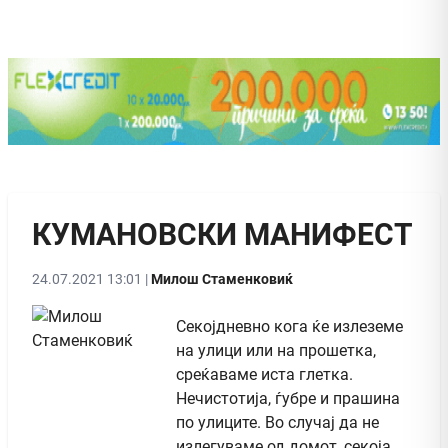
КУМАНОВСКИ МАНИФЕСТ
24.07.2021 13:01 |
Милош Стаменковиќ
Секојдневно кога ќе излеземе
на улици или на прошетка,
среќаваме иста глетка.
Нечистотија, ѓубре и прашина
по улиците. Во случај да не
излегуваме од домот, секоја