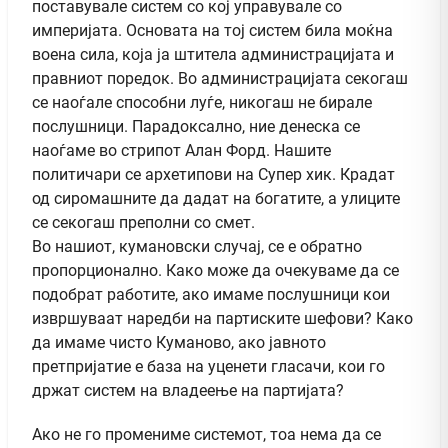
поставувале систем со кој управувале со
империјата. Основата на тој систем била моќна
воена сила, која ја штитела администрацијата и
правниот поредок. Во администрацијата секогаш
се наоѓале способни луѓе, никогаш не бирале
послушници. Парадоксално, ние денеска се
наоѓаме во стрипот Алан Форд. Нашите
политичари се архетипови на Супер хик. Крадат
од сиромашните да дадат на богатите, а улиците
се секогаш преполни со смет.
Во нашиот, кумановски случај, се е обратно
пропорционално. Како може да очекуваме да се
подобрат работите, ако имаме послушници кои
извршуваат наредби на партиските шефови? Како
да имаме чисто Куманово, ако јавното
претпријатие е база на уценети гласачи, кои го
држат систем на владеење на партијата?
Ако не го промениме системот, тоа нема да се