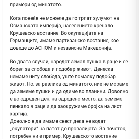
примери од минатото.
Кога повеќе не можеле да го трпат зулумот на
Османската империја, населението кренало
Крушевско востание. Во окупацијата на
Германците, имаме партизанско востание, кое
доведе до АСНОМ и независна Македонија.
Во двата случаи, народот земал пушка в раце и се
борел за слобода и подобар живот. Денеска
немаме ниту слобода, уште помалку подобар
живот. Но, за разлика од минатото, ние не мораме
да земеме пушки и да одиме во планини. Доволно
е во одреден ден, на одредено место, да земеме
пенкало в раце и да заокружиме бројка на лист
хартија.
Доволно е да имаме свест дека не водат
„окупатори“ на патот до провалијата. За почеток,
потребен ни е пример. Крушевското востание