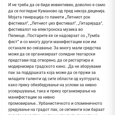
И не треба да се биде инвентивен, доволно е само
да се погледне Куманово од пред некоја деценија.
Мојата генерација го памети „Летниот рок
фестивал“, „Летниот џез фестивал“, „Гитаријада“,
фестивалот на електронска музика во
Пелинце...Постарите ќе се надоврзат со „Тумба
фест“ и со многу други манифестации кои им
останале во сеќавање. За многу мали средства
може да се организираат солидни театарски
представи под отворено, да се рестартира и
модернизира градското кино...Да не зборуваме
пак за поддршката која може да се пружи за
младите таленти од сите области од културата,
како преку обезбедување на услови за нивно
усовршување, така и преку организирање на
манифестации за нивно
промовирање...Урбанистичкото и споменичното
уредување на градот пак, се сегменти кои бараат