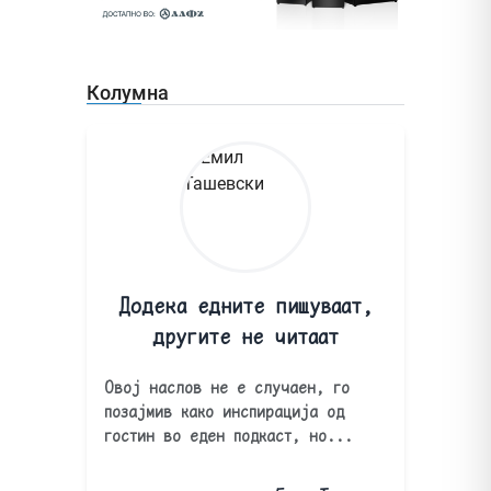
Колумна
Додека едните пишуваат,
другите не читаат
Овој наслов не е случаен, го
позајмив како инспирација од
гостин во еден подкаст, но...