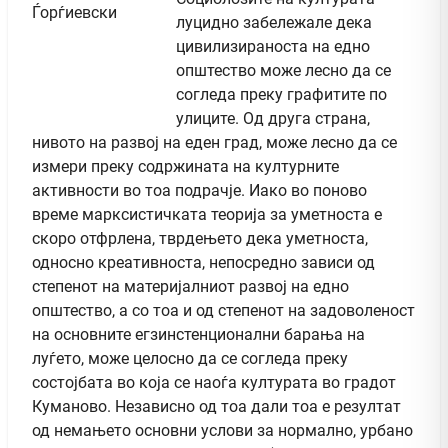
луцидно забележале дека
цивилизираноста на едно
општество може лесно да се
согледа преку графитите по
улиците. Од друга страна,
нивото на развој на еден град, може лесно да се
измери преку содржината на културните
активности во тоа подрачје. Иако во поново
време марксистичката теорија за уметноста е
скоро отфрлена, тврдењето дека уметноста,
односно креативноста, непосредно зависи од
степенот на материјалниот развој на едно
општество, а со тоа и од степенот на задоволеност
на основните егзинстенционални барања на
луѓето, може целосно да се согледа преку
состојбата во која се наоѓа културата во градот
Куманово. Независно од тоа дали тоа е резултат
од немањето основни услови за нормално, урбано