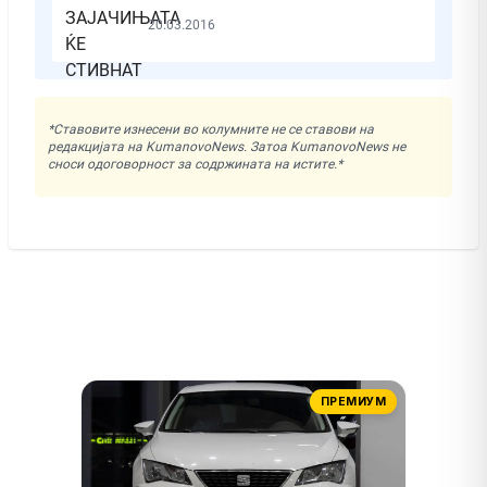
20.03.2016
*Ставовите изнесени во колумните не се ставови на
редакцијата на KumanovoNews. Затоа KumanovoNews не
сноси одоговорност за содржината на истите.*
ПРЕМИУМ