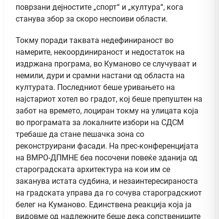
поврзани дејностите „спорт“ и „култура“, кога
станува збор за скоро неспоиви области.
Токму поради таквата недефинираност во
намерите, некоординираност и недостаток на
издржана програма, во Куманово се случуваат и
немили, дури и срамни настани од областа на
културата. Последниот беше уривањето на
најстариот хотел во градот, кој беше препуштен на
забот на времето, лоциран токму на улицата која
во програмата за локалните избори на СДСМ
требаше да стане пешачка зона со
реконструирани фасади. На прес-конференцијата
на ВМРО-ДПМНЕ беа посочени повеќе зданија од
староградската архитектура на кои им се
заканува истата судбина, и незаинтересираноста
на градската управа да го сочува староградскиот
белег на Куманово. Единствена реакција која ја
видовме од надлежните беше дека сопствениците