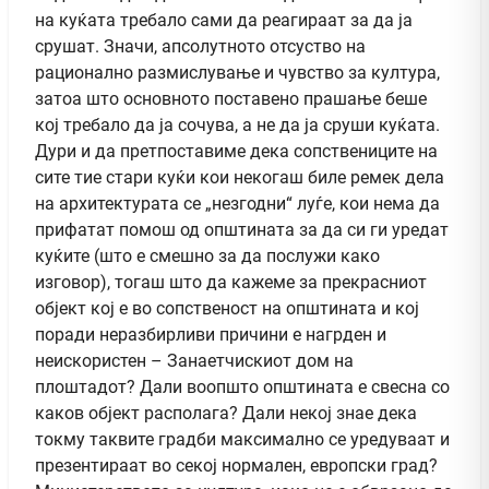
на куќата требало сами да реагираат за да ја
срушат. Значи, апсолутното отсуство на
рационално размислување и чувство за култура,
затоа што основното поставено прашање беше
кој требало да ја сочува, а не да ја сруши куќата.
Дури и да претпоставиме дека сопствениците на
сите тие стари куќи кои некогаш биле ремек дела
на архитектурата се „незгодни“ луѓе, кои нема да
прифатат помош од општината за да си ги уредат
куќите (што е смешно за да послужи како
изговор), тогаш што да кажеме за прекрасниот
објект кој е во сопственост на општината и кој
поради неразбирливи причини е нагрден и
неискористен – Занаетчискиот дом на
плоштадот? Дали воопшто општината е свесна со
каков објект располага? Дали некој знае дека
токму таквите градби максимално се уредуваат и
презентираат во секој нормален, европски град?