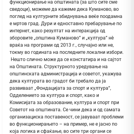
функционирање на општината (за што сите сме
сведоци), можеме да кажеме дека Куманово, во
поглед на културните збиднувања веќе поодамна
е мртов град. Дури и едноставно пребарување по
интернет, како резултат на интеракција од
зборовите „општина Куманово“ и „култура“ нè
враќа на програми од 2013 г., случајно или не,
токму во годината на последните локални избори.
Нешто слично може да се констатира и на сајтот
на Општината. Структурното уредување на
општинската администрација и советот, укажува
дека културата во градот би требало да ја
развиваат „Фондацијата за спорт и култура“,
Одделението за култура и спорт, како и
Комисијата за образование, култура и спорт при
Советот на општината. Се чини дека и од самата
организациска поставеност, се јавуваат проблеми
во функционирањето – на пример, не е јасно по
која логика и сфаќање, во сите три органи се