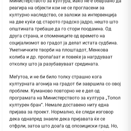
Министерството за култура, иако не е обврзано да
реагира на објекти кои не се прогласени за
културно наследство, се заложи за интервенција
на две куќи од старото градско јадро, нешто што
општината требаше да го стори поодамна. Од
друга страна, и спомениците од времето на
социјализмот во градот ја делат истата судбина.
Уметничките творби на плоштадот, Менкова
колиба и др. пропаѓаат и повеќе ја нагрдуваат
отколку што ја разубавуваат средината.
Меѓутоа, и не би било толку страшно кога
културната агонија на градот би завршила со овој
проблем. Куманово повторно не е дел од
програмата на Министерството за култура „Топол
културен бран“. Немале доставено ниту една
пријава за проект. Нормално, ќе следи изговор
дека однапред знаеле дека пријавата ќе се
отфрли, затоа што доаѓа од опозициски град. Но,