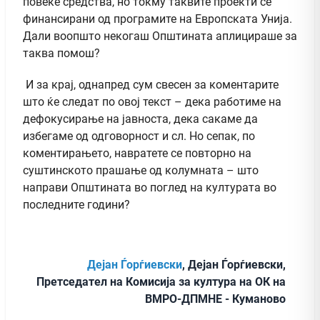
повеќе средства, но токму таквите проекти се
финансирани од програмите на Европската Унија.
Дали воопшто некогаш Општината аплицираше за
таква помош?
И за крај, однапред сум свесен за коментарите
што ќе следат по овој текст – дека работиме на
дефокусирање на јавноста, дека сакаме да
избегаме од одговорност и сл. Но сепак, по
коментирањето, навратете се повторно на
суштинското прашање од колумната – што
направи Општината во поглед на културата во
последните години?
Дејан Ѓорѓиевски
, Дејан Ѓорѓиевски,
Претседател на Комисија за култура на ОК на
ВМРО-ДПМНЕ - Куманово