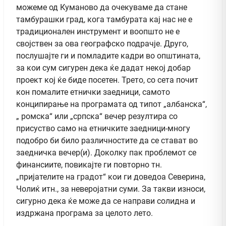
можеме од Куманово да очекуваме да стане
тамбурашки град, кога тамбурата кај нас не е
традиционален инструмент и воопшто не е
својствен за ова географско подрачје. Друго,
послушајте ги и помладите кадри во општината,
за кои сум сигурен дека ќе дадат некој добар
проект кој ќе биде посетен. Трето, со сета почит
кон помалите етнички заедници, самото
конципирање на програмата од типот „албанска“,
„ ромска“ или „српска“ вечер резултира со
присуство само на етничките заедници-многу
подобро би било различностите да се стават во
заедничка вечер(и). Доколку пак проблемот се
финансиите, повикајте ги повторно тн.
„пријателите на градот“ кои ги доведоа Северина,
Чолиќ итн., за неверојатни суми. За такви износи,
сигурно дека ќе може да се направи солидна и
издржана програма за целото лето.