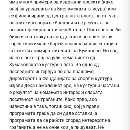
има многу примери од издржани проекти (како
оној за уредување на Бислимската клисура) кои
се финансирани од централната власт, па оттука,
ваквите изговори се банални и се резултат на
незаинтересираност и неработење. Повторно не би
било и тоа толку важно, доколку во овие летни
горештини имаше барем некаква манифестација
што ќе ги анимира жителите на Куманово. Но еве,
иако е веќе крај на јули, нема ништо од
Кумановското културно лето. Во едно од
последните интервјуа по ова прашање,
директорот на Фондацијата за спорт и култура
изјави дека намалениот број на културни настани
е резултат на немањето интерес и слабата
посетеност на граѓаните! Како прво, ако
навистина е така, тогаш оној кој ја прави
програмата треба да си даде оставка, а
програмата да се работи според интересот на
граѓаните, а не на оние кои ја пишуваат. Не