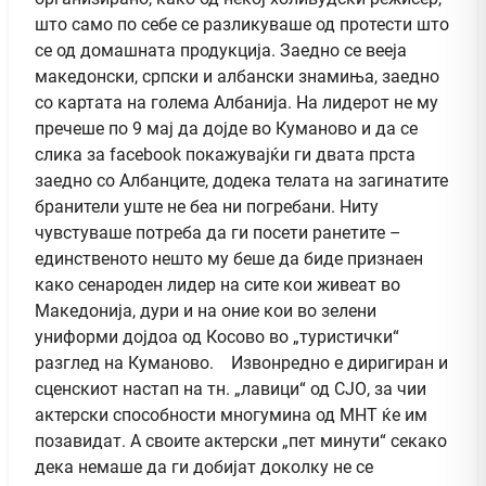
што само по себе се разликуваше од протести што
се од домашната продукција. Заедно се вееја
македонски, српски и албански знамиња, заедно
со картата на голема Албанија. На лидерот не му
пречеше по 9 мај да дојде во Куманово и да се
слика за facebook покажувајќи ги двата прста
заедно со Албанците, додека телата на загинатите
бранители уште не беа ни погребани. Ниту
чувстуваше потреба да ги посети ранетите –
единственото нешто му беше да биде признаен
како сенароден лидер на сите кои живеат во
Македонија, дури и на оние кои во зелени
униформи дојдоа од Косово во „туристички“
разглед на Куманово. Извонредно е диригиран и
сценскиот настап на тн. „лавици“ од СЈО, за чии
актерски способности многумина од МНТ ќе им
позавидат. А своите актерски „пет минути“ секако
дека немаше да ги добијат доколку не се