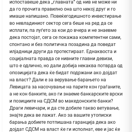
испоставеше дека „главната“ од нив не може ни
да го прочита правилно она што некој друг и го
имаше напишано. Повеќегодишното инвестирање
во невладиниот сектор сега беше на ред да се
исплати, па луѓето за кои до вчера и не знаевме
дека постојат, сега се покажаа компетентни сами,
спонтано и без политичка позадина да поведат
илјадници други да протестираат. Еднаквоста и
социјалната правда се нивните главни девизи,
што е одлично, но дали добија некаква потврда од
опозицијата дека ќе бидат подржани ако дојдат
на власт? Дали е за верување барањето на
Левицата за насочување на парите кон граѓаните,
а не кон банките, ако ги знаеме банкарските врски
и позициите на СДСМ во македонските банки?
Драги левичари, и да сте добиле такво ветување,
знајте дека ве лажат. Ако за вашите утописки
барања добиете потпишана гаранција дека ако
дојдат СДСМ на власт ќе ги исполнат, еве и јас ќе