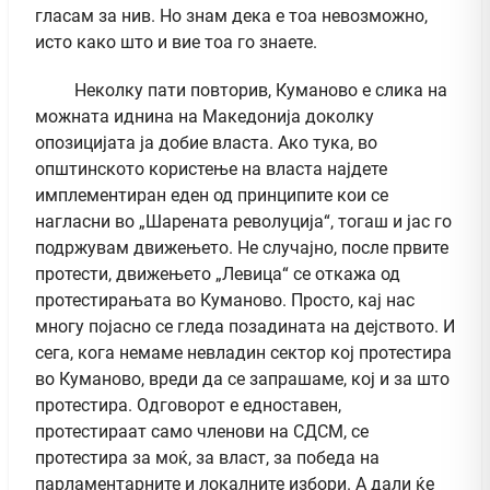
гласам за нив. Но знам дека е тоа невозможно,
исто како што и вие тоа го знаете.
Неколку пати повторив, Куманово е слика на
можната иднина на Македонија доколку
опозицијата ја добие власта. Ако тука, во
општинското користење на власта најдете
имплементиран еден од принципите кои се
нагласни во „Шарената револуција“, тогаш и јас го
подржувам движењето. Не случајно, после првите
протести, движењето „Левица“ се откажа од
протестирањата во Куманово. Просто, кај нас
многу појасно се гледа позадината на дејството. И
сега, кога немаме невладин сектор кој протестира
во Куманово, вреди да се запрашаме, кој и за што
протестира. Одговорот е едноставен,
протестираат само членови на СДСМ, се
протестира за моќ, за власт, за победа на
парламентарните и локалните избори. А дали ќе