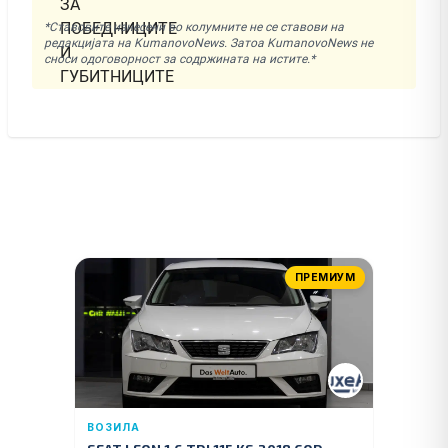
*Ставовите изнесени во колумните не се ставови на
редакцијата на KumanovoNews. Затоа KumanovoNews не
сноси одоговорност за содржината на истите.*
ПРЕМИУМ
ВОЗИЛА