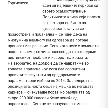
еден од најтешките периоди од
своето осамостојување.
Политичката криза која полека
се претвора во битка за
сувереност, станува се
позаострена и побанална – се чини дека на
многумина најмногу им одговара да потрае
процесот без решение. Сега, кога веќе е поминато
подолго време, се чини полесно да го согледаме
вистинскиот проблем и изворот на кризата.
Најверојатно, најдобро е да се навратиме во
топлата априлска ноќ кога беа соопштени
првичните резултати од предвремените
парламентарни избори во 2014. За лидерот на
опозицијата, ноќта беше најжешка во неговата
кариера – очекуваше пораз, но разликата од
скоро 200 000 гласови беше повеќе од
поразителна. Сега не се соочуваше само со