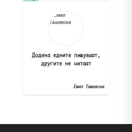
Додека едните пишуваат,
другите не читаат
Емил Ташевски