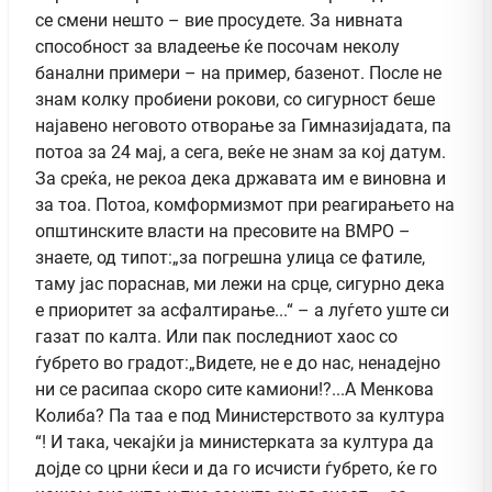
се смени нешто – вие просудете. За нивната
способност за владеење ќе посочам неколу
банални примери – на пример, базенот. После не
знам колку пробиени рокови, со сигурност беше
најавено неговото отворање за Гимназијадата, па
потоа за 24 мај, а сега, веќе не знам за кој датум.
За среќа, не рекоа дека државата им е виновна и
за тоа. Потоа, комформизмот при реагирањето на
општинските власти на пресовите на ВМРО –
знаете, од типот:„за погрешна улица се фатиле,
таму јас пораснав, ми лежи на срце, сигурно дека
е приоритет за асфалтирање...“ – а луѓето уште си
газат по калта. Или пак последниот хаос со
ѓубрето во градот:„Видете, не е до нас, ненадејно
ни се расипаа скоро сите камиони!?...А Менкова
Колиба? Па таа е под Министерството за култура
“! И така, чекајќи ја министерката за култура да
дојде со црни ќеси и да го исчисти ѓубрето, ќе го