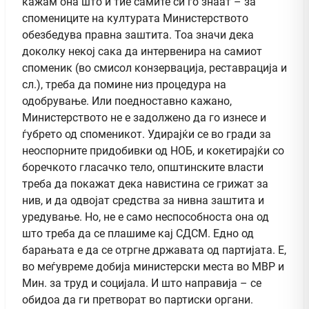
кажам она што и тие самите си го знаат – за
спомениците на културата Министерството
обезбедува правна заштита. Тоа значи дека
доколку некој сака да интервенира на самиот
споменик (во смисол конзервација, реставрација и
сл.), треба да помине низ процедура на
одобрување. Или поедноставно кажано,
Министерството не е задолжено да го изнесе и
ѓубрето од споменикот. Удирајќи се во гради за
неоспорните придобивки од НОБ, и кокетирајќи со
боречкото гласачко тело, општинските власти
треба да покажат дека навистина се грижат за
нив, и да одвојат средства за нивна заштита и
уредување. Но, не е само неспособноста она од
што треба да се плашиме кај СДСМ. Едно од
барањата е да се отргне државата од партијата. Е,
во меѓувреме добија министерски места во МВР и
Мин. за труд и социјала. И што направија – се
обидоа да ги претворат во партиски органи.