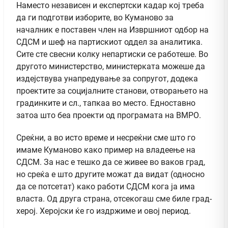
Наместо независен и експертски кадар кој треба
да ги подготви изборите, во Куманово за
началник е поставен член на Извршниот одбор на
СДСМ и шеф на партискиот оддел за аналитика.
Сите сте свесни колку непартиски се работеше. Во
другото министерство, министерката можеше да
издејствува унапредување за сопругот, додека
проектите за социјалните станови, отворањето на
градинките и сл., тапкаа во место. Едноставно
затоа што беа проекти од програмата на ВМРО.
Среќни, а во исто време и несреќни сме што го
имаме Куманово како пример на владеење на
СДСМ. За нас е тешко да се живее во ваков град,
но среќа е што другите можат да видат (односно
да се потсетат) како работи СДСМ кога ја има
власта. Од друга страна, отсекогаш сме биле град-
херој. Херојски ќе го издржиме и овој период.