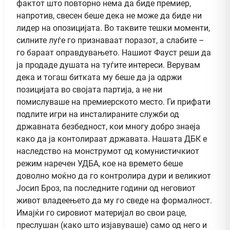
фактот што повторно нема да биде премиер,
напротив, свесен беше дека не може да биде ни
лидер на опозицијата. Во таквите тешки моменти,
силните луѓе го признаваат поразот, а слабите –
го бараат оправдувањето. Нашиот Фауст реши да
ја продаде душата на туѓите интереси. Верувам
дека и тогаш битката му беше да ја одржи
позицијата во својата партија, а не ни
помислуваше на премиерското место. Ги прифати
подлите игри на инсталираните служби од
државната безбедност, кои многу добро знаеја
како да ја контолираат државата. Нашата ДБК е
наследство на монструмот од комунистичкиот
режим наречен УДБА, кое на времето беше
доволно моќно да го контролира дури и великиот
Јосип Броз, па последните години од неговиот
живот владеењето да му го сведе на формалност.
Имајќи го сировиот материјал во свои раце,
преслушан (како што изјавуваше) само од него и