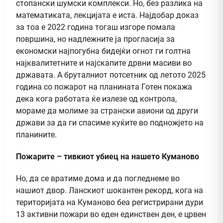
стопански шумски комплекси. Но, без разлика на
математиката, лекцијата е иста. Најдобар доказ
за тоа е 2022 година тогаш изгоре помала
површина, но надлежните ја прогласија за
економски најпогубна бидејќи огнот ги голтна
најквалитетните и најскапите дрвни масиви во
државата. А бруталниот потсетник од летото 2025
година со пожарот на планината Готен покажа
дека кога работата ќе излезе од контрола,
мораме да молиме за странски авиони од други
држави за да ги спасиме куќите во подножјето на
планините.
Пожарите – тивкиот убиец на нашето Куманово
Но, да се вратиме дома и да погледнеме во
нашиот двор. Ланскиот шокантен рекорд, кога на
територијата на Куманово беа регистрирани дури
13 активни пожари во еден единствен ден, е црвен