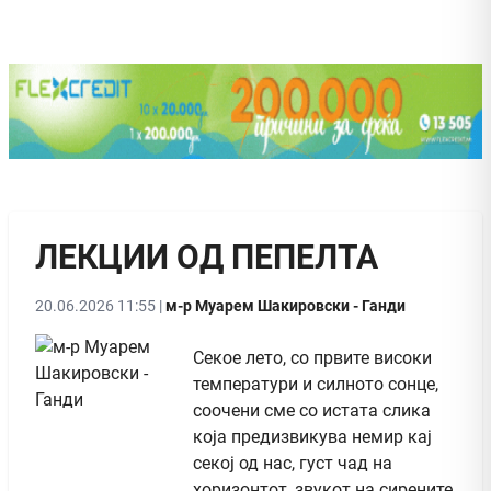
ЛЕКЦИИ ОД ПЕПЕЛТА
20.06.2026 11:55 |
м-р Муарем Шакировски - Ганди
Секое лето, со првите високи
температури и силното сонце,
соочени сме со истата слика
која предизвикува немир кај
секој од нас, густ чад на
хоризонтот, звукот на сирените