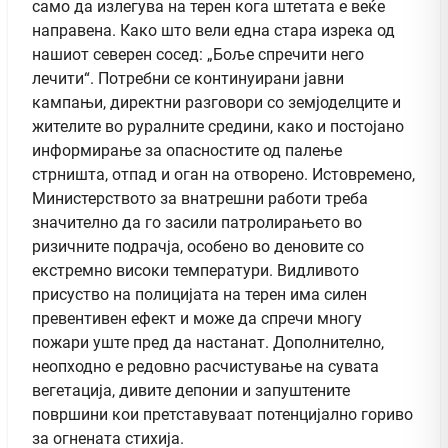
само да излегува на терен кога штетата е веќе
направена. Како што вели една стара изрека од
нашиот северен сосед: „Боље спречити него
лечити“. Потребни се континуирани јавни
кампањи, директни разговори со земјоделците и
жителите во руралните средини, како и постојано
информирање за опасностите од палење
стрништа, отпад и оган на отворено. Истовремено,
Министерството за внатрешни работи треба
значително да го засили патролирањето во
ризичните подрачја, особено во деновите со
екстремно високи температури. Видливото
присуство на полицијата на терен има силен
превентивен ефект и може да спречи многу
пожари уште пред да настанат. Дополнително,
неопходно е редовно расчистување на сувата
вегетација, дивите депонии и запуштените
површини кои претставуваат потенцијално гориво
за огнената стихија.