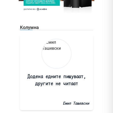
Колумна
Додека едните пишуваат,
другите не читаат
Емил Ташевски