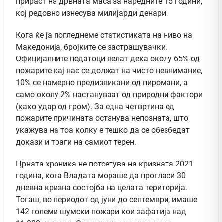
прираст на дрвната маса за наредните 15 години,
кој редовно изнесува милијарди денари.
Кога ќе ја погледнеме статистиката на ниво на
Македонија, бројките се застрашувачки.
Официјалните податоци велат дека околу 65% од
пожарите кај нас се должат на чисто невнимание,
10% се намерно предизвикани од пиромани, а
само околу 2% настануваат од природни фактори
(како удар од гром). За една четвртина од
пожарите причината останува непозната, што
укажува на тоа колку е тешко да се обезбедат
докази и траги на самиот терен.
Црната хроника не потсетува на кризната 2021
година, кога Владата мораше да прогласи 30
дневна кризна состојба на целата територија.
Тогаш, во периодот од јуни до септември, имаше
142 големи шумски пожари кои зафатија над