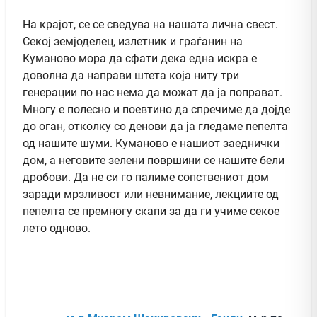
На крајот, се се сведува на нашата лична свест.
Секој земјоделец, излетник и граѓанин на
Куманово мора да сфати дека една искра е
доволна да направи штета која ниту три
генерации по нас нема да можат да ја поправат.
Многу е полесно и поевтино да спречиме да дојде
до оган, отколку со денови да ја гледаме пепелта
од нашите шуми. Куманово е нашиот заеднички
дом, а неговите зелени површини се нашите бели
дробови. Да не си го палиме сопствениот дом
заради мрзливост или невнимание, лекциите од
пепелта се премногу скапи за да ги учиме секое
лето одново.