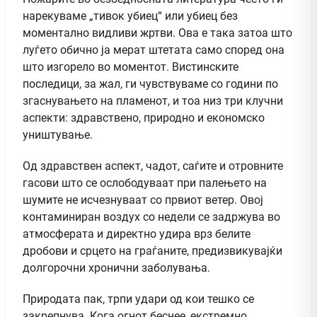
нарекуваме „тивок убиец“ или убиец без
моментално видливи жртви. Ова е така затоа што
луѓето обично ја мерат штетата само според она
што изгорело во моментот. Вистинските
последици, за жал, ги чувствуваме со години по
згаснувањето на пламенот, и тоа низ три клучни
аспекти: здравствено, природно и економско
уништување.
Од здравствен аспект, чадот, саѓите и отровните
гасови што се ослободуваат при палењето на
шумите не исчезнуваат со првиот ветер. Овој
контаминиран воздух со недели се задржува во
атмосферата и директно удира врз белите
дробови и срцето на граѓаните, предизвикувајќи
долгорочни хронични заболувања.
Природата пак, трпи удари од кои тешко се
закрепнува. Кога огнот беснее, екстремно