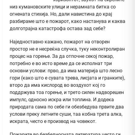
низ кумановските улици и нерамната битка со
огнената стихија. Но, дали навистина до крај
разбираме што е пожарот, како настанува и каква
долготрајна катастрофа остава зад себе?
Наједноставно кажано, пожарот на отворен
простор не е несреќна случка, туку неконтролиран
процес на горење. За да отпочне секој пожар,
потребно е во исто време да се исполнат три
основни услови: прво, да има материја што лесно
гори (како што е сувата трева, лисјата и гранките),
второ да има кислород во воздухот кој го
поддржува тоа горење, и трето силен надворешен
импулс, односно искра или топлина. И додека
природата сама по себе ги обезбедува првите два
услови преку летните суши, таа кобна трета алка,
искрата, често е производ на човекот.
Пожарите во безбедносната литература често ги