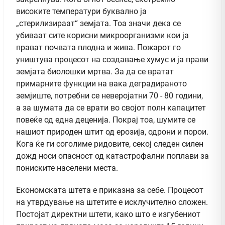
високите температури буквално ја
„стерилизираат“ земјата. Тоа значи дека се
убиваат сите корисни микроорганизми кои ја
прават почвата плодна и жива. Пожарот го
уништува процесот на создавање хумус и ја прави
земјата биолошки мртва. За да се вратат
примарните функции на вака деградираното
земјиште, потребни се неверојатни 70 - 80 години,
а за шумата да се врати во својот полн капацитет
повеќе од една деценија. Покрај тоа, шумите се
нашиот природен штит од ерозија, одрони и порои.
Кога ќе ги соголиме ридовите, секој следен силен
дожд носи опасност од катастрофални поплави за
пониските населени места.
Економската штета е приказна за себе. Процесот
на утврдување на штетите е исклучително сложен.
Постојат директни штети, како што е изгубениот