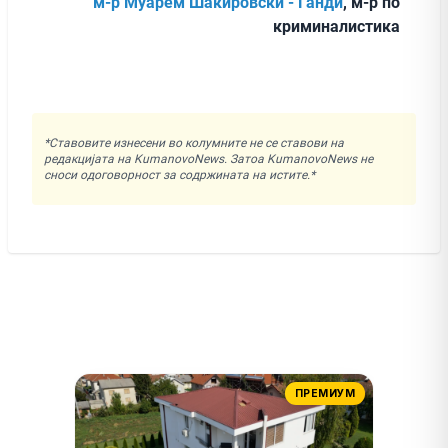
м-р Муарем Шакировски - Ганди
, м-р по
криминалистика
*Ставовите изнесени во колумните не се ставови на
редакцијата на KumanovoNews. Затоа KumanovoNews не
сноси одоговорност за содржината на истите.*
ПРЕМИУМ