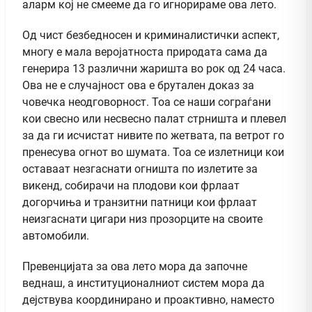
аларм кој не смееме да го игнорираме ова лето.
Од чист безбедносен и криминалистички аспект,
многу е мала веројатноста природата сама да
генерира 13 различни жаришта во рок од 24 часа.
Ова не е случајност ова е брутален доказ за
човечка неодговорност. Тоа се наши сограѓани
кои свесно или несвесно палат стрништа и плевел
за да ги исчистат нивите по жетвата, па ветрот го
пренесува огнот во шумата. Тоа се излетници кои
оставаат незгаснати огништа по излетите за
викенд, собирачи на плодови кои фрлаат
догорчиња и транзитни патници кои фрлаат
неизгаснати цигари низ прозорците на своите
автомобили.
Превенцијата за ова лето мора да започне
веднаш, а институционалниот систем мора да
дејствува координирано и проактивно, наместо