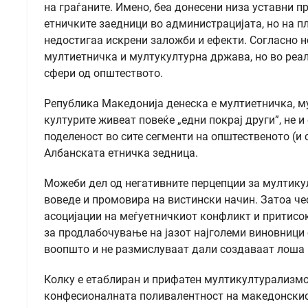
на граѓаните. Имено, беа донесени низа уставни п
етничките заедници во администрацијата, но на п
недостигаа искрени заложби и ефекти. Согласно 
мултиетничка и мултукултурна држава, но во реал
сфери од општеството.
Република Македонија денеска е мултиетничка, м
културите живеат повеќе „едни покрај други”, не и
поделеност во сите сегменти на општественото (и
Албанската етничка зедница.
Можеби дел од негативните перцепции за мултику
воведе и промовира на вистински начин. Затоа ч
асоцијации на меѓуетничкиот конфликт и притисок
за продлабочување на јазот најголеми виновници 
воопшто и не размислуваат дали создаваат лоша
Колку е етаблиран и прифатен мултикултурализмо
конфесионалната поливалентност на македонскиот