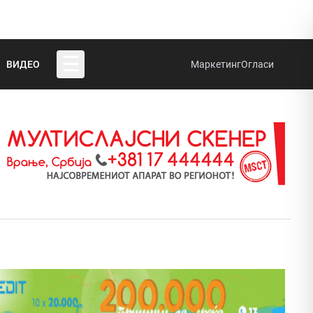
☰
ВИДЕО
Маркетинг
Огласи