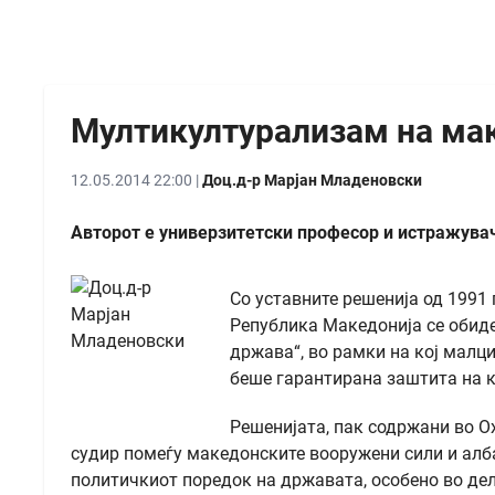
Мултикултурализам на ма
12.05.2014 22:00 |
Доц.д-р Марјан Младеновски
Авторот е универзитетски професор и истражува
Со уставните решенија од 1991 
Република Македонија се обиде
држава“, во рамки на кој малц
беше гарантирана заштита на к
Решенијата, пак содржани во О
судир помеѓу македонските вооружени сили и алб
политичкиот поредок на државата, особено во дел