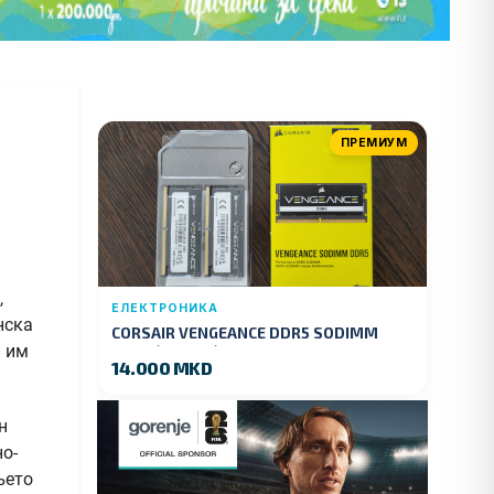
ПРЕМИУМ
,
ЕЛЕКТРОНИКА
нска
CORSAIR VENGEANCE DDR5 SODIMM
и им
32GB (2x16GB) DDR5 4800MT/s
14.000 MKD
н
о-
њето