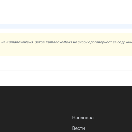
ата на KumanovoNews. Затоа KumanovoNews не сноси одоговорност за содржи
Насловна
Вести