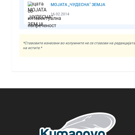
МОЈАТА „ЧУДЕСНА“ ЗЕМЈА
16.02.2014
*Ставовите изнесени во колумните не се ставови на редакциј
на истите.*