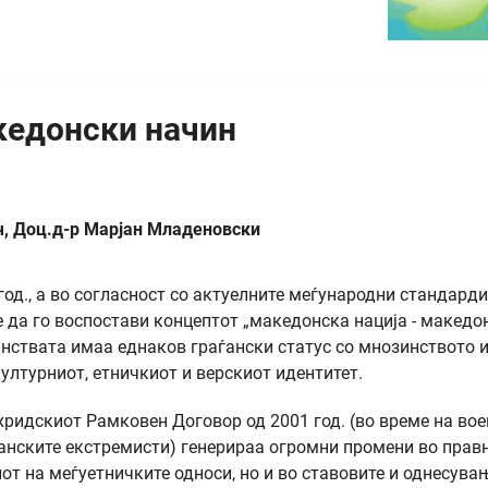
кедонски начин
ч, Доц.д-р Марјан Младеновски
год., а во согласност со актуелните меѓународни стандарди
 да го воспостави концептот „македонска нација - македо
инствата имаа еднаков граѓански статус со мнозинството 
ултурниот, етничкиот и верскиот идентитет.
хридскиот Рамковен Договор од 2001 год. (во време на вое
анските екстремисти) генерираа огромни промени во правн
от на меѓуетничките односи, но и во ставовите и однесува