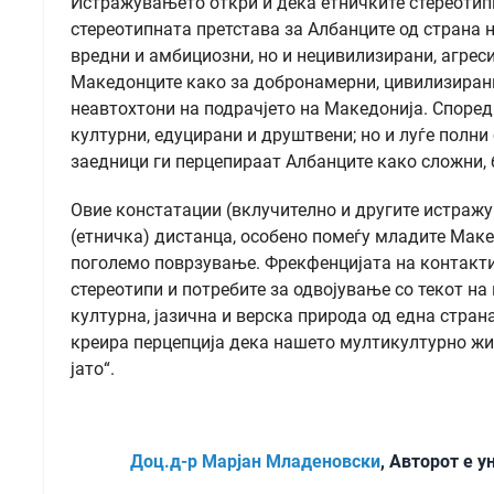
Истражувањето откри и дека етничките стереотипи
стереотипната претстава за Албанците од страна 
вредни и амбициозни, но и нецивилизирани, агре
Македонците како за добронамерни, цивилизирани и
неавтохтони на подрачјето на Македонија. Споре
културни, едуцирани и друштвени; но и луѓе полн
заедници ги перцепираат Албанците како сложни, б
Овие констатации (вклучително и другите истражу
(етничка) дистанца, особено помеѓу младите Маке
поголемо поврзување. Фрекфенцијата на контакти 
стереотипи и потребите за одвојување со текот на
културна, јазична и верска природа од една стран
креира перцепција дека нашето мултикултурно живе
јато“.
Доц.д-р Марјан Младеновски
, Авторот е 