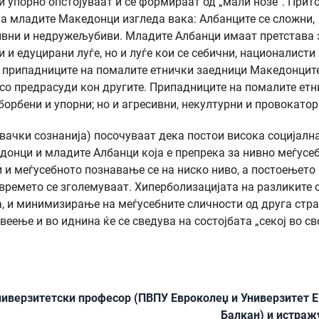
 упорно опстојуваат и се формираат од „мали нозе“. Прито
на младите Македонци изгледа вака: Албанците се сложни,
сивни и недружељубиви. Младите Албанци имаат претстава 
 едуцирани луѓе, но и луѓе кои се себични, националисти 
д припадниците на помалите етнички заедници Македонците
и со предрасуди кон другите. Припадниците на помалите ет
орбени и упорни; но и агресивни, некултурни и провокатор
вачки сознанија) посочуваат дека постои висока социјалн
донци и младите Албанци која е препрека за нивно меѓусе
и меѓусебното познавање се на ниско ниво, а постоењето
 времето се зголемуваат. Хиперболизацијата на разликите 
а, и минимизирање на меѓусебните сличности од друга стра
ење и во иднина ќе се сведува на состојбата „секој во св
универзитетски професор (ПВПУ Евроколеџ и Универзитет Е
Балкан) и истраж