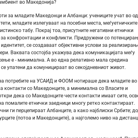
амбиент во Македонија?
боти за младите Македонци и Албанци: учениците учат во о
тети, младите излегуваат на посебни места, меѓуетничките
вистинско табу. Покрај тоа, присутните негативни етнички
в за конфронтации и конфликти. Придружени со потенцира
 идентитет, се создаваат објективни услови за реализирањ
ери. Ваквата состојба укажува дека комуникацијата меѓу
жење е - минимална. А во една релативно мала средина
ш се упатени да комуницираат во секојдневниот живот.
за потребите на УСАИД и ФООМ нотираше дека младите во
а контакти со Македонците, а минимална со Власите и
ткри дека со Македонците чести контакти имаат сите, осв
на помалите етнички заедници многу ретко контактираат.
чни ги перцепираат Албанците, а како најблиски Србите; д
урците (потоа и Македонците), а најголемо ниво на дистан