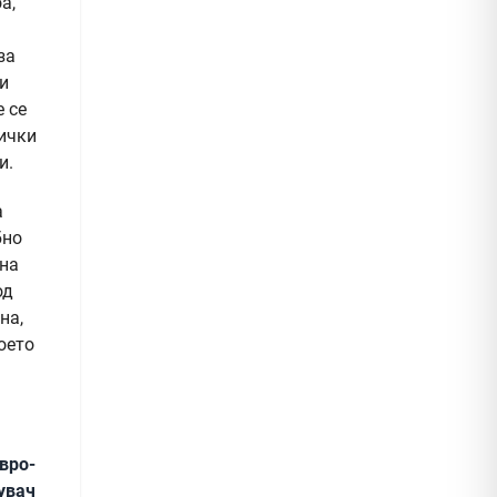
а,
за
и
 се
нички
и.
а
бно
 на
од
на,
оето
вро-
увач