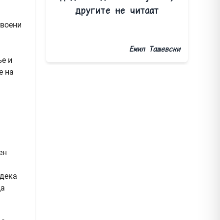
другите не читаат
двоени
Емил Ташевски
ње и
е на
ен
одека
ца