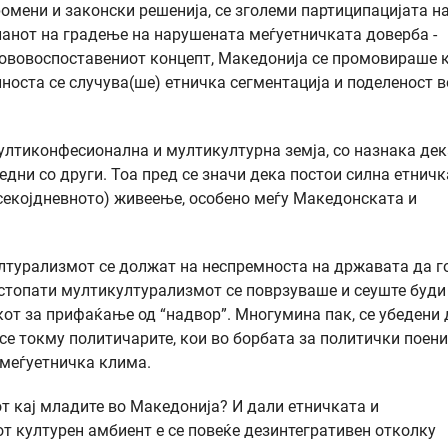
ромени и законски решенија, се зголеми партиципацијата н
ланот на градење на нарушената меѓуетничката доверба -
нововоспоставениот концепт, Македонија се промовираше 
носта се случува(ше) етничка сегментација и поделеност в
ултиконфесионална и мултикултурна земја, со назнака дек
 едни со други. Тоа пред се значи дека постои силна етничк
 секојдневното) живеење, особено меѓу Македонската и
лтурализмот се должат на неспремноста на државата да г
естопати мултикултурализмот се поврзуваше и сеуште буди
от за прифаќање од “надвор”. Многумина пак, се убедени 
се токму политичарите, кои во борбата за политички поени
 меѓуетничка клима.
т кај младите во Македонија? И дали етничката и
 културен амбиент е се повеќе дезинтегративен отколку