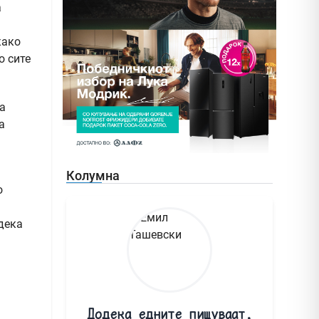
а
како
о сите
а
а
Колумна
о
дека
Додека едните пишуваат,