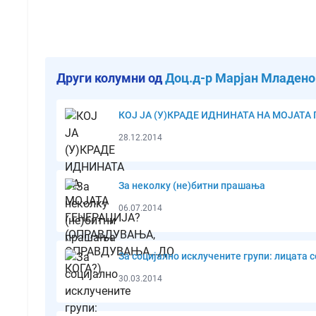
Други колумни од
Доц.д-р Марјан Младено
КОЈ ЈА (У)КРАДЕ ИДНИНАТА НА МОЈАТА
28.12.2014
За неколку (не)битни прашања
06.07.2014
За социјално исклучените групи: лицата 
30.03.2014