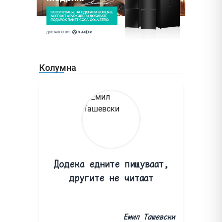
Колумна
Додека едните пишуваат,
другите не читаат
Емил Ташевски