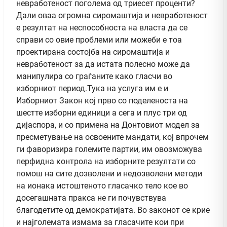
невработеност поголема од триесет проценти?
Дали оваа огромна сиромаштија и невработеност
е резултат на неспособноста на власта да се
справи со овие проблеми или можеби е тоа
проектирана состојба на сиромаштија и
невработеност за да истата полесно може да
манипулира со граѓаните како гласчи во
изборниот период.Тука на услуга им е и
Изборниот Закон кој прво со поделеноста на
шестте изборни единици а сега и плус три од
дијаспора, и со примена на Донтовиот модел за
пресметување на освоените мандати, кој впрочем
ги фаворизира големите партии, им овозможува
перфидна контрола на изборните резултати со
помош на сите дозволени и недозволени методи
на ионака истоштеното гласачко тело кое во
досегашната пракса не ги почувствува
благодетите од демократијата. Во законот се крие
и најголемата измама за гласачите кои при