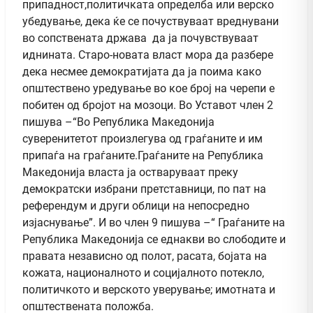
припадност,политичката определба или верско
убедување, дека ќе се почуствуваат вреднувани
во сопствената држава да ја почувствуваат
иднината. Старо-новата власт мора да разбере
дека несмее демократијата да ја поима како
општествено уредување во кое број на черепи е
побитен од бројот на мозоци. Во Уставот член 2
пишува –“Во Република Македонија
суверенитетот произлегува од граѓаните и им
припаѓа на граѓаните.Граѓаните на Република
Македонија власта ја остваруваат преку
демократски избрани претставници, по пат на
референдум и други облици на непосредно
изјаснување”. И во член 9 пишува –“ Граѓаните на
Република Македонија се еднакви во слободите и
правата независно од полот, расата, бојата на
кожата, националното и социјалното потекло,
политичкото и верското уверување; имотната и
општествената положба.