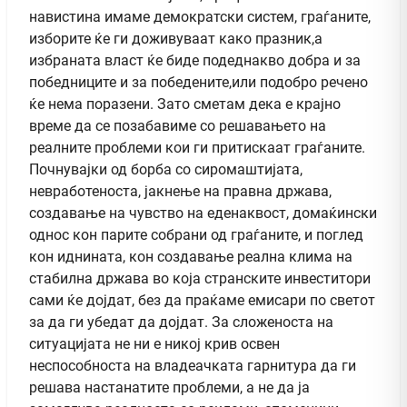
навистина имаме демократски систем, граѓаните,
изборите ќе ги доживуваат како празник,а
избраната власт ќе биде подеднакво добра и за
победниците и за победените,или подобро речено
ќе нема поразени. Зато сметам дека е крајно
време да се позабавиме со решавањето на
реалните проблеми кои ги притискаат граѓаните.
Почнувајки од борба со сиромаштијата,
невработеноста, јакнење на правна држава,
создавање на чувство на еденаквост, домаќински
однос кон парите собрани од граѓаните, и поглед
кон иднината, кон создавање реална клима на
стабилна држава во која странските инвеститори
сами ќе дојдат, без да праќаме емисари по светот
за да ги убедат да дојдат. За сложеноста на
ситуацијата не ни е никој крив освен
неспособноста на владеачката гарнитура да ги
решава настанатите проблеми, а не да ја