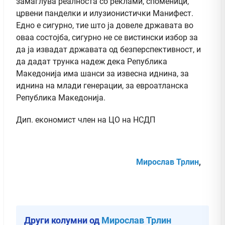
замаглува реалноста со реклами, споменици,
црвени панделки и илузионистички Манифест.
Едно е сигурно, тие што ја довеле државата во
оваа состојба, сигурно не се вистински избор за
да ја извадат државата од безперспективност, и
да дадат трунка надеж дека Република
Македонија има шанси за извесна иднина, за
иднина на млади генерации, за евроатланска
Република Македонија.
Дип. економист член на ЦО на НСДП
Мирослав Трлин
,
Други колумни од
Мирослав Трлин