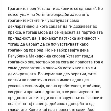
Граѓаните пред Уставот и законите се еднакви”. Ве
потсетувам на Уствните одредби затоа што
граѓаните истите ги чувствуваат само
декларативно, а кога сакаат да ги доживеат во
пракса, е тогаш мора да се изјаснат за партиската
припадност, да ја докажат партиска активност и
тогаш да бараат да се почувствуваат како
граѓани од прв ред. Но не заборавајте дека
Република Македонија според Уставот гради
граѓанско општество,кое за сега во праксата тоа е
само декларативна заложба исто како што е и
демократијата. Во нормални демократии, сите
партии на политичка сцена имаат една цел –
успешна економија, полна вработеност, стабилна,
сигурна и правична држава, а се разликуваат по
предложените методи за остварување на главните
цели, и на тој начин ја добиваат довербата од
гласачите. Како е кај нас, проценете сами. Ако