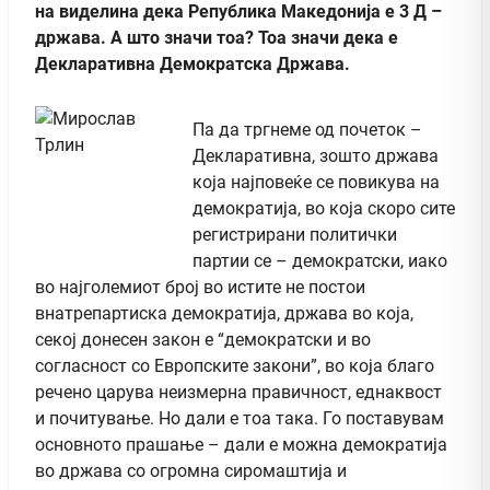
на виделина дека Република Македонија е 3 Д –
држава. А што значи тоа? Тоа значи дека е
Декларативна Демократска Држава.
Па да тргнеме од почеток –
Декларативна, зошто држава
која најповеќе се повикува на
демократија, во која скоро сите
регистрирани политички
партии се – демократски, иако
во најголемиот број во истите не постои
внатрепартиска демократија, држава во која,
секој донесен закон е “демократски и во
согласност со Европските закони”, во која благо
речено царува неизмерна правичност, еднаквост
и почитување. Но дали е тоа така. Го поставувам
основното прашање – дали е можна демократија
во држава со огромна сиромаштија и