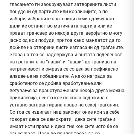
гласањето ги заокружуваат затворените листи
понудени од партиите или коалицијите, а по
избори, избраните пратеници сами одлучуваат
дали ќе останат во матичната партија или ќе
прават трансвер во некоја друга, веројатно многу
јасно од кои побуди, притоа како мандатот да го
добиле на отворени листи изгласани од граѓаните.
Згора на тоа се надовржува и оштата поделеност
на граѓаните на “наши“ и “ваши“ до граница на
нетрпеливост и омраза се со цел за поефикасно
владеење на победниците. А како награда за
сработеното се добива вработување,или
ветување за вработување или некоја друга можна
привилегија, нешто кое по своја содржина е
уставно загарантирана право на секој граѓанин.
Со тоа се издигаат над законот оние кои за себе
говорат дека се демократи, дека сите граѓани
имаат исти права и дека тие кон сите исто ќе се
однесуваат. Дали во прилог треба да се