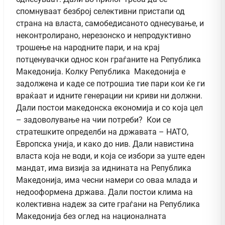
спомнуваат безброј селективни пристапи од
страна на власта, самобедисаното однесување, и
неконтролирано, нерезонско и непродуктивно
трошење на народните пари, и на крај
потценувачки однос кон граѓаните на Република
Македонија. Колку Република Македонија е
задолжена и каде се потрошиа тие пари кои ќе ги
враќаат и идните генерации ни криви ни должни.
Дали постои македонска економија и со која цел
– задоволување на чии потреби? Кои се
стратешките определби на државата – НАТО,
Европска унија, и како до нив. Дали навистина
власта која не води, и која се избори за уште еден
мандат, има визија за иднината на Република
Македонија, има чесни намери со оваа млада и
недооформена држава. Дали постои клима на
колективна надеж за сите граѓани на Република
Македонија без оглед на националната