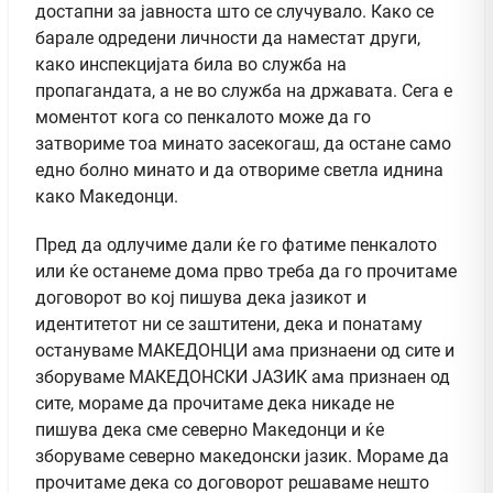
достапни за јавноста што се случувало. Како се
барале одредени личности да наместат други,
како инспекцијата била во служба на
пропагандата, а не во служба на државата. Сега е
моментот кога со пенкалото може да го
затвориме тоа минато засекогаш, да остане само
едно болно минато и да отвориме светла иднина
како Македонци.
Пред да одлучиме дали ќе го фатиме пенкалото
или ќе останеме дома прво треба да го прочитаме
договорот во кој пишува дека јазикот и
идентитетот ни се заштитени, дека и понатаму
остануваме МАКЕДОНЦИ ама признаени од сите и
зборуваме МАКЕДОНСКИ ЈАЗИК ама признаен од
сите, мораме да прочитаме дека никаде не
пишува дека сме северно Македонци и ќе
зборуваме северно македонски јазик. Мораме да
прочитаме дека со договорот решаваме нешто