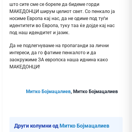
што сите сме се бореле да бидеме горди
МАКЕДОНЦИ ширум целиот свет. Со пенкало ја
носиме Европа кај нас, да не одиме под туѓи
идентитети во Европа, туку таа ќе дојде кај нас
под наш идендитет и јазик.
Да не подлегнуваме на пропаганди за лични
интереси, да го фатиме пенкалото и да
заокружиме ЗА европска наша иднина како
МАКЕДОНЦИ!
Митко Бојмацалиев
, Митко Бојмацалиев
Други колумни од
Митко Бојмацалиев