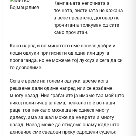
Кампањата непочната а
почната, вистината не кажана
а веќе превртена, договор не
прочитан а толкуван од сите
како прочитан.
Како народ и во минатото сме носеле добри и
лоши одлуки притиснати од една или друга
пропаганда, но не можеме тој луксуз и сега да си
го дозволиме.
Сега е време на големи одлуки, време кога
решавме дали одиме напред или се враќаме
многу назад. Ние граѓаните ја имаме таа моќ што
никој политичар ја нема, пенкалото е во наши
раце, тоа пенкало може да не однесе многу
далеку, ама за жал може да не врати и многу
назад. Назад може да отидеме онаму каде што
деновиве сме сведоци преку одредени судења