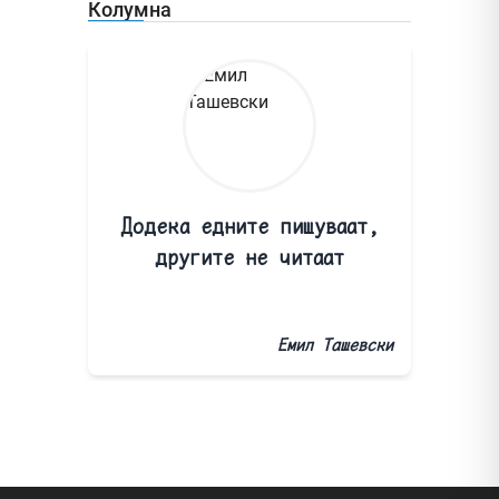
Колумна
Додека едните пишуваат,
другите не читаат
Емил Ташевски