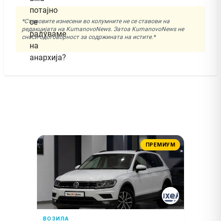
*Ставовите изнесени во колумните не се ставови на
редакцијата на KumanovoNews. Затоа KumanovoNews не
сноси одоговорност за содржината на истите.*
ПРЕМИУМ
ВОЗИЛА