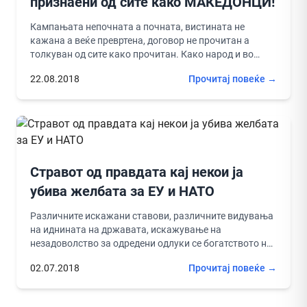
признаени од сите како МАКЕДОНЦИ!
Кампањата непочната а почната, вистината не
кажана а веќе превртена, договор не прочитан а
толкуван од сите како прочитан. Како народ и во
минатото сме...
22.08.2018
Прочитај повеќе →
Стравот од правдата кај некои ја
убива желбата за ЕУ и НАТО
Различните искажани ставови, различните видувања
на иднината на државата, искажување на
незадоволство за одредени одлуки се богатството на
секое демократско општество. Само преку различни
02.07.2018
Прочитај повеќе →
ставови...