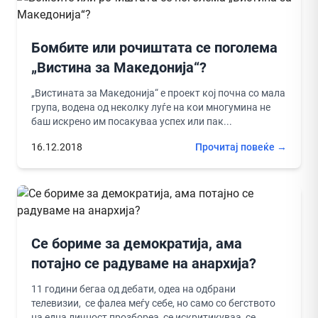
Бомбите или рочиштата се поголема
„Вистина за Македонија“?
„Вистината за Македонија“ е проект кој почна со мала
група, водена од неколку луѓе на кои многумина не
баш искрено им посакуваа успех или пак...
16.12.2018
Прочитај повеќе →
Се бориме за демократија, ама
потајно се радуваме на анархија?
11 години бегаа од дебати, одеа на одбрани
телевизии, се фалеа меѓу себе, но само со бегството
на една личност прозбореа, се искритикуваа, се