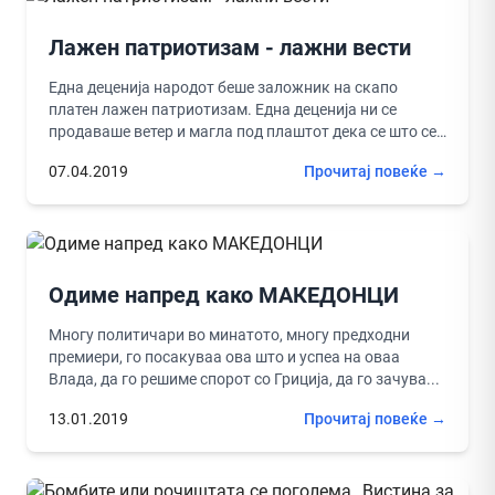
Лажен патриотизам - лажни вести
Една деценија народот беше заложник на скапо
платен лажен патриотизам. Една деценија ни се
продаваше ветер и магла под плаштот дека се што се
прави...
07.04.2019
Прочитај повеќе →
Одиме напред како МАКЕДОНЦИ
Многу политичари во минатото, многу предходни
премиери, го посакуваа ова што и успеа на оваа
Влада, да го решиме спорот со Гриција, да го зачува...
13.01.2019
Прочитај повеќе →