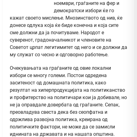
ноември, граѓаните на фер и
демократски избори ќе го
кажат своето мислење. Мнозинството од нив, ќе
донесе одлука која ќе биде конечна и која сите
сме должни да ја почитуваме. Народот е
суверенот, градоначалникот и членовите на
Советот црпат легитимитет од него и се должни да
му служат со чесно и одговорно работење.
Очекувањата на граѓаните од овие локални
избори се многу големи. Постои одредена
заситеност од домашната политика, како
резултат на хиперпродукцијата на политиканство
и профитерство на политичари кои ја добивале, но
не ја оправдале довербата од граѓаните. Сепак,
преовладува свеста дека без сеопфатна и
одржлива развојна политика, креирана од
политичките фактори, не може да се замисли
иднината на државата и на нашата општина.