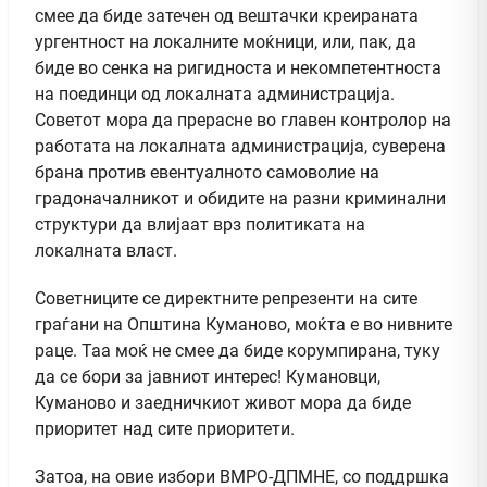
смее да биде затечен од вештачки креираната
ургентност на локалните моќници, или, пак, да
биде во сенка на ригидноста и некомпетентноста
на поединци од локалната администрација.
Советот мора да прерасне во главен контролор на
работата на локалната администрација, суверена
брана против евентуалното самоволие на
градоначалникот и обидите на разни криминални
структури да влијаат врз политиката на
локалната власт.
Советниците се директните репрезенти на сите
граѓани на Општина Куманово, моќта е во нивните
раце. Таа моќ не смее да биде корумпирана, туку
да се бори за јавниот интерес! Кумановци,
Куманово и заедничкиот живот мора да биде
приоритет над сите приоритети.
Затоа, на овие избори ВМРО-ДПМНЕ, со поддршка