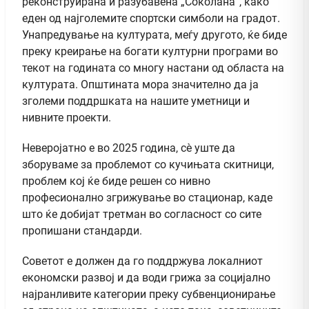
реконструирана и разубавена „Соколана“, како
еден од најголемите спортски симболи на градот.
Унапредување на културата, меѓу другото, ќе биде
преку креирање на богати културни програми во
текот на годината со многу настани од областа на
културата. Општината мора значително да ја
зголеми поддршката на нашите уметници и
нивните проекти.
Неверојатно e во 2025 година, сè уште да
зборуваме за проблемот со кучињата скитници,
проблем кој ќе биде решен со нивно
професионално згрижување во стационар, каде
што ќе добијат третман во согласност со сите
пропишани стандарди.
Советот е должен да го поддржува локалниот
економски развој и да води грижа за социјално
најранливите категории преку субвенционирање