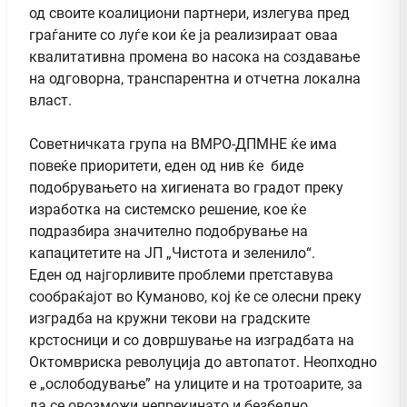
од своите коалициони партнери, излегува пред
граѓаните со луѓе кои ќе ја реализираат оваа
квалитативна промена во насока на создавање
на одговорна, транспарентна и отчетна локална
власт.
Советничката група на ВМРО-ДПМНЕ ќе има
повеќе приоритети, еден од нив ќе биде
подобрувањето на хигиената во градот преку
изработка на системско решение, кое ќе
подразбира значително подобрување на
капацитетите на ЈП „Чистота и зеленило“.
Еден од најгорливите проблеми претставува
сообраќајот во Куманово, кој ќе се олесни преку
изградба на кружни текови на градските
крстосници и со довршување на изградбата на
Октомвриска револуција до автопатот. Неопходно
е „ослободување” на улиците и на тротоарите, за
да се овозможи непрекинато и безбедно