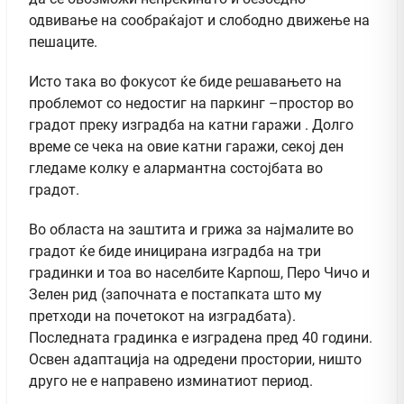
одвивање на сообраќајот и слободно движење на
пешаците.
Исто така во фокусот ќе биде решавањето на
проблемот со недостиг на паркинг –простор во
градот преку изградба на катни гаражи . Долго
време се чека на овие катни гаражи, секој ден
гледаме колку е алармантна состојбата во
градот.
Во областа на заштита и грижа за најмалите во
градот ќе биде иницирана изградба на три
градинки и тоа во населбите Карпош, Перо Чичо и
Зелен рид (започната е постапката што му
претходи на почетокот на изградбата).
Последната градинка е изградена пред 40 години.
Освен адаптација на одредени простории, ништо
друго не е направено изминатиот период.