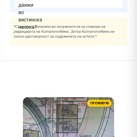
*Ставовите изнесени во колумните не се ставови на
редакцијата на KumanovoNews. Затоа KumanovoNews не
сноси одоговорност за содржината на истите.*
ПРЕМИУМ