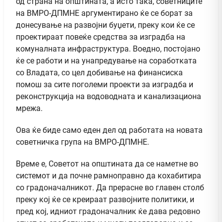
од страна на општината, а исто така, советниците
на ВМРО-ДПМНЕ аргументирано ќе се борат за
донесување на развојни буџети, преку кои ќе се
проектираат повеќе средства за изградба на
комуналната инфраструктура. Воедно, постојано
ќе се работи и на унапредување на соработката
со Владата, со цел добивање на финансиска
помош за сите поголеми проекти за изградба и
реконструкција на водоводната и канализациона
мрежа.
Ова ќе биде само еден дел од работата на новата
советничка група на ВМРО-ДПМНЕ.
Време е, Советот на општината да се наметне во
системот и да почне рамноправно да кохабитира
со градоначалникот. Да прерасне во главен столб
преку кој ќе се креираат развојните политики, и
пред кој, идниот градоначалник ќе дава редовно