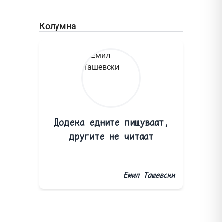
Колумна
Додека едните пишуваат,
другите не читаат
Емил Ташевски