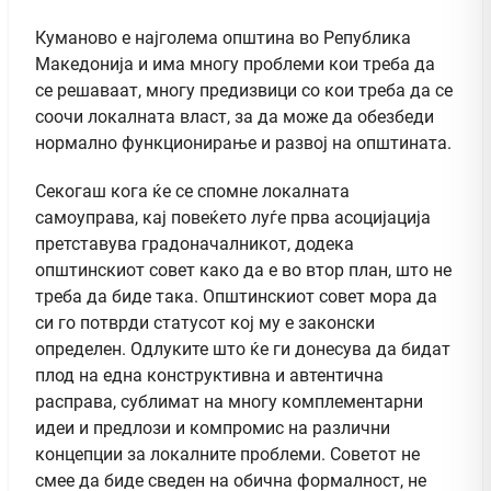
Куманово е најголема општина во Република
Македонија и има многу проблеми кои треба да
се решаваат, многу предизвици со кои треба да се
соочи локалната власт, за да може да обезбеди
нормално функционирање и развој на општината.
Секогаш кога ќе се спомне локалната
самоуправа, кај повеќето луѓе прва асоцијација
претставува градоначалникот, додека
општинскиот совет како да е во втор план, што не
треба да биде така. Општинскиот совет мора да
си го потврди статусот кој му е законски
определен. Одлуките што ќе ги донесува да бидат
плод на една конструктивна и автентична
расправа, сублимат на многу комплементарни
идеи и предлози и компромис на различни
концепции за локалните проблеми. Советот не
смее да биде сведен на обична формалност, не