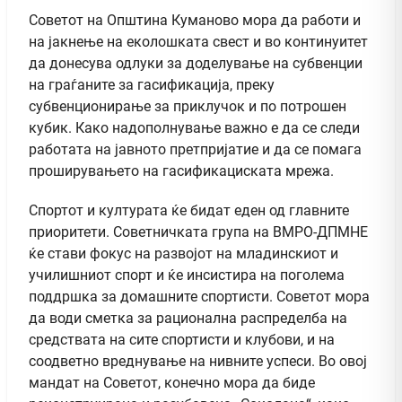
Советот на Општина Куманово мора да работи и
на јакнење на еколошката свест и во континуитет
да донесува одлуки за доделување на субвенции
на граѓаните за гасификација, преку
субвенционирање за приклучок и по потрошен
кубик. Како надополнување важно е да се следи
работата на јавното претпријатие и да се помага
проширувањето на гасификациската мрежа.
Спортот и културата ќе бидат еден од главните
приоритети. Советничката група на ВМРО-ДПМНЕ
ќе стави фокус на развојот на младинскиот и
училишниот спорт и ќе инсистира на поголема
поддршка за домашните спортисти. Советот мора
да води сметка за рационална распределба на
средствата на сите спортисти и клубови, и на
соодветно вреднување на нивните успеси. Во овој
мандат на Советот, конечно мора да биде