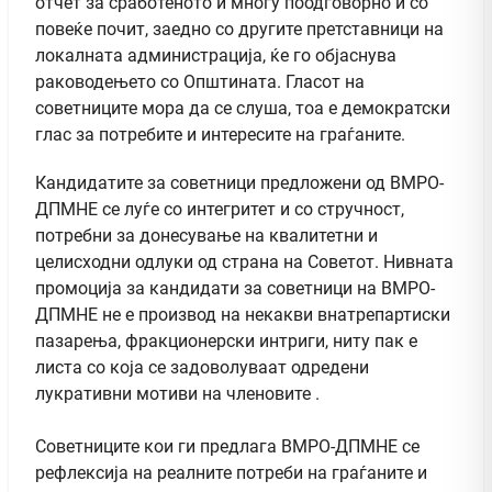
отчет за сработеното и многу поодговорно и со
повеќе почит, заедно со другите претставници на
локалната администрација, ќе го објаснува
раководењето со Општината. Гласот на
советниците мора да се слуша, тоа е демократски
глас за потребите и интересите на граѓаните.
Кандидатите за советници предложени од ВМРО-
ДПМНЕ се луѓе со интегритет и со стручност,
потребни за донесување на квалитетни и
целисходни одлуки од страна на Советот. Нивната
промоција за кандидати за советници на ВМРО-
ДПМНЕ не е производ на некакви внатрепартиски
пазарења, фракционерски интриги, ниту пак е
листа со која се задоволуваат одредени
лукративни мотиви на членовите .
Советниците кои ги предлага ВМРО-ДПМНЕ се
рефлексија на реалните потреби на граѓаните и