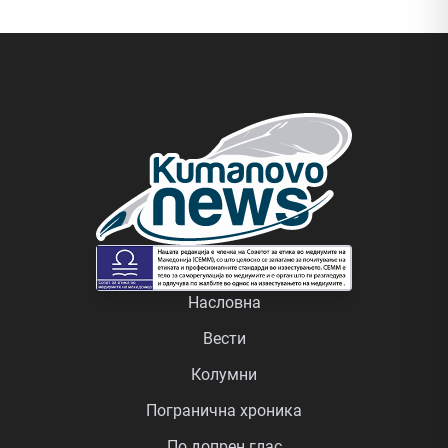
Насловна
Вести
Колумни
Погранична хроника
По допрен глас