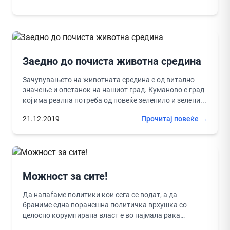
Заедно до почиста животна средина
Зачувувањето на животната средина е од витално
значење и опстанок на нашиот град. Куманово е град
кој има реална потреба од повеќе зеленило и зелени...
21.12.2019
Прочитај повеќе →
Можност за сите!
Да напаѓаме политики кои сега се водат, а да
браниме една поранешна политичка врхушка со
целосно корумпирана власт e во најмала рака
некоректно.Политичка врхушка која...