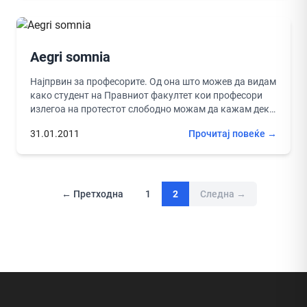
Aegri somnia
Најпрвин за професорите. Од она што можев да видам
како студент на Правниот факултет кои професори
излегоа на протестот слободно можам да кажам дека
најголемиот...
31.01.2011
Прочитај повеќе →
← Претходна
1
2
Следна →