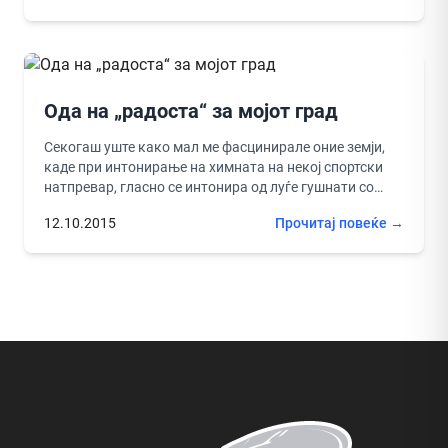
Ода на „радоста“ за мојот град
Секогаш уште како мал ме фасцинирале оние земји,
каде при интонирање на химната на некој спортски
натпревар, гласно се интонира од луѓе гушнати со
различна...
12.10.2015
Прочитај повеќе →