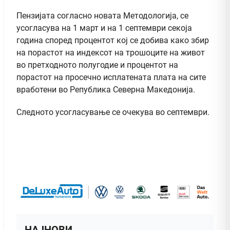
Пензијата согласно новата Методологија, се
усогласува на 1 март и на 1 септември секоја
година според процентот кој се добива како збир
на порастот на индексот на трошоците на живот
во претходното полугодие и процентот на
порастот на просечно исплатената плата на сите
вработени во Република Северна Македонија.
Следното усогласување се очекува во септември.
НАЈНОВИ