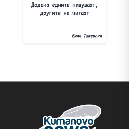
Додека едните пишуваат,
другите не читаат
Емил Ташевски