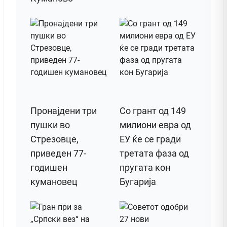
Пронајдени три
Со грант од 149
пушки во
милиони евра од
Стрезовце,
ЕУ ќе се гради
приведен 77-
третата фаза од
годишен
пругата кон
кумановец
Бугарија