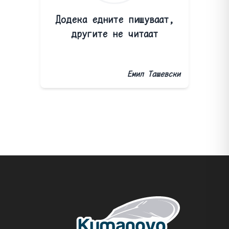
Додека едните пишуваат,
другите не читаат
Емил Ташевски