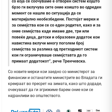
со која се соочуваме е отворен систем којшто
брзо ги вклучува сите оние коишто во одреден
момент се нашле во ситуација да се
материјално необезбедени. Постојат мерки и
за семејства кои се со еден родител, како и за
оние семејства каде имаме две, три или
повеќе деца, детски и образовен додаток кои
навистина вклучи многу поголем број
семејства за разлика од претходниот систем
кои ги ограничуваше семејставта да го
примаат додатокот“, рече Тренчевска.
Со новите мерки кои заедно со министерот за
финансии и останатите министрите во Владата ги
креираат во пресрет на зимата, како што додаде,
очекуваат да ги згрижиме барем оние кои се
најранливи во општеството.