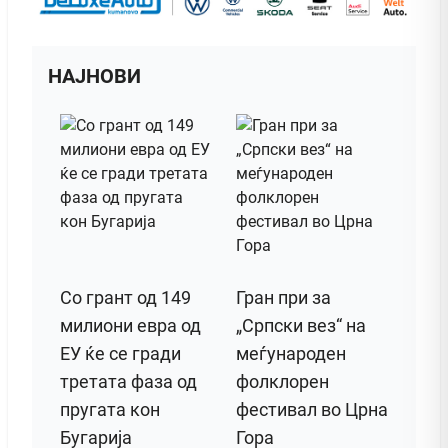
НАЈНОВИ
Со грант од 149
Гран при за
милиони евра од
„Српски вез“ на
ЕУ ќе се гради
меѓународен
третата фаза од
фолклорен
пругата кон
фестивал во Црна
Бугарија
Гора