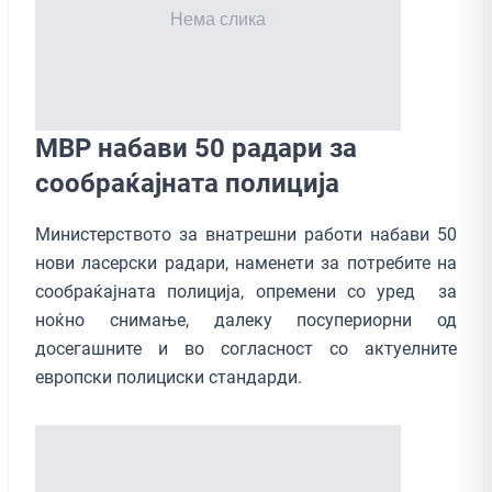
МВР набави 50 радари за
сообраќајната полиција
Министерството за внатрешни работи набави 50
нови ласерски радари, наменети за потребите на
сообраќајната полиција, опремени со уред за
ноќно снимање, далеку посупериорни од
досегашните и во согласност со актуелните
европски полициски стандарди.