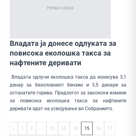
Владата ја донесе одлуката за
повисока еколошка такса за
нафтените деривати
Владата одлучи еколошка такса да изнесува 3,1
денар за безоловниот бензин и 3,5 денари за
останатите горива. Предлогот за законски измени
за повисока еколошка такса за нафтените
деривати одат на усвојување во Собранието.
‹
1
2
...
12
13
14
15
16
17