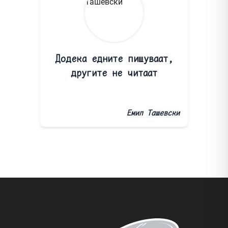
Додека едните пишуваат,
другите не читаат
Емил Ташевски