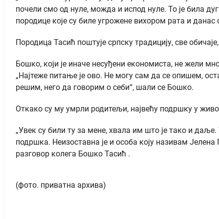
почели смо од нуле, можда и испод нуле. То је била д
породице које су биле угрожене вихором рата и данас о
Породица Тасић поштује српску традицију, све обичаје
Бошко, који је иначе несуђени економиста, не жели мн
„Најтеже питање је ово. Не могу сам да се опишем, ос
решим, него да говорим о себи“, шали се Бошко.
Откако су му умрли родитељи, највећу подршку у живо
„Увек су били ту за мене, хвала им што је тако и даљ
подршка. Неизоставна је и особа коју називам Јелена 
разговор колега Бошко Тасић .
(фото. приватна архива)