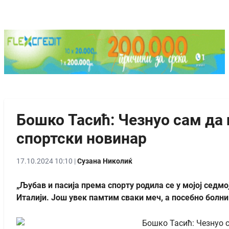
Бошко Тасић: Чезнуо сам да 
спортски новинар
17.10.2024 10:10 |
Сузана Николиќ
„Љубав и пасија према спорту родила се у мојој седм
Италији. Још увек памтим сваки меч, а посебно болни