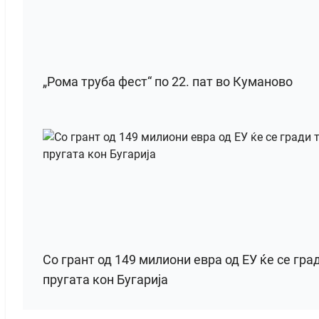
„Рома труба фест“ по 22. пат во Куманово
Со грант од 149 милиони евра од ЕУ ќе се гра
пругата кон Бугарија