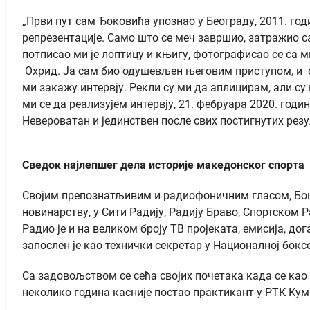
„Први пут сам Ђоковића упознао у Београду, 2011. год
репрезентације. Само што се меч завршио, затражио са
потписао ми је лоптицу и књигу, фотографисао се са м
Охрид. Ја сам био одушевљен његовим приступом, и о
ми закажу интервју. Рекли су ми да аплицирам, али су
ми се да реализујем интервју, 21. фебруара 2020. годи
Невероватан и јединствен после свих постигнутих рез
Сведок најлепшег дела историје македонског спорта
Својим препознатљивим и радиофоничним гласом, Бошко
новинарству, у Сити Радију, Радију Браво, Спортском 
Радио је и на великом броју ТВ пројеката, емисија, д
запослен је као технички секретар у Националној бокс
Са задовољством се сећа својих почетака када се као
неколико година касније постао практикант у РТК Кум