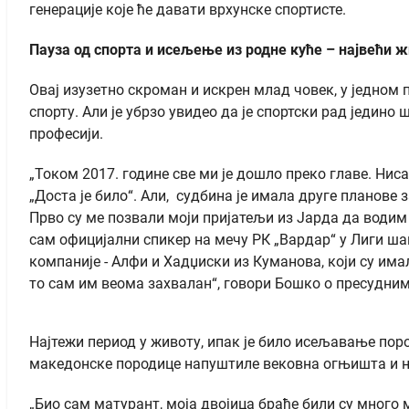
генерације које ће давати врхунске спортисте.
Пауза од спорта и исељење из родне куће – највећи 
Овај изузетно скроман и искрен млад човек, у једном 
спорту. Али је убрзо увидео да је спортски рад једино
професији.
„Током 2017. године све ми је дошло преко главе. Ниса
„Доста је било“. Али, судбина је имала друге планове
Прво су ме позвали моји пријатељи из Јарда да водим
сам официјални спикер на мечу РК „Вардар“ у Лиги ша
компаније - Алфи и Хадџиски из Куманова, који су и
то сам им веома захвалан“, говори Бошко о пресудн
Најтежи период у животу, ипак је било исељавање поро
македонске породице напуштиле вековна огњишта и ни
„Био сам матурант, моја двојица браће били су много 