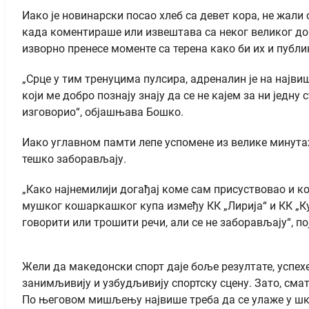
Иако је новинарски посао хлеб са девет кора, не жали 
када коментираше или извештава са неког великог дога
изворно пренесе моменте са терена како би их и публ
„Срце у тим тренуцима пулсира, адреналин је на највиш
који ме добро познају знају да се не кајем за ни једну
изговорио“, објашњава Бошко.
Иако углавном памти лепе успомене из велике минутаже
тешко заборављају.
„Како најнемилији догађај коме сам присуствовао и ко
мушког кошаркашког купа између КК „Лирија“ и КК „Ку
говорити или трошити речи, али се не заборављају“, 
Жели да македонски спорт даје боље резултате, успех
занимљивију и узбудљивију спортску сцену. Зато, смат
По његовом мишљењу највише треба да се улаже у шко