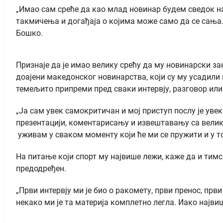
„Имао сам среће да као млад новинар будем сведок на
такмичења и догађаја о којима може само да се сања. 
Бошко.
Признаје да је имао велику срећу да му новинарски з
доајени македонског новинарства, који су му усадили
темељито припреми пред сваки интервју, разговор ил
„Ја сам увек самокритичан и мој приступ послу је увек
презентацији, коментарисању и извештавању са велик
уживам у сваком моменту који ће ми се пружити и у т
На питање који спорт му највише лежи, каже да и тимс
предодређен.
„Први интервју ми је био о ракомету, први пренос, прв
некако ми је та материја комплетно легла. Иако најви