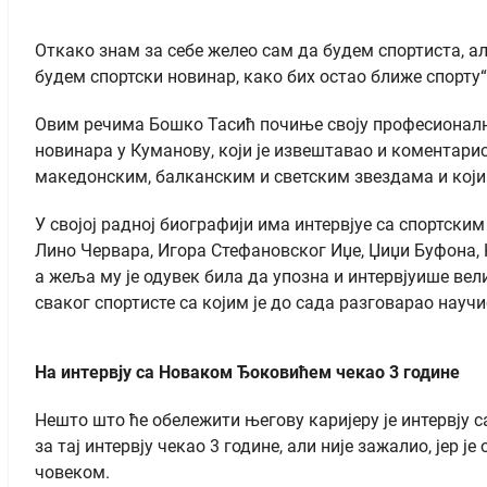
Откако знам за себе желео сам да будем спортиста, а
будем спортски новинар, како бих остао ближе спорту“
Овим речима Бошко Тасић почиње своју професионалну 
новинара у Куманову, који је извештавао и коментарис
македонским, балканским и светским звездама и кој
У својој радној биографији има интервјуе са спортски
Лино Червара, Игора Стефановског Иџе, Џиџи Буфона,
а жеља му је одувек била да упозна и интервјуише в
сваког спортисте са којим је до сада разговарао научи
На интервју са Новаком Ђоковићем чекао 3 године
Нешто што ће обележити његову каријеру је интервју 
за тај интервју чекао 3 године, али није зажалио, јер
човеком.