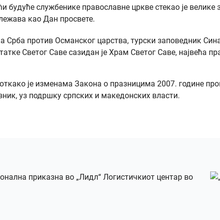
и будуће службенике православне цркве стекао је велике з
ележава као Дан просвете.
анка Срба против Османског царства, турски заповедник Син
татке Светог Саве сазидан је Храм Светог Саве, највећа п
, откако је изменама Закона о празницима 2007. године п
зник, уз подршку српских и македонских власти.