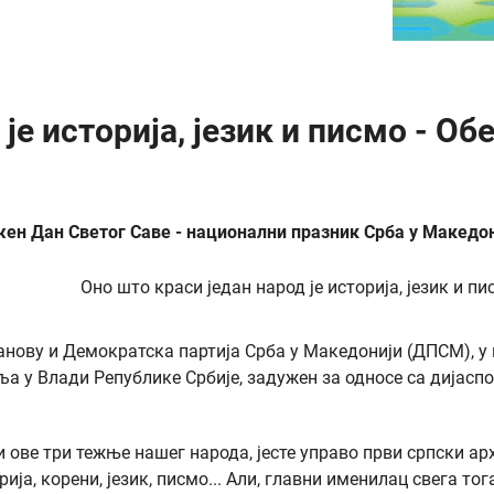
 је историја, језик и писмо - О
ен Дан Светог Саве - национални празник Срба у Македон
анову и Демократска партија Срба у Македонији (ДПСМ), у
а у Влади Републике Србије, задужен за односе са дијаспо
ни ове три тежње нашег народа, јесте управо први српски 
орија, корени, језик, писмо... Али, главни именилац свега 