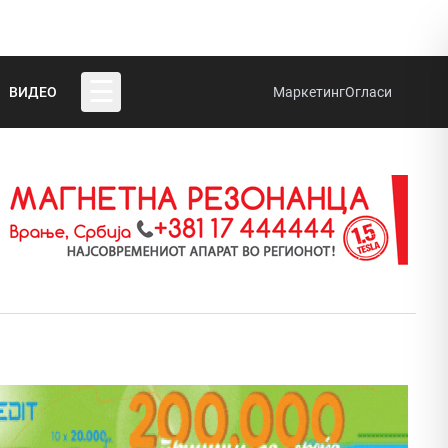
☰
ВИДЕО
Маркетинг
Огласи