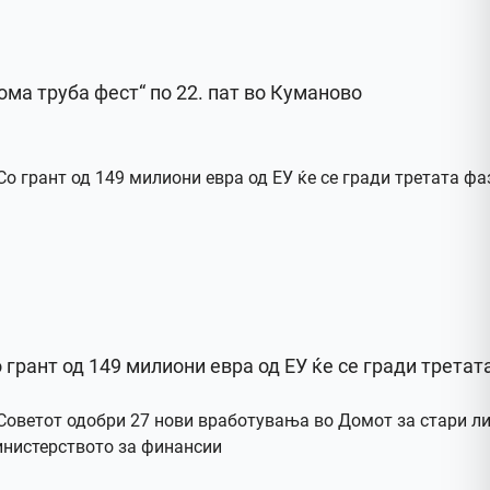
ома труба фест“ по 22. пат во Куманово
 грант од 149 милиони евра од ЕУ ќе се гради третат