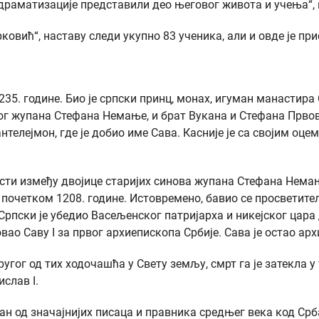
и драматизације представили део његовог живота и учења“,
овић“, наставу следи укупно 83 ученика, али и овде је пр
а 1235. године. Био је српски принц, монах, игуман манаст
ог жупана Стефана Немање, и брат Вукана и Стефана Првове
телејмон, где је добио име Сава. Касније је са својим оц
ласти између двојице старијих синова жупана Стефана Нем
у почетком 1208. године. Истовремено, бавио се просветит
 I Српски је убедио Васељенског патријарха и никејског ца
вао Саву I за првог архиепископа Србије. Сава је остао арх
другог од тих ходочашћа у Свету земљу, смрт га је затекла
слав I.
едан од значајнијих писаца и правника средњег века код Ср