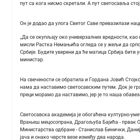
пут са кога нисмо скретали. А пут светосавља ст
Он је додао да улога Светог Саве превазилази на
„Да се окупљају око универзалних вредности, као 
мисли Растка Немањића огледа се у жељи да српск
Србије. Будите уверени да ће матица Србија бити ув
министар.
На свечености се обратила и Гордана Јовић Стојко
нама да наставимо светосавским путем. Док је гр
преци морамо да наставимо, јер је то наша обавез
Светосавска академија је обогаћена културно-уме
Врањеш мецосопрана, Драгољуба Бајића - првак Оп
Министарства одбране - Станислав Бинички, Даниј
јача и онако чврсте везе између два народа.