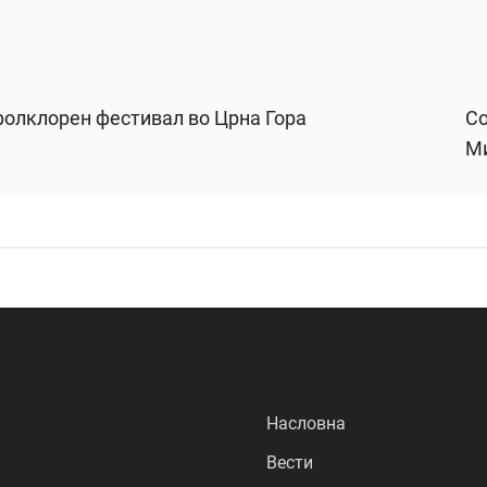
 фолклорен фестивал во Црна Гора
Со
Ми
Насловна
Вести