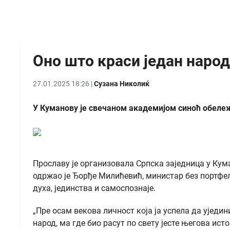
Оно што краси један народ
27.01.2025 18:26 |
Сузана Николиќ
У Куманову је свечаном академијом синоћ обележ
Прославу је организовала Српска заједница у Кум
одржао је Ђорђе Милићевић, министар без портфељ
духа, јединства и самоспознаје.
„Пре осам векова личност која ја успела да уједи
народ, ма где био расут по свету јесте његова ист