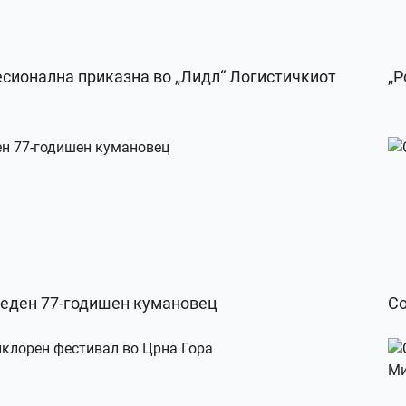
есионална приказна во „Лидл“ Логистичкиот
„Р
веден 77-годишен кумановец
Со