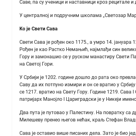
Саве, па су ученици и наставници кроз рецитале 
У централној и подручним школама „Светозар Марк
Ko je Свети Сава
Свети Сава је рођен око 1175., а умро 14. јануар
Рођен је као Растко Немањић, најмлађи син велик
Гору и замонашио се у руском манастиру Свети Пан
на Светој Гори.
У Србији је 1202. године дошло до рата око прев
Саву да их потпуно измири и он се вратио у Србиј
се 1217. вратио на Свету Гору. Године 1219. Сава
патријарх Манојло I Цариградски је у Никеји имено
Два пута је путовао у Палестину. На повратку са 
Милешеву пренео његов нећак, краљ Стефан Влади
Сава је оставио више писаних дела. Зато је био ј