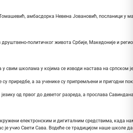
 Томашевић, амбасдорка Невена Јовановић, посланици у м
з друштвено-политичког живота Србије, Македоније и регио
а у свим школама у којима се изводи настава на српском је
су приредбе, а за ученике су припремљени и пригодни пок
езику од првог до деветог разреда, а прослава Савиндана 
кружени електронским и дигиталним средствима, када нам 
ас је учио Свети Сава. Водеће се традицијом наше школе д