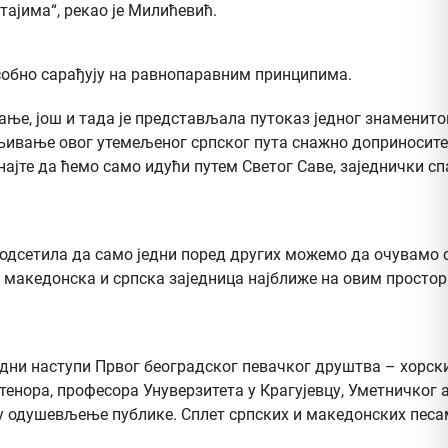
тајима“, рекао је Милићевић.
усобно сарађују на равнопаравним принципима.
ање, још и тада је представљала путоказ једног знаменито
ењивање овог утемељеног српског пута снажно доприносите
најте да ћемо само идући путем Светог Саве, заједнички спа
подсетила да само једни поред других можемо да очувамо св
македонска и српска заједница најближе на овим простори
едни наступи Првог београдског певачког друштва – хорск
тенора, професора Унуверзитета у Крагујевцу, Уметничког
су одушевљење публике. Сплет српских и македонских песам