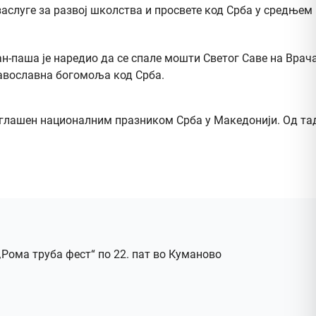
аслуге за развој школства и просвете код Срба у средњем в
ан-паша је наредио да се спале мошти Светог Саве на Врач
равославна богомоља код Срба.
роглашен националним празником Срба у Македонији. Од тад