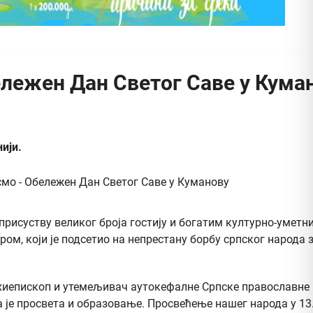
бележен Дан Светог Саве у Кума
ији.
 присуству великог броја гостију и богатим културно-умет
ром, који је подсетио на непрестану борбу српског народа
архиепископ и утемељивач аутокефалне Српске православне 
тога је просвета и образовање. Просвећење нашег народа у 1