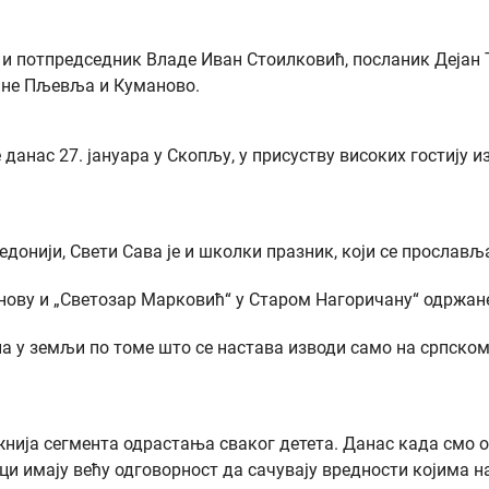
р и потпредседник Владе Иван Стоилковић, посланик Дејан
тине Пљевља и Куманово.
анас 27. јануара у Скопљу, у присуству високих гостију и
донији, Свети Сава је и школки празник, који се прослављ
ову и „Светозар Марковић“ у Старом Нагоричану“ одржане 
 у земљи по томе што се настава изводи само на српском ј
жнија сегмента одрастања сваког детета. Данас када смо о
ци имају већу одговорност да сачувају вредности којима н