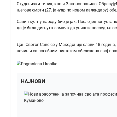
Студенички типик, као и Законоправило. Образујућ
његове смрти (27. јануар по новом календару) об
Савин култ у народу био је јак. После једног уст
да је била дигнута ломача да уништи последње ос
Дан Светог Саве се у Македоније слави 18 година
начин и са посебним пиететом обележава свој пра
НАЈНОВИ