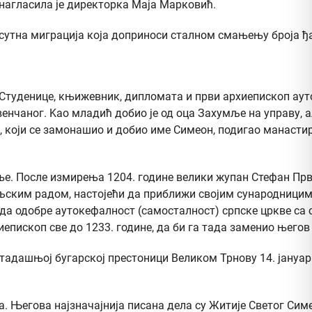
 нагласила је директорка Маја Марковић.
исутна миграција која доприноси сталном смањењу броја ђ
ира Студенице, књижевник, дипломата и први архиепископ а
нчаног. Kao младић добио је од оца Захумље на управу, а
ем, који се замонашио и добио име Симеон, подигао манаст
ање. После измирења 1204. године велики жупан Стефан Пр
ељским радом, настојећи да приближи својим сународницима
ра да одобре аутокефалност (самосталност) српске цркве с
иепископ све до 1233. године, да би га тада заменио његов
 у тадашњој бугарској престоници Великом Трнову 14. јануа
ба. Његова најзначајнија писана дела су Житије Светог Сим