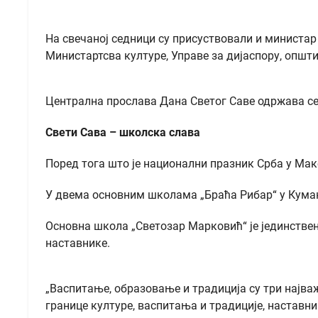
На свечаној седници су присуствовали и министа
Министартсва културе, Управе за дијаспору, опш
Централна прослава Дана Светог Саве одржава се д
Свети Сава – школска слава
Поред тога што је национални празник Срба у Маке
У двема основним школама „Браћа Рибар“ у Куман
Основна школа „Светозар Марковић“ је јединствена
наставнике.
„Васпитање, образовање и традиција су три најва
границе културе, васпитања и традиције, наставни