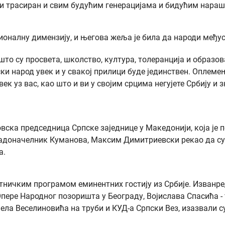
оји трасиран и свим будућим генерацијама и бидућим нараш
ционалну димензију, и његова жеља је била да народи међ
што су просвета, школство, култура, толеранција и образов
и народ увек и у свакој прилици буде јединствен. Оплем
ек уз вас, као што и ви у својим срцима негујете Србију и з
вска председница Српске заједнице у Македонији, која је 
адоначелник Куманова, Максим Димитриевски рекао да су 
а.
тничким програмом еминентних гостију из Србије. Изванр
ере Народног позоришта у Београду, Војислава Спасића - 
ела Веселиновића на труби и КУД-а Српски Вез, изазвали 