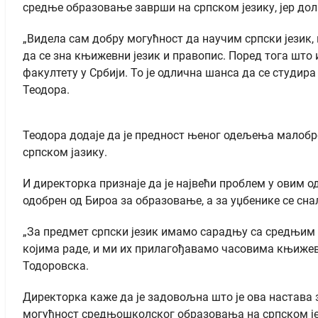
средње образовање заврши на српском језику, јер дол
„Видела сам добру могућност да научим српски језик, 
да се зна књижевни језик и правопис. Поред тога што
факултету у Србији. То је одлична шанса да се студир
Теодора.
Теодора додаје да је предност њеног одељења малоброј
српском јазику.
И директорка признаје да је највећи проблем у овим о
одобрен од Бироа за образовање, а за уџбенике се сна
„За предмет српски језик имамо сарадњу са средњим 
којима раде, и ми их прилагођавамо часовима књижевно
Тодоровска.
Директорка каже да је задовољна што је ова настава з
могућност средњошколског образовања на српском јез