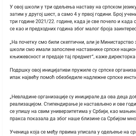
У овој школи у три одељења наставу на српском језику 
затим у другој шест, а само 4 у првој години. Број уче
три године 2021/22. године, када је све почело и када
се као и предходних година због малог броја заинтерес
„На почетку смо били скептични, али је Министарство
школи смо имали запослене наставнике српске национал
књижевсност и предаје тај предмет“, каже директорка
Подршку овој иницијативи пружиле су српске организа
ипак највећу помоћ обезбедиле надлежне српске инсти
„Невладине организације су иницирале да ова деца до
реализацијом. Стипендирање је настављено и ове годин
се упишу на свим универзитетима у Србији, као мањина 
пракса показала да због наше близине са Србијом мно
Ученица која се међу првима уписала у одељење на срп