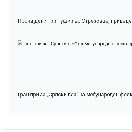
Пронајдени три пушки во Стрезовце, привед
Гран при за „Српски вез“ на меѓународен фол