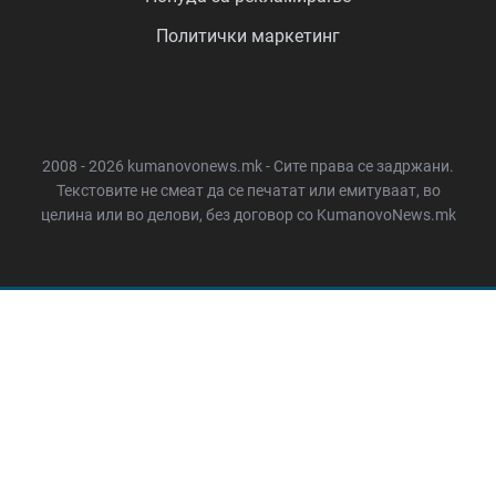
Политички маркетинг
2008 - 2026 kumanovonews.mk - Сите права се задржани.
Текстовите не смеат да се печатат или емитуваат, во
целина или во делови, без договор со KumanovoNews.mk