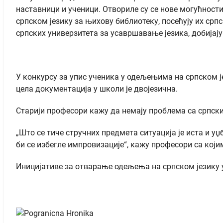
наставници и ученици. Отвориле су се нове могућности
српском језику за њихову библиотеку, посећују их срп
српских универзитета за усавршавање језика, добијај
У конкурсу за упис ученика у одељењима на српском ј
цела документација у школи је двојезична.
Старији професори кажу да немају проблема са српски
„Што се тиче стручних предмета ситуација је иста и уџ
би се избегле импровизације“, кажу професори са који
Иницијативе за отварање одељења на српском језику у