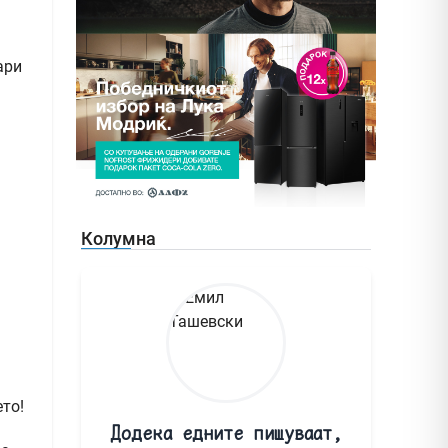
ари
Колумна
ето!
Додека едните пишуваат,