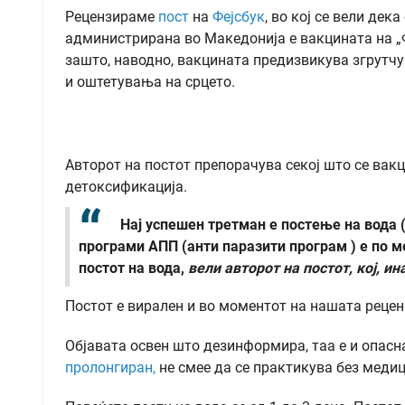
Рецензираме
пост
на
Фејсбук
, во кој се вели де
администрирана во Македонија е вакцината на „Фа
зашто, наводно, вакцината предизвикува згрутчу
и оштетувања на срцето.
Авторот на постот препорачува секој што се вак
детоксификација.
Нај успешен третман е постење на вода (
програми АПП (анти паразити програм ) е по м
постот на вода,
вели авторот на постот, кој, и
Постот е вирален и во моментот на нашата реценз
Објавата освен што дезинформира, таа е и опасна
пролонгиран,
не смее да се практикува без медици