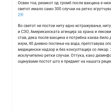
Освен тоа, ризикот од тромб после вакцина е низ
светот имало само 300 случаи на ретко згрутчува
25!
Во светот не постои ниту едно истражување, нит
и СЗО, Американската агенција за храна и лекови,
став, дека после вакцина е потребна каква било 
изум, 40 дневно постење на вода, претставува опа
медицински надзор и без консултација со лекар.
исклучително ретки случаи. Оттука, како дезинф
оценуваме постот што е предмет на нашата рецен