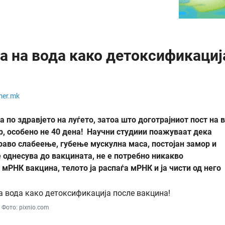
на на вода како детоксификациј
mer.mk
 по здравјето на луѓето, затоа што доготрајниот пост на 
р, особено не 40 дена! Научни студиии поажуваат дека
раво слабеење, губење мускулна маса, постојан замор и
 однесува до вакцината, не е потребно никакво
мРНК вакцина, телото ја распаѓа мРНК и ја чисти од него
Фото: pixnio.com