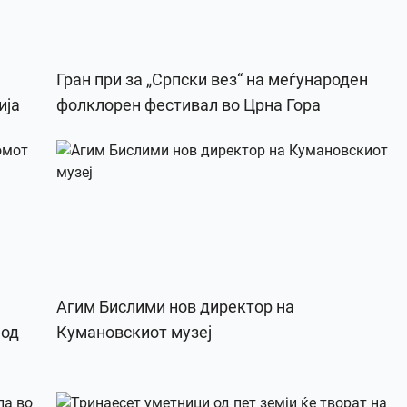
Гран при за „Српски вез“ на меѓународен
ија
фолклорен фестивал во Црна Гора
Агим Бислими нов директор на
 од
Кумановскиот музеј