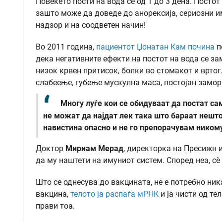
Повеќето пости на вода се од 1 до 3 дена. Постот
зашто може да доведе до анорексија, сериозни 
надзор и на соодветен начин!
Во 2011 година,
пациентот Џонатан Кам почина
п
дека негативните ефекти на постот на вода се за
низок крвен притисок, болки во стомакот и врто
слабеење, губење мускулна маса, постојан замор
Многу луѓе кои се обидуваат да постат сам
не можат да најдат лек така што бараат нешто 
навистина опасно и не го препорачувам ником
Доктор
Мириам Мерад
, директорка на Пресижн 
да му наштети на имуниот систем. Според неа, сè 
Што се однесува до вакцината, не е потребно ни
вакцина,
телото ја распаѓа мРНК
и ја чисти од те
прави тоа.