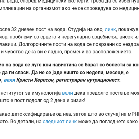
 на вода, според медицински експерти, треба да се избегну
импликации на организмот ако не се спроведува со медици
осле 32 дневен пост на вода. Студија на овој
линк
, покажув
мор, проблеми со срцето и нерегуларно срцебиење, висок и
главици. Долгорочните пости на вода се поврзани со нездр
 и чувство дека ви е ладно, промени во расположението.
о на вода се луѓе кои навистина се борат со болести за ко
да ги спаси. Да не се јаде ништо со недели, месеци, е
у,
вели
Кристи Херисон
, регистриран нутриционист.
институтот за имунологија
вели
дека предолго постење мо
што е пост подолг од 2 дена е ризик!
какво детоксифицирање од неа, затоа што во случај на мРН
лото. Во детали, на
следниот линк
може да погледнете како 