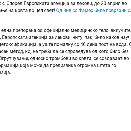
ок. Според Европската агенција за лекови, до 20 април во
ње на крвта во цел свет!
Од нив со Фајзер биле поврзани 
у една препорака од официјално медицинско тело, вклучит
 Европската агенција за лекови, ниту, пак, било каков нау
детоксификација, а уште помалку со 40 дена пост на вода. 
сен метод, кој не треба да се спроведува од кого било без
 Згрутчување, односно тромбови во крвта, се создаваат во
ормација која може да предизвика огромна штета го
зија.