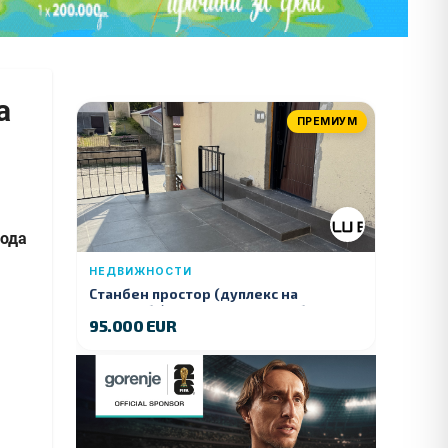
а
ПРЕМИУМ
вода
НЕДВИЖНОСТИ
Станбен простор (дуплекс на
продажба) – Ул. Стојан Арсов бр. 1,
95.000 EUR
Куманово