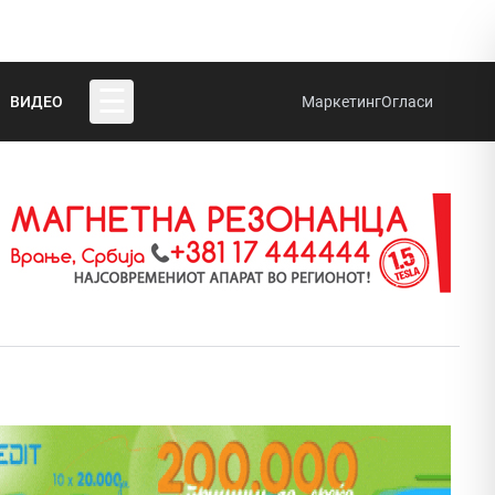
☰
ВИДЕО
Маркетинг
Огласи