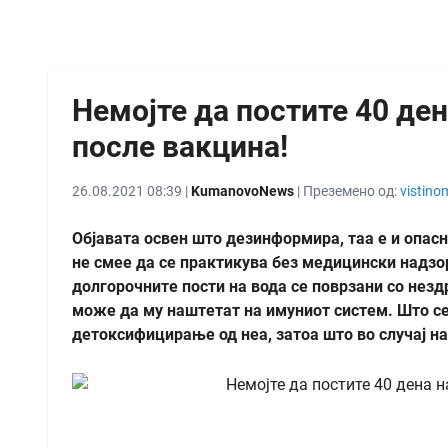
Немојте да постите 40 де
после вакцина!
26.08.2021 08:39 |
KumanovoNews
| Преземено од:
vistino
Објавата освен што дезинформира, таа е и опасна
не смее да се практикува без медицински надзо
долгорочните пости на вода се поврзани со незд
може да му наштетат на имуниот систем. Што се
детоксифицирање од неа, затоа што во случај на 