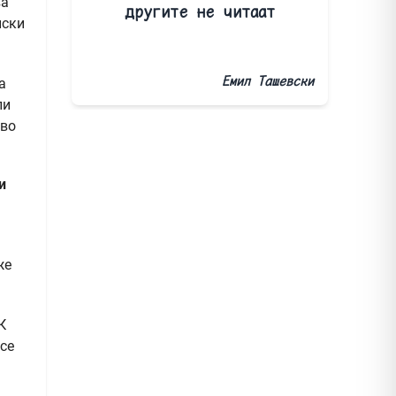
ва
другите не читаат
нски
Емил Ташевски
а
ли
аво
и
же
К
се