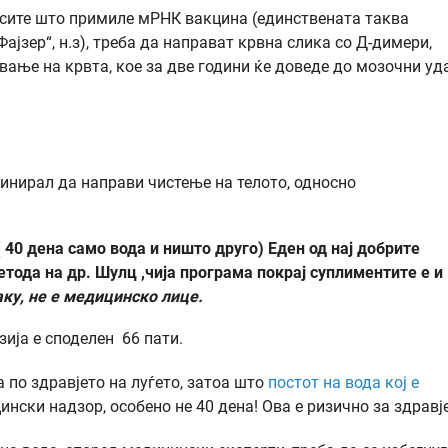
ка сите што примиле мРНК вакцина (единствената таква
јзер“, н.з), треба да направат крвна слика со Д-димери,
вање на крвта, кое за две години ќе доведе до мозочни уд
цинирал да направи чистење на телото, односно
 40 дена само вода и ништо друго) Еден од нај добрите
етода на др. Шулц ,чија програма покрај суплиментите е и
наку, не е медицинско лице.
ија е споделен 66 пати.
 по здравјето на луѓето, затоа што
постот на вода кој е
нски надзор, особено не 40 дена! Ова е ризично за здравј