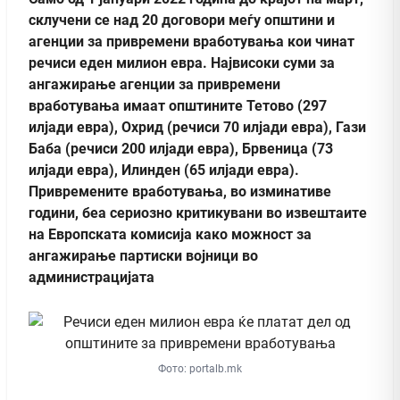
склучени се над 20 договори меѓу општини и
агенции за привремени вработувања кои чинат
речиси еден милион евра. Највисоки суми за
ангажирање агенции за привремени
вработувања имаат општините Тетово (297
илјади евра), Охрид (речиси 70 илјади евра), Гази
Баба (речиси 200 илјади евра), Брвеница (73
илјади евра), Илинден (65 илјади евра).
Привремените вработувања, во изминативе
години, беа сериозно критикувани во извештаите
на Европската комисија како можност за
ангажирање партиски војници во
администрацијата
Фото: portalb.mk