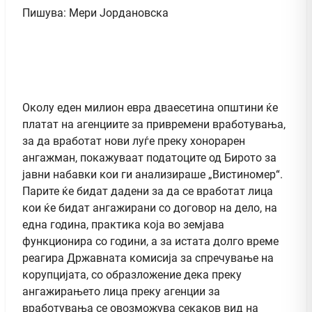
Пишува: Мери Јордановска
Околу еден милион евра дваесетина општини ќе
платат на агенциите за привремени вработувања,
за да вработат нови луѓе преку хонорарен
ангажман, покажуваат податоците од Бирото за
јавни набавки кои ги анализираше „Вистиномер“.
Парите ќе бидат дадени за да се вработат лица
кои ќе бидат ангажирани со договор на дело, на
една година, практика која во земјава
функционира со години, а за истата долго време
реагира Државната комисија за спречување на
корупцијата, со образложение дека преку
ангажирањето лица преку агенции за
вработувања се овозможува секаков вид на