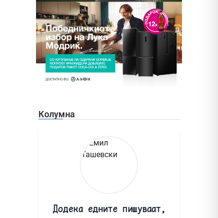
Колумна
Додека едните пишуваат,