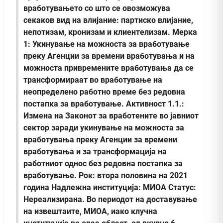
вработувањето со што се овозможува
секаков вид на влијание: партиско влијание,
непотизам, кронизам и клиентелизам.
Мерка
1: Укинување на можноста за вработување
преку Агенции за времени вработувања и на
можноста привремените вработувања да се
трансформираат во вработување на
неопределено работно време без редовна
постапка за вработување.
Активност 1.1.:
Измена на Законот за вработените во јавниот
сектор заради укинување на можноста за
вработувања преку Агенции за времени
вработувања и за трансформација на
работниот однос без редовна постапка за
вработување.
Рок: втора половина на 2021
година
Надлежна институција: МИОА
Статус:
Нереализирана. Во периодот на доставување
на извештаите, МИОА, иако клучна