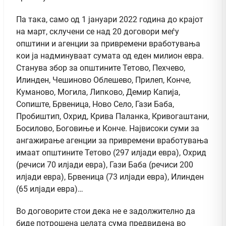
Па така, само од 1 јануари 2022 година до крајот
на март, склучени се над 20 договори меѓу
општини и агенции за привремени вработувања
кои ја надминуваат сумата од еден милион евра.
Станува збор за општините Тетово, Пехчево,
Илинден, Чешиново Облешево, Прилеп, Конче,
Куманово, Могила, Липково, Демир Капија,
Сопиште, Брвеница, Ново Село, Гази Баба,
Пробиштип, Охрид, Крива Паланка, Кривогаштани,
Босилово, Боговиње и Конче. Највисоки суми за
ангажирање агенции за привремени вработувања
имаат општините Тетово (297 илјади евра), Охрид
(речиси 70 илјади евра), Гази Баба (речиси 200
илјади евра), Брвеница (73 илјади евра), Илинден
(65 илјади евра)…
Во договорите стои дека не е задолжително да
биде потрошена целата сума предвидена во