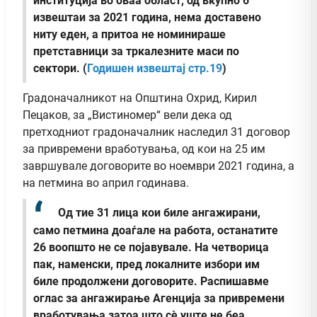
институција во оваа област, од вкупно 6
извештаи за 2021 година, нема доставено
ниту еден, а притоа не номинираше
претставници за тркалезните маси по
сектори. (
Годишен извештај стр.19
)
Градоначалникот на Општина Охрид, Кирил
Пецаков, за „Вистиномер“ вели дека од
претходниот градоначалник наследил 31 договор
за привремени вработувања, од кои на 25 им
завршувале договорите во ноември 2021 година, а
на петмина во април годинава.
Од тие 31 лица кои биле ангажирани,
само петмина доаѓале на работа, останатите
26 воопшто не се појавувале. На четворица
пак, наменски, пред локалните избори им
биле продолжени договорите. Распишавме
оглас за ангажирање Агенција за привремени
вработувања затоа што сè уште не беа