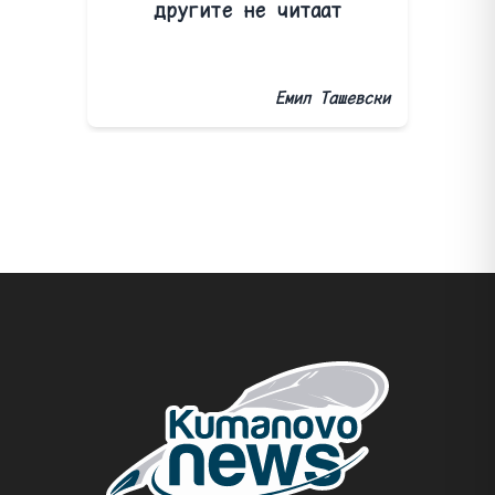
другите не читаат
Емил Ташевски