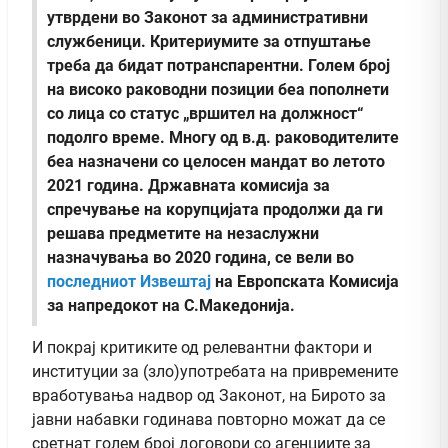
утврдени во Законот за административни
службеници. Критериумите за отпуштање
треба да бидат потранспарентни. Голем број
на високо раководни позиции беа пополнети
со лица со статус „вршител на должност“
подолго време. Многу од в.д. раководителите
беа назначени со целосен мандат во летото
2021 година. Државната комисија за
спречување на корупцијата продолжи да ги
решава предметите на незаслужни
назначувања во 2020 година, се вели во
последниот Извештај
на Европската Комисија
за напредокот на С.Македонија.
И покрај критиките од релевантни фактори и
институции за (зло)употребата на привремените
вработувања надвор од Законот, на Бирото за
јавни набавки годинава повторно можат да се
сретнат голем број договори со агенциите за