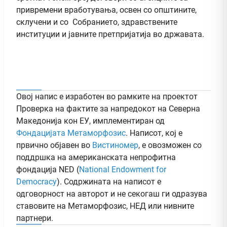
привремени вработувања, освен со општините,
склучени и со Собранието, здравствените
институции и јавните претпријатија во државата.
Овој напис е изработен во рамките на проектот
Проверка на фактите за напредокот на Северна
Македонија кон ЕУ, имплементиран од
Фондацијата Метаморфозис
. Написот, кој е
првично објавен во
Вистиномер
, e овозможен со
поддршка на американската непрофитна
фондација NED (
National Endowment for
Democracy
). Содржината на написот е
одговорност на авторот и не секогаш ги одразува
ставовите на Метаморфозис, НЕД или нивните
партнери.