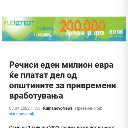
Речиси еден милион евра
ќе платат дел од
општините за привремени
вработувања
08.04.2022 11:59 |
KumanovoNews
| Преземено од:
vistinomer.mk
Само од 1 јануари 2022 година до крајот на март,