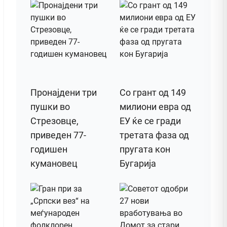
Пронајдени три
Со грант од 149
пушки во
милиони евра од
Стрезовце,
ЕУ ќе се гради
приведен 77-
третата фаза од
годишен
пругата кон
кумановец
Бугарија