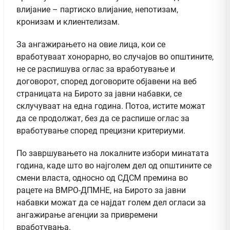
влијание – партиско влијание, непотизам,
кронизам и клиентелизам.
За ангажирањето на овие лица, кои се
вработуваат хонорарно, во случајов во општините,
не се распишува оглас за вработување и
договорот, според договорите објавени на веб
страницата на Бирото за јавни набавки, се
склучуваат на една година. Потоа, истите можат
да се продолжат, без да се распише оглас за
вработување според прецизни критериуми.
По завршувањето на локалните избори минатата
година, каде што во најголем дел од општините се
смени власта, односно од СДСМ премина во
рацете на ВМРО-ДПМНЕ, на Бирото за јавни
набавки можат да се најдат голем дел огласи за
ангажирање агенции за привремени
вработувања.