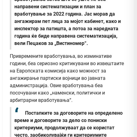
направени систематизации и план за
вработување за 2022 година. Јас морав да
ангажирам пет лица за мојот кабинет, како и
инспектор за патишта, а потоа за наредната
година ќе биде направена систематизација,
вели Пецаков за „Вистиномер“.
Привремените вработувања, во изминативе
години, беа сериозно критикувани во извештаите
на Европската комисија како можност за
ангажирање партиски војници во јавната
администрација. Овие вработувања беа
посочувани како „наменски, политички и
арбитрарни вработувања“.
Постапките за договорите на определено
време и договорите за дело со пониски
критериуми, продолжуваат да се користат
често, заобиколувајќи ги критериумите