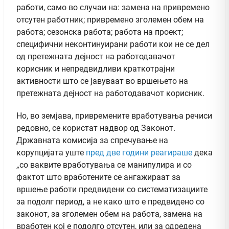
работи, само во случаи на: замена на привремено
отсутен работник; привремено зголемен обем на
работа; сезонска работа; работа на проект;
специфични неконтинуирани работи кои не се дел
од претежната дејност на работодавачот
корисник и непредвидливи краткотрајни
активности што се јавуваат во вршењето на
претежната дејност на работодавачот корисник.
Но, во земјава, привремените вработувања речиси
редовно, се користат надвор од Законот.
Државната комисија за спречување на
корупцијата уште
пред две години реагираше
дека
„со ваквите вработувања се манипулира и со
фактот што вработените се ангажираат за
вршење работи предвидени со систематизациите
за подолг период, а не како што е предвидено со
законот, за зголемен обем на работа, замена на
вработен кој е подолго отсутен, или за одредена