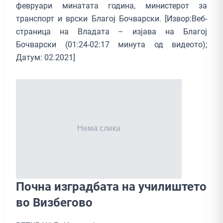
февруари минатата година, министерот за
транспорт и врски Благој Бочварски. [Извор:Веб-
страница на Владата – изјава на Благој
Бочварски (01:24-02:17 минута од видеото);
Датум: 02.2021]
Почна изградбата на училиштето
во Визбегово