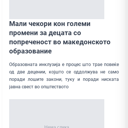
Мали чекори кон големи
промени за децата со
попреченост во македонското
образование
Образовната инклузија е процес што трае повеќе
од две децении, којшто се оддолжува не само
поради лошите закони, туку и поради ниската
јавна свест во општеството