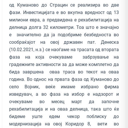
од Куманово до Страцин се реализира во две
фази. Инвестицијата е во вкупна вредност од 13
милиони евра, а предвидена е рехабилитација на
делница долга 32 километри. Тоа што е значајно
е значително да ја подобриме безбедноста во
сообраќајот на овој државен пат. Денеска
(10.02.2021, н.з.) се наоѓаме на трасата од втората
фаза на која очекуваме забрзување на
градежните активности за да може комплетно да
бида завршена оваа траса во текот на оваа
година. Во однос на првата фаза од Куманово до
село Војник, веќе имаме избрано фирма
изведувач, а во фаза на избор е надзорот и
очекуваме во месец март да започне
рехабилитација и на оваа делница, така што ќе
бидеме уште едем чекор поблиску до
модернизација на овој Коридор 8, вети во