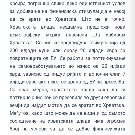
креира погрешна слика дека единствениот услов
за добивање на финансиска стимулација е некој
да се врати во Хрватска. Што не е точно.
Хрватската влада неодамна предложи нови
демографски мерки наречени „Ја избирам
Хрватска“. Со нив се предвидува стимулација од
200 илјади куни или околу 26 илјади евра за
повратниците од ЕУ. Се работи за поттикнување
на самовработувањето во износ од 20 илјади
евра, зависно од индустријата и дополнителни 7
илјади евра ако некој се враќа од ЕУ за преселба.
Со оваа мерка, хрватската влада сака да ги
поттикне оние кои се преселиле во други европски
земји да најдат мотив да се вратат во Хрватска.
Меѓутоа, како што може да се види и од самото
соопштение на хрватската влада, има огромен
број на услови за да се добие финансиската