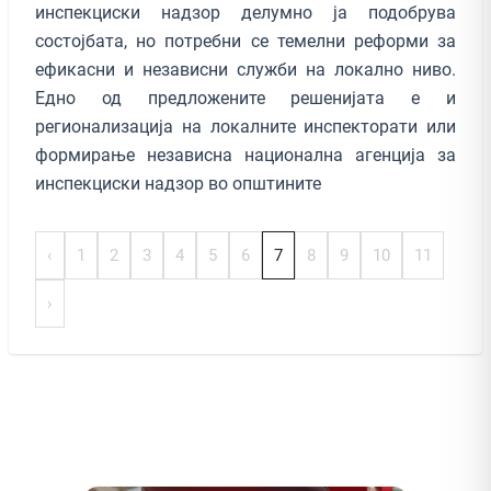
инспекциски надзор делумно ја подобрува
состојбата, но потребни се темелни реформи за
ефикасни и независни служби на локално ниво.
Едно од предложените решенијата е и
регионализација на локалните инспекторати или
формирање независна национална агенција за
инспекциски надзор во општините
‹
1
2
3
4
5
6
7
8
9
10
11
›