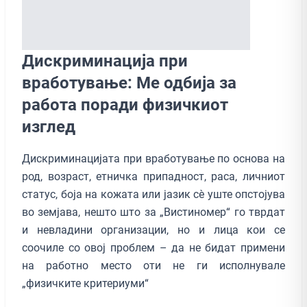
Дискриминација при
вработување: Ме одбија за
работа поради физичкиот
изглед
Дискриминацијата при вработување по основа на
род, возраст, етничка припадност, раса, личниот
статус, боја на кожата или јазик сè уште опстојува
во земјава, нешто што за „Вистиномер“ го тврдат
и невладини организации, но и лица кои се
соочиле со овој проблем – да не бидат примени
на работно место оти не ги исполнувале
„физичките критериуми“