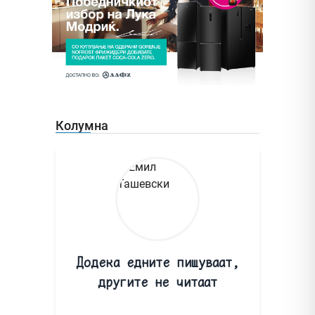
Колумна
Додека едните пишуваат,
другите не читаат