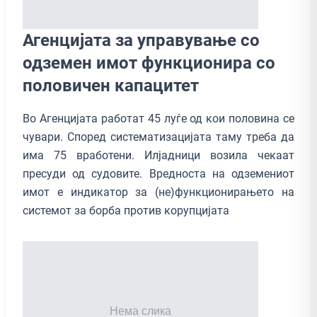
Агенцијата за управување со
одземен имот функционира со
половичен капацитет
Во Агенцијата работат 45 луѓе од кои половина се
чувари. Според систематизацијата таму треба да
има 75 вработени. Илјадници возила чекаат
пресуди од судовите. Вредноста на одземениот
имот е индикатор за (не)функционирањето на
системот за борба против корупцијата