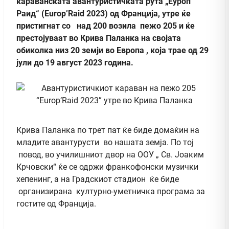
караванската авантуристичката рута „Еуроп
Раид“ (Еurop’Raid 2023) од Франција, утре ќе
пристигнат со над 200 возила пежо 205 и ќе
престојуваат во Крива Паланка на својата
обиколка низ 20 земји во Европа , која трае од 29
јули до 19 август 2023 година.
Крива Паланка по трет пат ќе биде домаќин на
младите авантурусти во нашата земја. По тој
повод, во училишниот двор на ООУ „ Св. Јоаким
Крчовски“ ќе се одржи франкофонски музички
хепенинг, а на Градскиот стадион ќе биде
организирана културно-уметничка програма за
гостите од Франција.