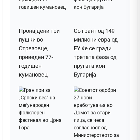
Пронајдени три
Со грант од 149
пушки во
милиони евра од
Стрезовце,
ЕУ ќе се гради
приведен 77-
третата фаза од
годишен
пругата кон
кумановец
Бугарија