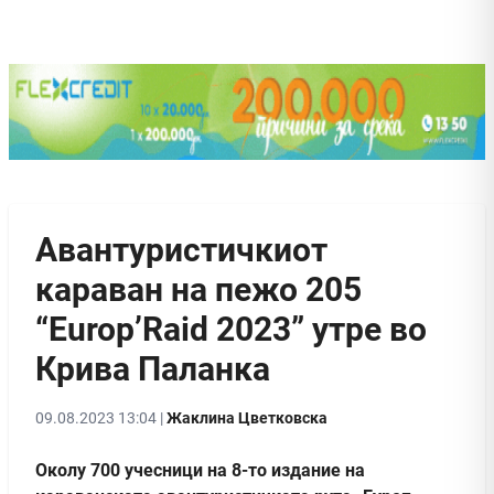
Aвантуристичкиот
караван на пежо 205
“Еurop’Raid 2023” утре во
Крива Паланка
09.08.2023 13:04 |
Жаклина Цветковска
Околу 700 учесници на 8-то издание на