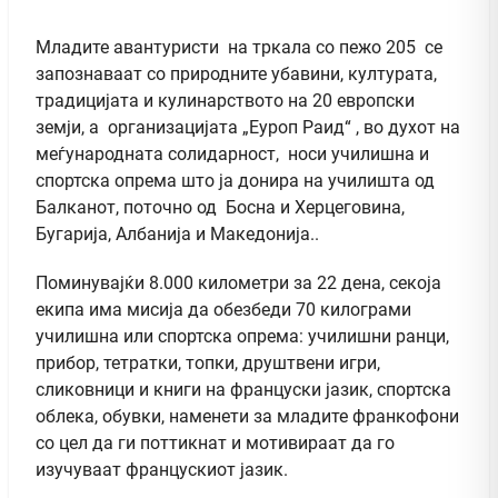
Младите авантуристи на тркала со пежо 205 се
запознаваат со природните убавини, културата,
традицијата и кулинарството на 20 европски
земји, а организацијата „Еуроп Раид“ , во духот на
меѓународната солидарност, носи училишна и
спортска опрема што ја донира на училишта од
Балканот, поточно од Босна и Херцеговина,
Бугарија, Албанија и Македонија..
Поминувајќи 8.000 километри за 22 дена, секоја
екипа има мисија да обезбеди 70 килограми
училишна или спортска опрема: училишни ранци,
прибор, тетратки, топки, друштвени игри,
сликовници и книги на француски јазик, спортска
облека, обувки, наменети за младите франкофони
со цел да ги поттикнат и мотивираат да го
изучуваат францускиот јазик.