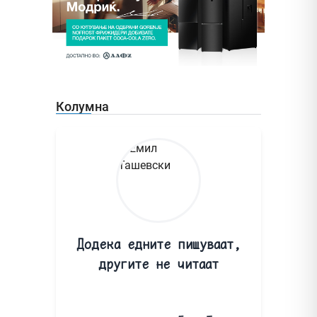
Колумна
Додека едните пишуваат,
другите не читаат