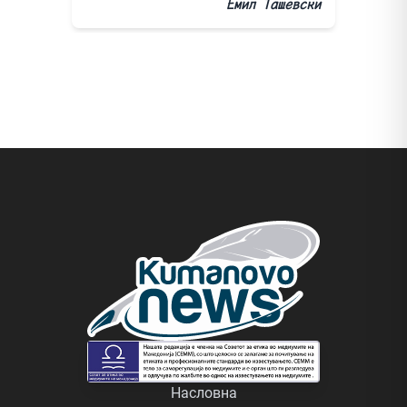
Емил Ташевски
Насловна