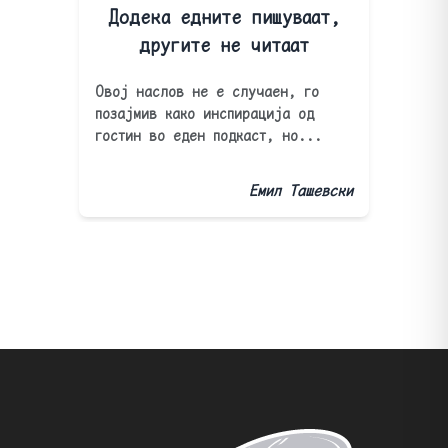
Додека едните пишуваат,
другите не читаат
Овој наслов не е случаен, го
позајмив како инспирација од
гостин во еден подкаст, но...
Емил Ташевски