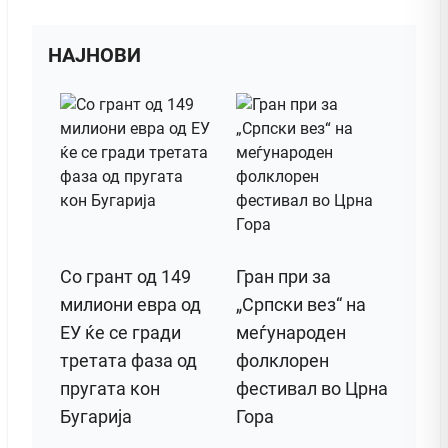
НАЈНОВИ
Со грант од 149
Гран при за
милиони евра од
„Српски вез“ на
ЕУ ќе се гради
меѓународен
третата фаза од
фолклорен
пругата кон
фестивал во Црна
Бугарија
Гора