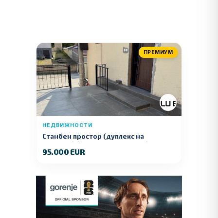
ПРЕМИУМ
НЕДВИЖНОСТИ
Станбен простор (дуплекс на
продажба) – Ул. Стојан Арсов бр. 1,
95.000 EUR
Куманово