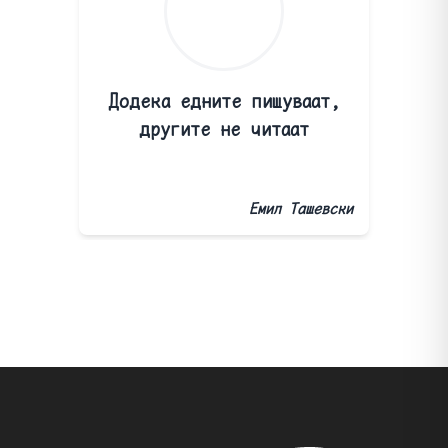
Додека едните пишуваат,
другите не читаат
Емил Ташевски