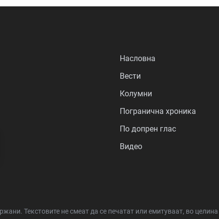
Насловна
Вести
Колумни
Погранична хроника
По допрен глас
Видео
држани.
Текстовите не смеат да се печатат или емитуваат, во целин