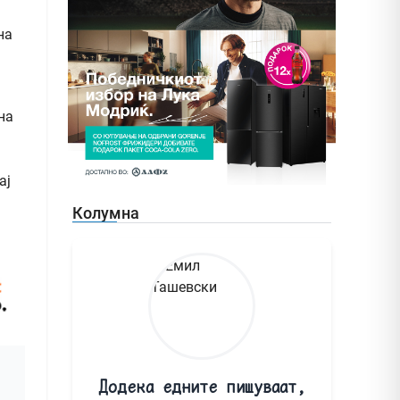
на
на
ај
Колумна
Додека едните пишуваат,