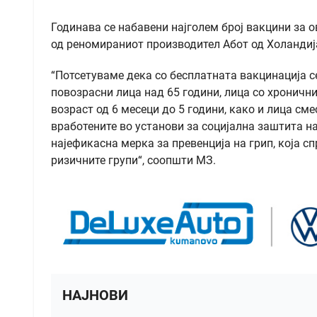
Годинава се набавени најголем број вакцини за 
од реномираниот производител Абот од Холандиј
“Потсетуваме дека со бесплатната вакцинација се
повозрасни лица над 65 години, лица со хроничн
возраст од 6 месеци до 5 години, како и лица сме
вработените во установи за социјална заштита на
најефикасна мерка за превенција на грип, која с
ризичните групи“, соопшти МЗ.
НАЈНОВИ