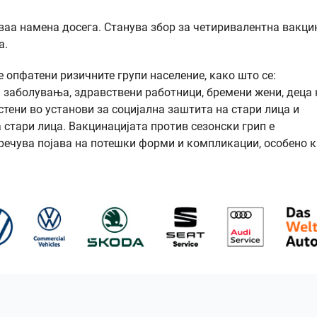
оваа намена досега. Станува збор за четиривалентна вакци
а.
 опфатени ризичните групи население, како што се:
и заболувања, здравствени работници, бремени жени, деца 
стени во установи за социјална заштита на стари лица и
 стари лица. Вакцинацијата против сезонски грип е
пречува појава на потешки форми и компликации, особено к