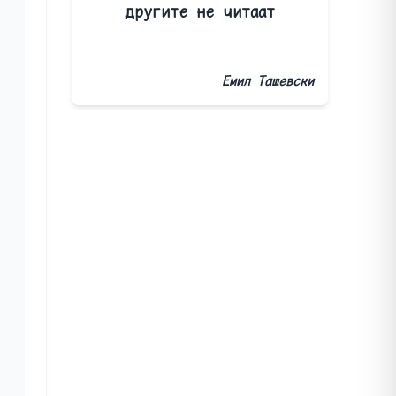
другите не читаат
Емил Ташевски