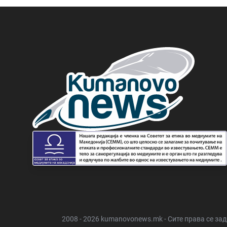
2008 - 2026 kumanovonews.mk - Сите права се за