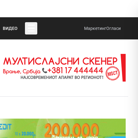
☰
ВИДЕО
Маркетинг
Огласи