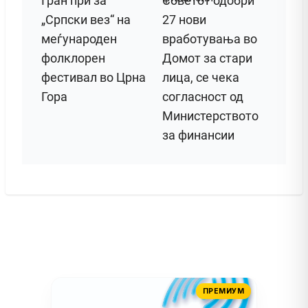
Гран при за
Советот одобри
„Српски вез“ на
27 нови
меѓународен
вработувања во
фолклорен
Домот за стари
фестивал во Црна
лица, се чека
Гора
согласност од
Министерството
за финансии
ПРЕМИУМ