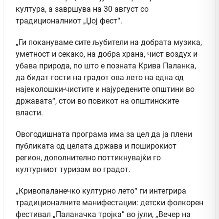
култура, а завршува на 30 август со
традиционалниот „Џој фест“.
„Ги покануваме сите љубители на добрата музика,
уметност и секако, на добра храна, чист воздух и
убава природа, по што е позната Крива Паланка,
да бидат гости на градот ова лето на една од
најеколошки-чистите и најуредените општини во
државата“, стои во повикот на општинските
власти.
Овогодишната програма има за цел да ја плени
публиката од целата држава и поширокиот
регион, дополнително поттикнувајќи го
културниот туризам во градот.
„Кривопаланечко културно лето“ ги интегрира
традиционалните манифестации: детски фолкорен
фестивал „Паланачка тројка” во јули, „Вечер на