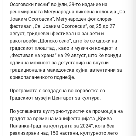
Осоговски песни” во јули, 39-то издание на
реномираната Меѓународна ликовна колонија „Св.
Јоаким Осоговски”, Меѓународен фолклорен
фестивал „Св. Јоаким Осоговски”, од 25 до 27
август, тридневен фестивал на занаети и
ракотворби „Шопско село“, што ќе се одржи на
градскиот плоштад , како и музички концерт и
„Фестивал на храна“ на 29 август, што ќе понуди
одлична можност за дегустација на вкусни
традиционалнa македонскa кујна, автентични за
кривопаланечкото поднебје.
Програмата е создадена во соработка со
Градскиот музеј и Центарот за култура.
По успешната културно-туристичка промоција на
градот за време на манифестацијата „Крива
Паланка-Град на културата за 2024“, кога беа
реализирани над 150 настани, културното лето