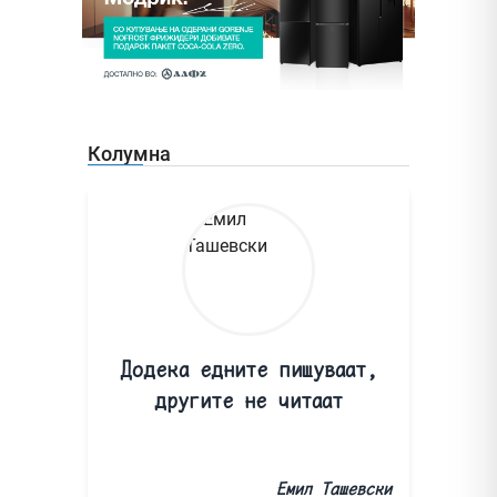
Колумна
Додека едните пишуваат,
другите не читаат
Емил Ташевски