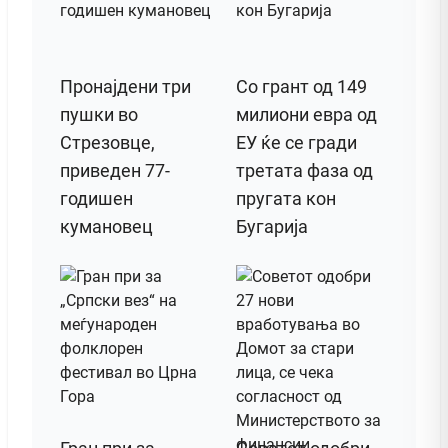
Пронајдени три
Со грант од 149
пушки во
милиони евра од
Стрезовце,
ЕУ ќе се гради
приведен 77-
третата фаза од
годишен
пругата кон
кумановец
Бугарија