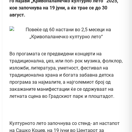
го најави „Кривопаланечко културно лето“ 2025,
кое започнува на 19 јуни, а ќе трае се до 30
август.
Во прогамата се предвидени концерти на
традиционална, џез, или поп- рок музика, фолклор,
изложби, литература, уметност, фестивал на
традиционална храна и богата забавна детска
програма за најмалите, а најголемиот број од
закажаните манифестации ќе се одржуваат на
летната сцена во Градскиот парк и плоштадот.
Културното лето започнува со стенд- ап настапот
на Сашко Коцев, на 19 јуни во Центарот за