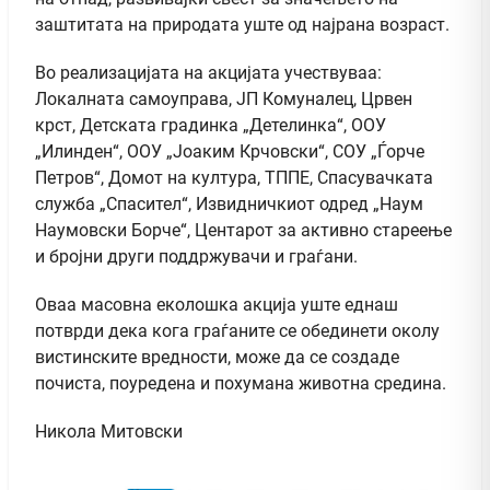
заштитата на природата уште од најрана возраст.
Во реализацијата на акцијата учествуваа:
Локалната самоуправа, ЈП Комуналец, Црвен
крст, Детската градинка „Детелинка“, ООУ
„Илинден“, ООУ „Јоаким Крчовски“, СОУ „Ѓорче
Петров“, Домот на култура, ТППЕ, Спасувачката
служба „Спасител“, Извидничкиот одред „Наум
Наумовски Борче“, Центарот за активно стареење
и бројни други поддржувачи и граѓани.
Оваа масовна еколошка акција уште еднаш
потврди дека кога граѓаните се обединети околу
вистинските вредности, може да се создаде
почиста, поуредена и похумана животна средина.
Никола Митовски