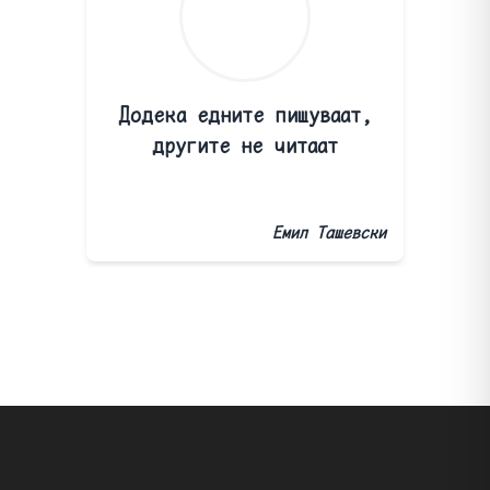
Додека едните пишуваат,
другите не читаат
Емил Ташевски