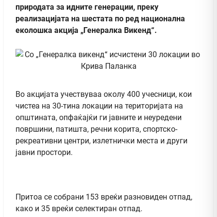
природата за идните генерации, преку
реализацијата на шестата по ред национална
еколошка акција „Генералка Викенд“.
Во акцијата учествуваа околу 400 учесници, кои
чистеа на 30-тина локации на територијата на
општината, опфаќајќи ги јавните и неуредени
површини, патишта, речни корита, спортско-
рекреативни центри, излетнички места и други
јавни простори.
Притоа се собрани 153 вреќи разновиден отпад,
како и 35 вреќи селектиран отпад.