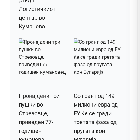
„Лидл“
Логистичкиот
центар во
Куманово
Пронајдени три
Со грант од 149
пушки во
милиони евра од
Стрезовце,
ЕУ ќе се гради
приведен 77-
третата фаза од
годишен
пругата кон
кумановец
Бугарија