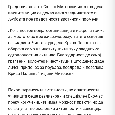
Градоначалникот Сашко Митовски истакна дека
ваквите акции се доказ дека заедништвото и
љубовта кон градот носат вистински промени.
„Кога постои волја, организација и искрена грижа
за местото во кое живееме, резултатите секогаш
се видливи. Чиста и уредена Крива Паланка не е
обврска само на институциите, туку заедничка
одговорност на сите нас. Благодарност до секој
граѓанин, волонтер и институција што денес даде
личен придонес за поубава, поздрава и позелена
Крива Паланка“, изјави Митовски.
Покрај теренските активности, во општинските
училишта беше реализиран и специјален Еко-час,
преку кој учениците имаа можност практично да
се вклучат во еколошки активности и селекција
на отпад, развивајќи свест за значењето на