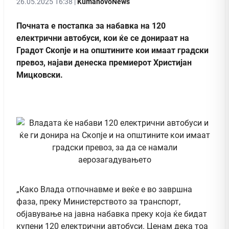
26.05.2025 16:38 |
KumanovoNews
Почната е постапка за набавка на 120
електрични автобуси, кои ќе се донираат на
Градот Скопје и на општините кои имаат градски
превоз, најави денеска премиерот Христијан
Мицковски.
„Како Влада отпочнавме и веќе е во завршна
фаза, преку Министерството за транспорт,
објавување на јавна набавка преку која ќе бидат
купени 120 електрични автобуси. Ценам дека тоа