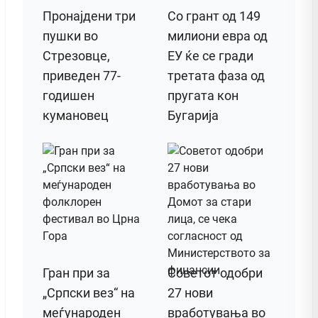
Пронајдени три
Со грант од 149
пушки во
милиони евра од
Стрезовце,
ЕУ ќе се гради
приведен 77-
третата фаза од
годишен
пругата кон
кумановец
Бугарија
Гран при за
Советот одобри
„Српски вез“ на
27 нови
меѓународен
вработувања во