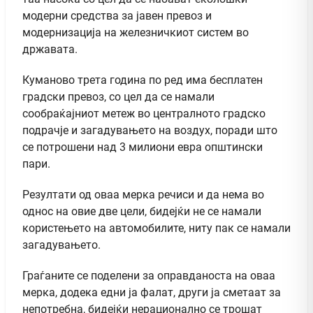
модерни средства за јавен превоз и
модернизација на железничкиот систем во
државата.
Куманово трета година по ред има бесплатен
градски превоз, со цел да се намали
сообраќајниот метеж во централното градско
подрачје и загадувањето на воздух, поради што
се потрошени над 3 милиони евра општински
пари.
Резултати од оваа мерка речиси и да нема во
однос на овие две цели, бидејќи не се намали
користењето на автомобилите, ниту пак се намали
загадувањето.
Граѓаните се поделени за оправданоста на оваа
мерка, додека едни ја фалат, други ја сметаат за
непотребна, бидејќи нерационално се трошат