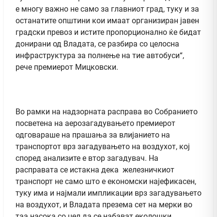
е многу важно не само за главниот град, туку и за
останатите општини кои имаат организиран јавен
градски превоз и истите пропорционално ќе бидат
донирани од Владата, се разбира со целосна
инфраструктура за полнење на тие автобуси“,
рече премиерот Мицковски.
Во рамки на надзорната расправа во Собранието
посветена на аерозагадувањето премиерот
одговараше на прашања за влијанието на
транспортот врз загадувањето на воздухот, кој
според анализите е втор загадувач. На
расправата се истакна дека железничкиот
транспорт не само што е економски најефикасен,
туку има и најмали импликации врз загадувањето
на воздухот, и Владата презема сет на мерки во
таа насока со цел да се набават еколошки