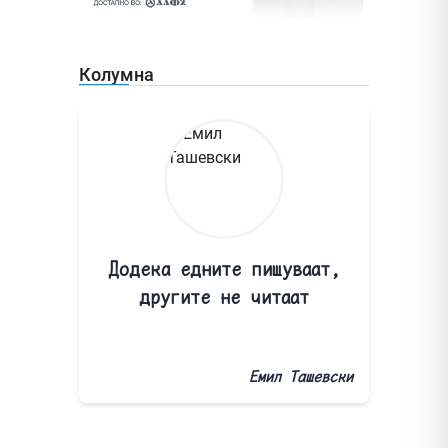
Колумна
Додека едните пишуваат,
другите не читаат
Емил Ташевски