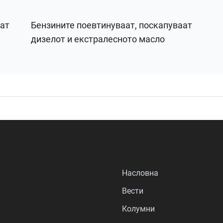
рат
Бензините поевтинуваат, поскапуваат
дизелот и екстралесното масло
Насловна
Вести
Колумни