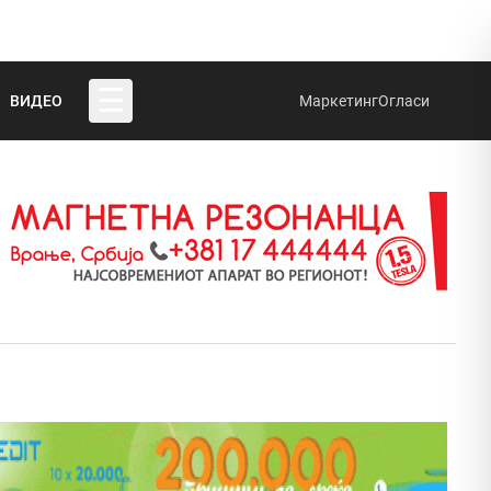
☰
ВИДЕО
Маркетинг
Огласи