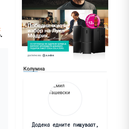
Колумна
Додека едните пишуваат,