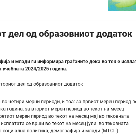
от дел од образовниот додаток
фија и млади ги информира граѓаните дека во тек е испла
а учебната 2024/2025 година.
во четири мерни периоди, и тоа: за првиот мерен период в
ка година, за вториот мерен период во текот на месец
ретиот мерен период во текот на месец мај во тековната
исплатата се врши во текот на месец јули во тековната
а социјална политика, демографија и млади (МТСП).