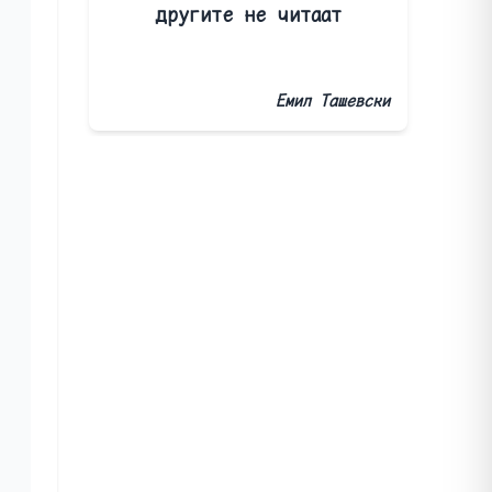
другите не читаат
Емил Ташевски