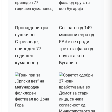
Пронајдени три
Со грант од 149
пушки во
милиони евра од
Стрезовце,
ЕУ ќе се гради
приведен 77-
третата фаза од
годишен
пругата кон
кумановец
Бугарија