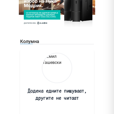
Колумна
Додека едните пишуваат,
другите не читаат