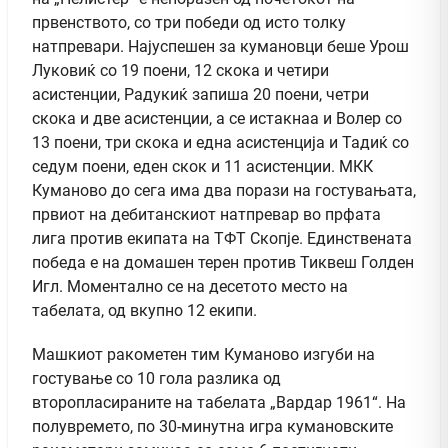
првенството, со три победи од исто толку
натпревари. Најуспешен за кумановци беше Урош
Луковиќ со 19 поени, 12 скока и четири
асистенции, Радукиќ запиша 20 поени, четри
скока и две асистенции, а се истакнаа и Волер со
13 поени, три скока и една асистенција и Тадиќ со
седум поени, еден скок и 11 асистенции. МКК
Куманово до сега има два порази на гостувањата,
првиот на дебитанскиот натпревар во прфата
лига против екипата на ТФТ Скопје. Единствената
победа е на домашен терен против Тиквеш Голден
Игл. Моментално се на десетото место на
табелата, од вкупно 12 екипи.
Машкиот ракометен тим Куманово изгуби на
гостување со 10 гола разлика од
второпласираните на табелата „Вардар 1961“. На
полувремето, по 30-минутна игра кумановските