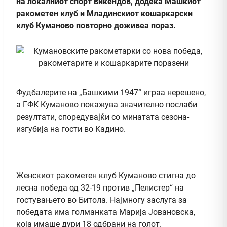
на локалниот спорт викендов, додека Машкиот
ракометен клуб и Младинскиот кошаркарски
клуб Куманово повторно доживеа пораз.
Фудбалерите на „Башкими 1947“ играа нерешено,
а ГФК Куманово покажува значително послаби
резултати, споредувајќи со минатата сезона-
изгубија на гости во Кадино.
Женскиот ракометен клуб Куманово стигна до
лесна победа од 32-19 против „Пелистер“ на
гостувањето во Битола. Најмногу заслуга за
победата има голманката Марија Јовановска,
која имаше дури 18 одбрани на голот.