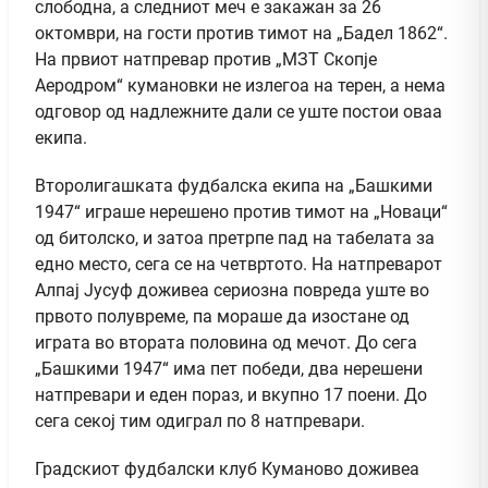
слободна, а следниот меч е закажан за 26
октомври, на гости против тимот на „Бадел 1862“.
На првиот натпревар против „МЗТ Скопје
Аеродром“ кумановки не излегоа на терен, а нема
одговор од надлежните дали се уште постои оваа
екипа.
Второлигашката фудбалска екипа на „Башкими
1947“ играше нерешено против тимот на „Новаци“
од битолско, и затоа претрпе пад на табелата за
едно место, сега се на четвртото. На натпреварот
Алпај Јусуф доживеа сериозна повреда уште во
првото полувреме, па мораше да изостане од
играта во втората половина од мечот. До сега
„Башкими 1947“ има пет победи, два нерешени
натпревари и еден пораз, и вкупно 17 поени. До
сега секој тим одиграл по 8 натпревари.
Градскиот фудбалски клуб Куманово доживеа