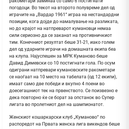
ракометари заминаа со само 6 постигнати
погодоци. Во текот на второто полувреме дел од
играчите на „Вардар 1961“ играа на нестандардни
позиции, кога дојде до намалување на разликата,
но до крајот на натпреварот кумановци немаа
сили сериозно да се заканат на противничкиот
тим. Конечниот резултат беше 31-21, иако голем
дел од ударните играчи на домашната екипа беа
на клупа. Најуспешен за МРК Куманово беше
Давид Димевски со 10 постигнати гола. По осум
одиграни натпревари кумановските ракометари
се наоѓаат на 10 место на табелата (од 12 екипи),
имаат само две победи и вкупно 4 поени во
доесегашниот тек на првенството. Се поизвезно е
дека повторно ќе се борат за опстанок во Супер
лигата во пролетниот дел на шампионатот.
Женскиот кошаркарски клуб „Куманово“ по
распоредот на Првата женска лига викендов беше