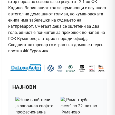
втор пораз во сезоната, со резултат 2-1 од ФК
Кадино. Запишаниот гол за кумановци е всушност
автогол на домашниот голман, но кумановската
екипа има забелешки на судењето на
натпреварот. Сметаат дека се оштетени за два
гола, едниот е поништен за прекршок во напад на
ГФК Куманово, а вториот поради офсајд.
Следниот натпревар го играат на домашен терен
против ФК Еуромилк.
НАЈНОВИ