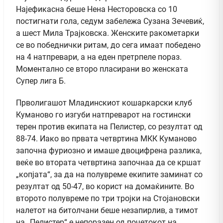
Најефикасна беше Нена Несторовска со 10
постигнати гола, седум забележа Сузана Зечевиќ,
а шест Мила Трајковска. Женските ракометарки
се во победнички ритам, до сега имаат победено
на 4 натпревари, а на еден претрпеле пораз.
Моментално се второ пласирани во женската
Супер лига Б.
Прволигашот Младинскиот кошаркарски клуб
Куманово го изгуби натпреварот на гостински
терен против екипата на Пелистер, со резултат од
88-74. Иако во првата четвртина МКК Куманово
започна фуриозно и имаше двоцифрена разлика,
веќе во втората четвртина започнаа да се кршат
„копјата“, за да на полувреме екипите заминат со
резултат од 50-47, во корист на домаќините. Во
второто полувреме по три тројки на Стојановски
налетот на битолчани беше незапирлив, а тимот
на „Пелистер“ е непоразен од почетокот на