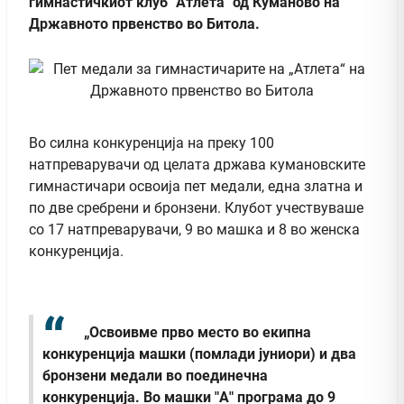
гимнастичкиот клуб "Атлета" од Куманово на
Државното првенство во Битола.
Во силна конкуренција на преку 100
натпреварувачи од целата држава кумановските
гимнастичари освоија пет медали, една златна и
по две сребрени и бронзени. Клубот учествуваше
со 17 натпреварувачи, 9 во машка и 8 во женска
конкуренција.
„Освоивме прво место во екипна
конкуренција машки (помлади јуниори) и два
бронзени медали во поединечна
конкуренција. Во машки "А" програма до 9