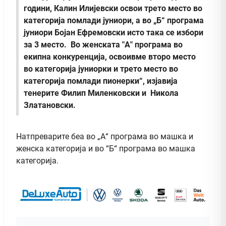
години, Калин Илијевски освои трето место во
категорија помлади јуниори, а во „Б“ програма
јуниори Бојан Ефремовски исто така се избори
за 3 место. Во женската "А" програма во
екипна конкуренција, освоивме второ место
во категорија јуниорки и трето место во
категорија помлади пионерки“, изјавија
тенерите Филип Миленковски и Никола
Златановски.
Натпреварите беа во „А“ програма во машка и
женска категорија и во “Б“ програма во машка
категорија.