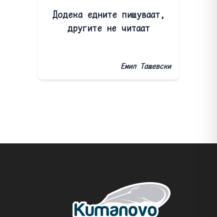
Додека едните пишуваат,
другите не читаат
Емил Ташевски