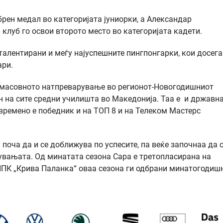
брен медал во категоријата јуниорки, а Александар
луб го освои второто место во категоријата кадети.
 талентирани и меѓу најуспешните пингпонгарки, кои досега
ари.
ајмасовното натпреварување во регионот-Новогодишниот
он на сите средни училишта во Македонија. Таа е и државн
товремено е победник и на ТОП 8 и на Телеком Мастерс
 поча да и се доближува по успесите, па веќе започнаа да 
увањата. Од минатата сезона Сара е третопласирана на
 ППК „Крива Паланка“ оваа сезона ги одбрани минатогодиш