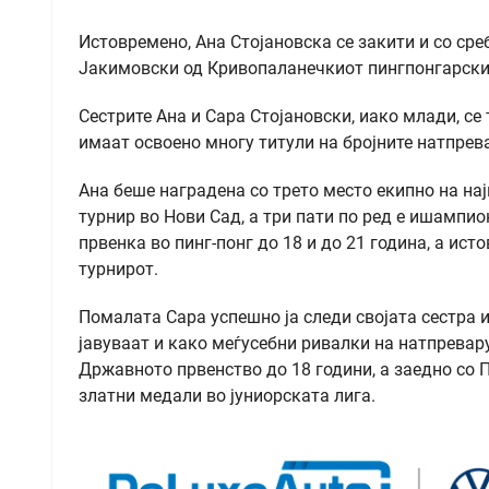
Истовремено, Ана Стојановска се закити и со сре
Јакимовски од Кривопаланечкиот пингпонгарски к
Сестрите Ана и Сара Стојановски, иако млади, се
имаат освоено многу титули на бројните натпрев
Ана беше наградена со трето место екипно на н
турнир во Нови Сад, а три пати по ред е ишампи
првенка во пинг-понг до 18 и до 21 година, а ис
турнирот.
Помалата Сара успешно ја следи својата сестра и
јавуваат и како меѓусебни ривалки на натпревар
Државното првенство до 18 години, а заедно со
златни медали во јуниорската лига.