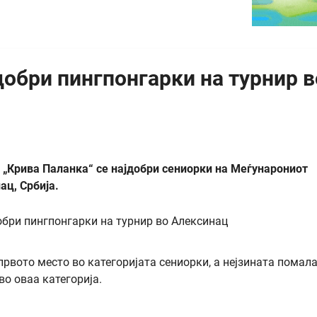
добри пингпонгарки на турнир в
б „Крива Паланка“ се најдобри сениорки на Меѓунарониот
ац, Србија.
првото место во категоријата сениорки, а нејзината помал
во оваа категорија.