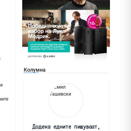
а
Колумна
се
ните
Додека едните пишуваат,