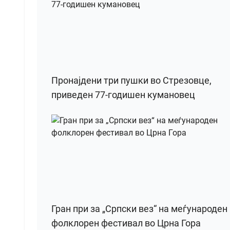
Пронајдени три пушки во Стрезовце,
приведен 77-годишен кумановец
Гран при за „Српски вез“ на меѓународен
фолклорен фестивал во Црна Гора