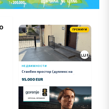
о
ПРЕМИУМ
НЕДВИЖНОСТИ
Станбен простор (дуплекс на
продажба) – Ул. Стојан Арсов бр. 1,
95.000 EUR
Куманово
а