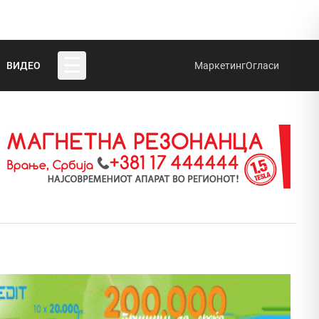
☰
ВИДЕО
Маркетинг
Огласи