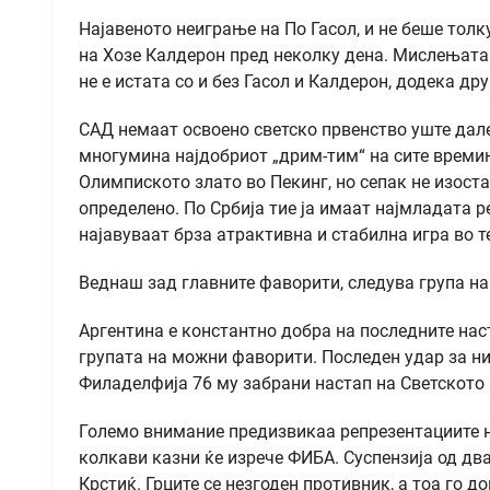
Најавеното неиграње на По Гасол, и не беше толк
на Хозе Калдерон пред неколку дена. Мислењата 
не е истата со и без Гасол и Калдерон, додека др
САД немаат освоено светско првенство уште дале
многумина најдобриот „дрим-тим“ на сите времињ
Олимпиското злато во Пекинг, но сепак не изост
определено. По Србија тие ја имаат најмладата 
најавуваат брза атрактивна и стабилна игра во 
Веднаш зад главните фаворити, следува група на
Аргентина е константно добра на последните нас
групата на можни фаворити. Последен удар за ни
Филаделфија 76 му забрани настап на Светското
Големо внимание предизвикаа репрезентациите на
колкави казни ќе изрече ФИБА. Суспензија од два
Крстиќ. Грците се незгоден противник, а тоа го 