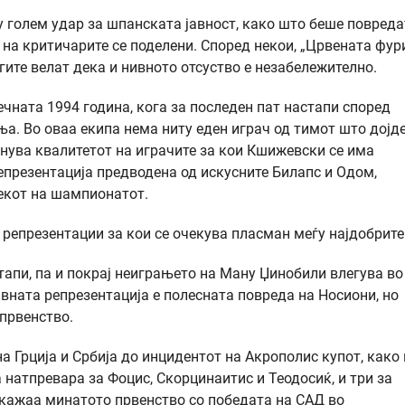
у голем удар за шпанската јавност, како што беше повреда
на критичарите се поделени. Според некои, „Црвената фури
угите велат дека и нивното отсуство е незабележително.
чната 1994 година, кога за последен пат настапи според
а. Во оваа екипа нема ниту еден играч од тимот што дојд
анува квалитетот на играчите за кои Кшижевски се има
репрезентација предводена од искусните Билапс и Одом,
текот на шампионатот.
 репрезентации за кои се очекува пласман меѓу најдобрите
тапи, па и покрај неиграњето на Ману Џинобили влегува во
вната репрезентација е полесната повреда на Носиони, но
 првенство.
 Грција и Србија до инцидентот на Акрополис купот, како 
 натпревара за Фоцис, Скорцинаитис и Теодосиќ, и три за
докажаа минатото првенство со победата на САД во