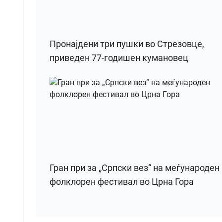
Пронајдени три пушки во Стрезовце,
приведен 77-годишен кумановец
Гран при за „Српски вез“ на меѓународен
фолклорен фестивал во Црна Гора