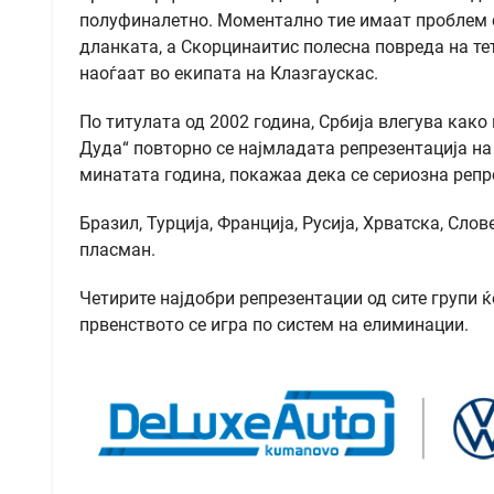
полуфиналетно. Моментално тие имаат проблем с
дланката, а Скорцинаитис полесна повреда на тет
наоѓаат во екипата на Клазгаускас.
По титулата од 2002 година, Србија влегува како 
Дуда“ повторно се најмладата репрезентација на
минатата година, покажаа дека се сериозна репре
Бразил, Турција, Франција, Русија, Хрватска, Сло
пласман.
Четирите најдобри репрезентации од сите групи ќ
првенството се игра по систем на елиминации.