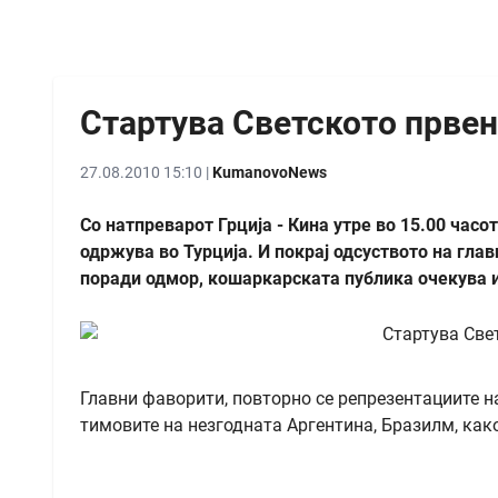
Стартува Светското прве
27.08.2010 15:10 |
KumanovoNews
Со натпреварот Грција - Кина утре во 15.00 часо
одржува во Турција. И покрај одсуството на гла
поради одмор, кошаркарската публика очекува 
Главни фаворити, повторно се репрезентациите н
тимовите на незгодната Аргентина, Бразилм, како