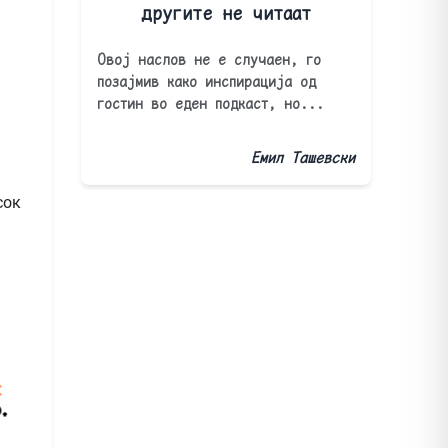
другите не читаат
Овој наслов не е случаен, го
позајмив како инспирација од
гостин во еден подкаст, но...
Емил Ташевски
сок