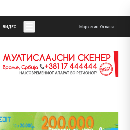
☰
ВИДЕО
Маркетинг
Огласи