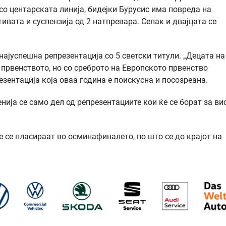
о центарската линија, бидејки Бурусис има повреда на
ивата и суспензија од 2 натпревара. Сепак и двајцата се
најуспешна репрезентација со 5 светски титули. „Децата на
 првенството, но со среброто на Европското првенство
зентација која оваа година е поискусна и посозреана.
венија се само дел од репрезентациите кои ќе се борат за ви
е се пласираат во осминафиналето, по што се до крајот на