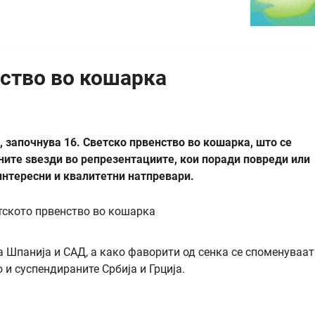
нство во кошарка
т, започнува 16. Светско првенство во кошарка, што се
вните ѕвезди во репрезентациите, кои поради повреди или
интересни и квалитетни натпревари.
а Шпанија и САД, а како фаворити од сенка се споменуваат
 и суспендираните Србија и Грција.