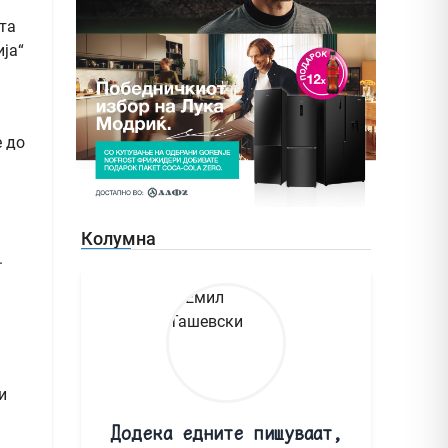
та
ја“
е до
Колумна
.
и
Додека едните пишуваат,