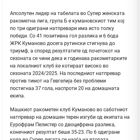
Апсолутен лидер на табелата во Супер женската
ракометна лига, група Б е кумановскиот тим кој
по три одиграни натпревари има исто толку
победи. Со 41 позитивна гол разлика и 6 бода
ЖРК Куманово досега рутински стигнува до
триумф, а според резултатите од почетокот на
сезоната се чини дека и годинава ракометарките
на локалниот клуб ќе котираат високо во
сезоната 2024/2025. На последниот натпревар
против тимот на Гевгелија без проблеми
постигнаа 37 гола, наспроти 20 на домашната
екипа.
Машкиот ракометен клуб Куманово во саботниот
натпревар на домашен терен изгуби од екипата на
Еурофрам Пелистер со двоцифрена разлика,
конечниот резултат беше 35-23. По 6 одиграни
кола во Супер лигата се наоѓа на втората