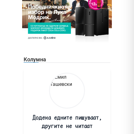
Колумна
Додека едните пишуваат,
другите не читаат