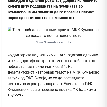
викендов и одличен резултат, додека на нивните
колеги ниту поддршката на публиката во
Куманово не им помогна да го избегнат петиот
пораз од почетокот на шампионатот.
Фото: Screenshot - Youtube
Фудбалерите на „Башкими 1947“ одиграа одлично
и се зацврстија на третото место на табелата по
победата над прилепчани од 3-1. На
дебитантскиот натпревар тимот на МКК Куманово
загуби од ТФТ Скопје, но се до последната
четвртина играа равноправно. Екипата на ГФК
Куманово играше нерешено против ФК Башкими
Љуботен.