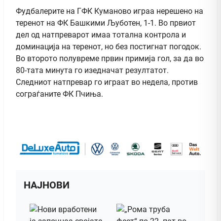
Фудбалерите на ГФК Куманово играа нерешено на
теренот на ФК Башкими Љуботен, 1-1. Во првиот
дел од натпреварот имаа тотална контрола и
доминација на теренот, но без постигнат погодок.
Во второто полувреме првин примија гол, за да во
80-тата минута го изедначат резултатот.
Следниот натпревар го играат во недела, против
сограѓаните ФК Пчиња.
НАЈНОВИ