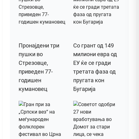
Пронајдени три
Со грант од 149
пушки во
милиони евра од
Стрезовце,
ЕУ ќе се гради
приведен 77-
третата фаза од
годишен
пругата кон
кумановец
Бугарија