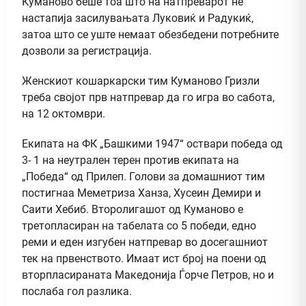
Куманово беше тоа што на натпреварот не
настапија засилувањата Луковиќ и Радукиќ,
затоа што се уште немаат обезбедени потребните
дозволи за регистрација.
Женскиот кошаркарски тим Куманово Гризли
треба својот прв натпревар да го игра во сабота,
на 12 октомври.
Екипата на ФК „Башкими 1947“ оствари победа од
3- 1 на неутрален терен против екипата на
„Победа“ од Прилеп. Голови за домашниот тим
постигнаа Меметриза Ханза, Хусеин Демири и
Саити Хебиб. Второлигашот од Куманово е
третопласиран на табелата со 5 победи, едно
реми и еден изгубен натпревар во досегашниот
тек на првенството. Имаат ист број на поени од
вторпласираната Македонија Ѓорче Петров, но и
послаба гол разлика.