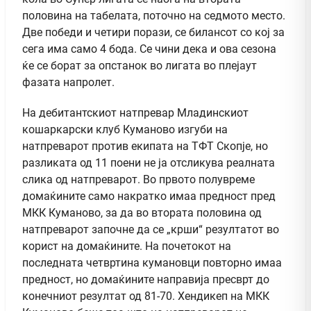
половина на табелата, поточно на седмото место.
Две победи и четири порази, се билансот со кој за
сега има само 4 бода. Се чини дека и ова сезона
ќе се борат за опстанок во лигата во плејаут
фазата напролет.
На дебитантскиот натпревар Младинскиот
кошаркарски клуб Куманово изгуби на
натпреварот против екипата на ТФТ Скопје, но
разликата од 11 поени не ја отсликува реалната
слика од натпреварот. Во првото полувреме
домаќините само накратко имаа предност пред
МКК Куманово, за да во втората половина од
натпреварот започне да се „крши“ резултатот во
корист на домаќините. На почетокот на
последната четвртина кумановци повторно имаа
предност, но домаќините направија пресврт до
конечниот резултат од 81-70. Хендикеп на МКК